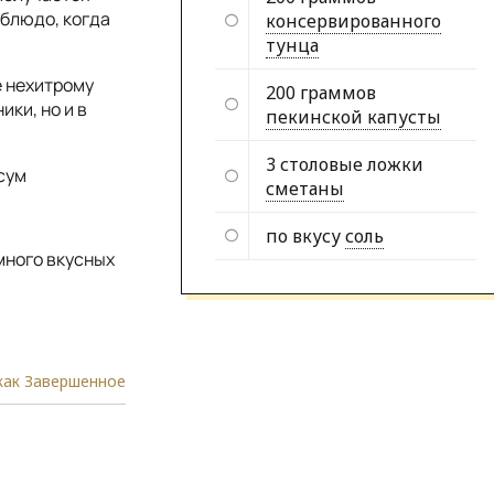
 блюдо, когда
консервированного
тунца
е нехитрому
200 граммов
ики, но и в
пекинской капусты
3 столовые ложки
сум
сметаны
по вкусу
соль
много вкусных
как Завершенное