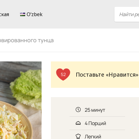
ская
Oʻzbek
рвированного тунца
Поставьте «Нравится»
52
25 минут
4 Порций
Легкий