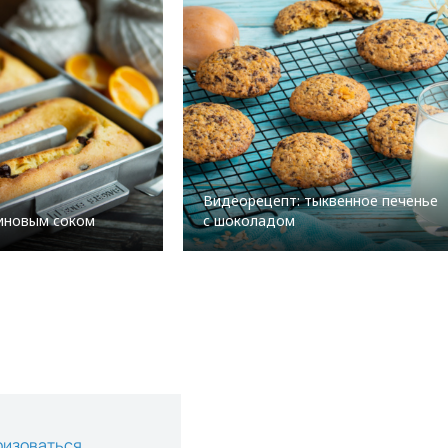
Видеорецепт: тыквенное печенье
синовым соком
с шоколадом
ризоваться
.