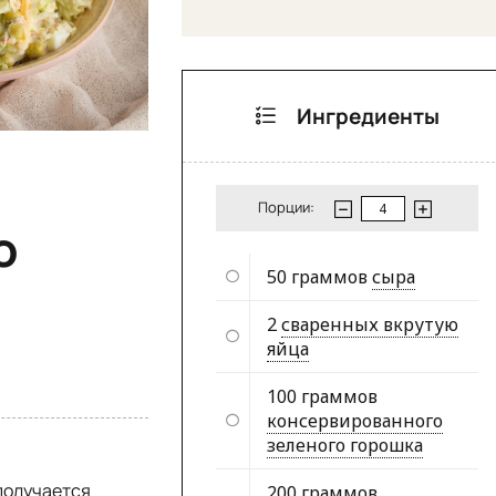
Ингредиенты
Порции:
о
50 граммов
сыра
2
сваренных вкрутую
яйца
100 граммов
консервированного
зеленого горошка
 получается
200 граммов