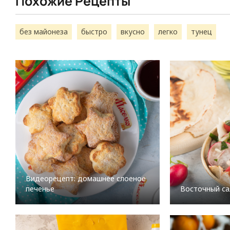
Похожие Рецепты
без майонеза
быстро
вкусно
легко
тунец
Видеорецепт: домашнее слоеное
печенье
Восточный са