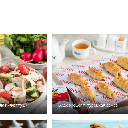
лат «Фаттуш»
Видеорецепт: турецкая самса