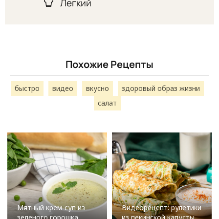
Легкий
Похожие Рецепты
быстро
видео
вкусно
здоровый образ жизни
салат
Мятный крем-суп из
Видеорецепт: рулетики
зеленого горошка
из пекинской капусты