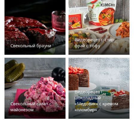
Видеорецепт: стир-
Свекольный брауни
фрай с тофу
Видеорецепт:
шоколадный
Свекольный салат с
«Медовик» с кремом
майонезом
«пломбир»