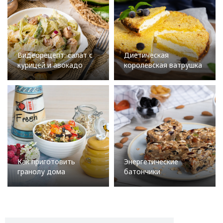
Видеорецепт: салат с
Диетическая
курицей и авокадо
королевская ватрушка
Как приготовить
Энергетические
гранолу дома
батончики