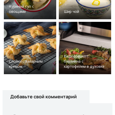
Куриный суп с
овощами
Шир чой
Видеорецепт:
Слойки с заварным
баранина с
кремом
картофелем в духовке
Добавьте свой комментарий