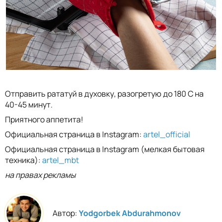
Отправить рататуй в духовку, разогретую до 180 С на
40-45 минут.
Приятного аппетита!
Официальная страница в Instagram:
artel_official
Официальная страница в Instagram (мелкая бытовая
техника):
artel_mbt
на правах рекламы
Автор:
Yodgorbek Abdurahmonov