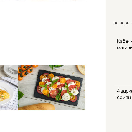
Кабачк
магаз
4 вари
семян