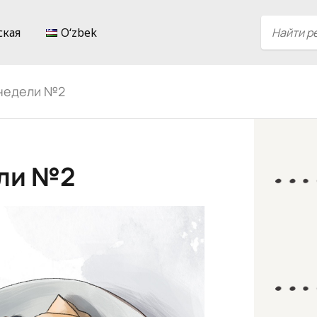
ская
Oʻzbek
 недели №2
ели №2