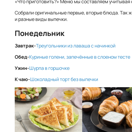
«Что приготовить?» Меню мы составляем учитывая 
Собрали оригинальные первые, вторые блюда. Так ж
и разные виды выпечки.
Понедельник
Завтрак-
Треугольники из лаваша с начинкой
Обед-
Куриные голени, запечённые в слоеном тесте
Ужин-
Шурпа в горшочке
К чаю-
Шоколадный торт без выпечки