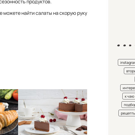
сезонность продуктов.
е можете найти салаты на скорую руку
instagr
втор
интере
к чаю
подбо
рецепт