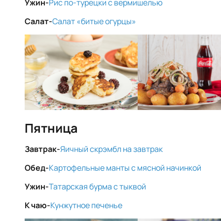
Ужин-
Рис по-турецки с вермишелью
Салат-
Салат «битые огурцы»
Пятница
Завтрак-
Яичный скрэмбл на завтрак
Обед-
Картофельные манты с мясной начинкой
Ужин-
Татарская бурма с тыквой
К чаю-
Кунжутное печенье