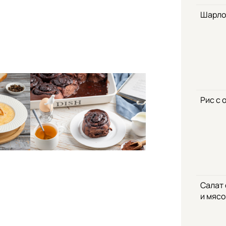
Шарло
Рис с 
Салат
и мяс