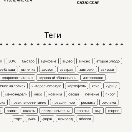
казахская
Теги
am
ЗОЖ
быстро
в духовке
видео
вкусно
второе блюдо
ые блюда
выпечка
десерт
завтрак
завтраки
закуски
здоровое питание
здоровый образ жизни
интересное
сное на полках
интересное о еде
картофель
кекс
курица
меню недели
мясо
новинка
овощи
печенье
пирог
рка
правильное питание
праздничное
реклама
реклама
ы
салат
салаты
сладкая выпечка
советы
сыр
творог
торт
ужин
фарш
шоколад
яблоки