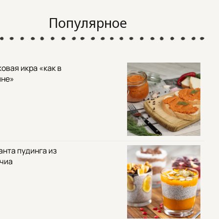
Популярное
овая икра «как в
ине»
анта пудинга из
 чиа