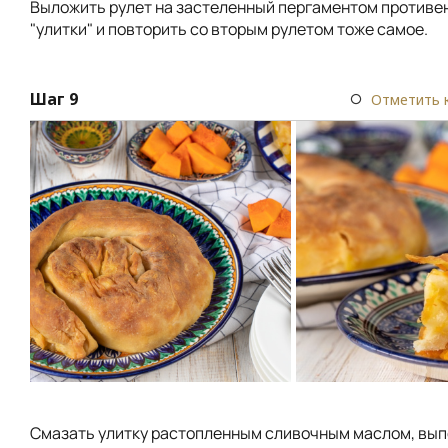
Выложить рулет на застеленный пергаментом противен
"улитки" и повторить со вторым рулетом тоже самое.
Шаг 9
Отметить 
Смазать улитку растопленным сливочным маслом, вып