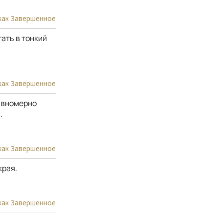
как Завершенное
тать в тонкий
как Завершенное
авномерно
.
как Завершенное
края.
как Завершенное