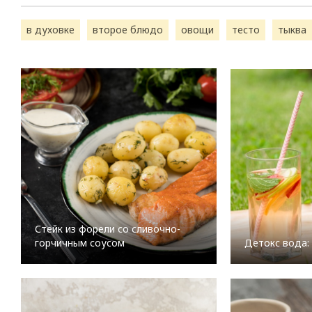
в духовке
второе блюдо
овощи
тесто
тыква
Стейк из форели со сливочно-
горчичным соусом
Детокс вода: