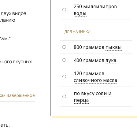
250 миллилитров
 двух видов
воды
желанию
ДЛЯ НАЧИНКИ:
сум.*
800 граммов
тыквы
400 граммов
лука
много вкусных
120 граммов
сливочного масла
по вкусу
соли и
как Завершенное
перца
ать.