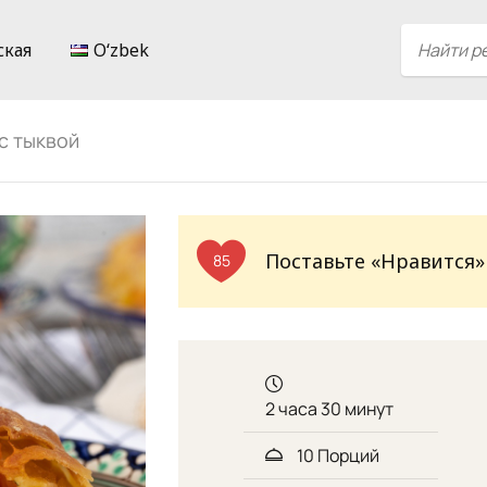
ская
Oʻzbek
с тыквой
Поставьте «Нравится»
85
2 часа 30 минут
10 Порций