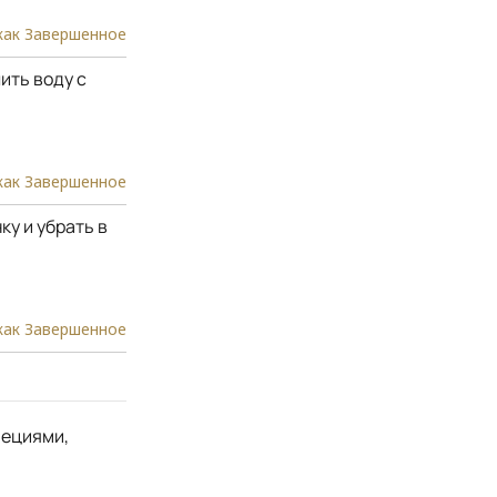
как Завершенное
ить воду с
как Завершенное
ку и убрать в
как Завершенное
пециями,