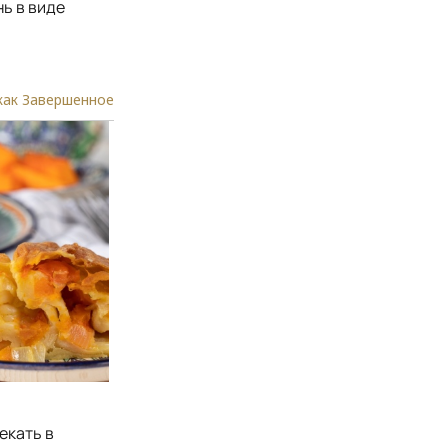
ь в виде
как Завершенное
екать в