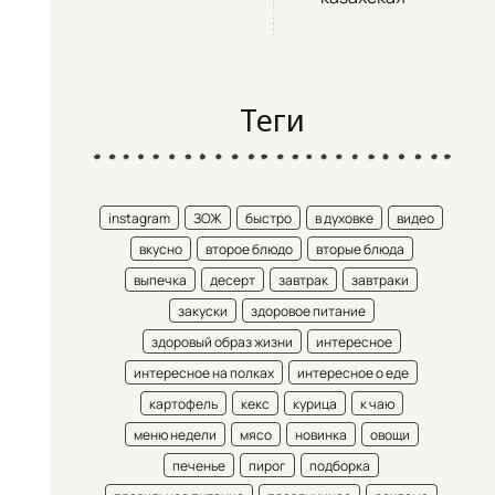
Теги
instagram
ЗОЖ
быстро
в духовке
видео
вкусно
второе блюдо
вторые блюда
выпечка
десерт
завтрак
завтраки
закуски
здоровое питание
здоровый образ жизни
интересное
интересное на полках
интересное о еде
картофель
кекс
курица
к чаю
меню недели
мясо
новинка
овощи
печенье
пирог
подборка