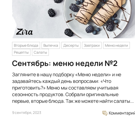
Вторые блюда
Выпечка
Десерты
Завтраки
Меню недели
Рецепты
Салаты
Сентябрь: меню недели №2
Загляните в нашу подборку «Меню недели» и не
задавайтесь каждый день вопросами: «Что
приготовить?» Меню мы составляем учитывая
сезонность продуктов. Собрали оригинальные
первые, вторые блюда. Так же можете найти салаты...
9 сентября, 2023
Комментари