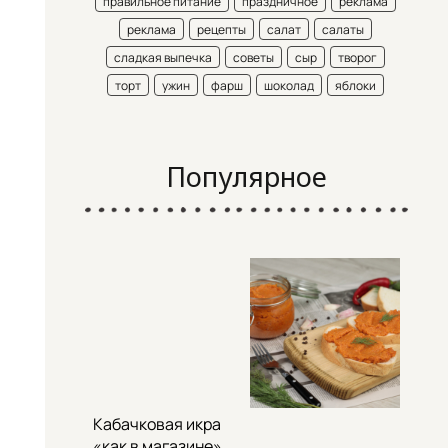
правильное питание
праздничное
реклама
реклама
рецепты
салат
салаты
сладкая выпечка
советы
сыр
творог
торт
ужин
фарш
шоколад
яблоки
Популярное
Кабачковая икра
«как в магазине»