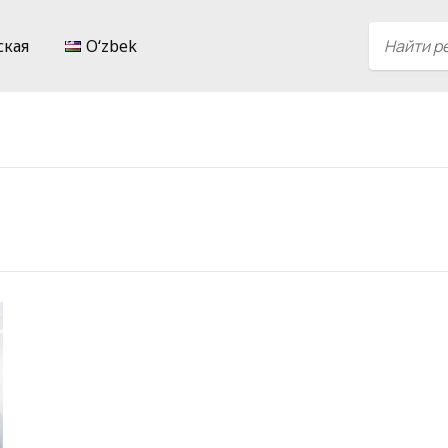
ская
Oʻzbek