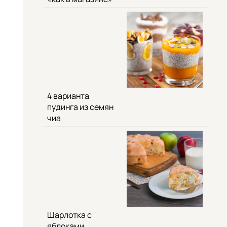
4 варианта
пудинга из семян
чиа
Шарлотка с
яблоками