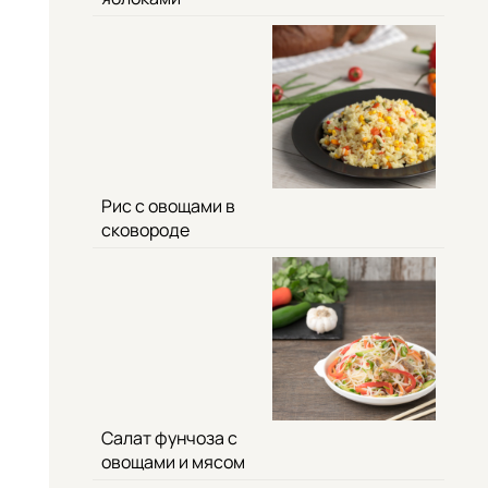
Рис с овощами в
сковороде
Салат фунчоза с
овощами и мясом