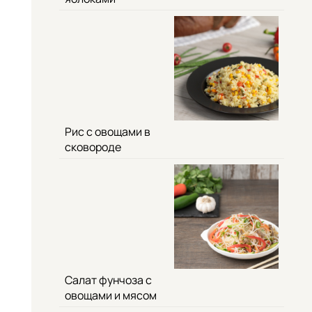
Рис с овощами в
сковороде
Салат фунчоза с
овощами и мясом