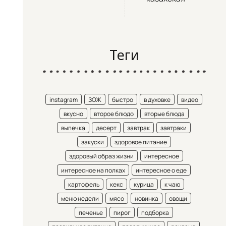
Теги
instagram
ЗОЖ
быстро
в духовке
видео
вкусно
второе блюдо
вторые блюда
выпечка
десерт
завтрак
завтраки
закуски
здоровое питание
здоровый образ жизни
интересное
интересное на полках
интересное о еде
картофель
кекс
курица
к чаю
меню недели
мясо
новинка
овощи
печенье
пирог
подборка