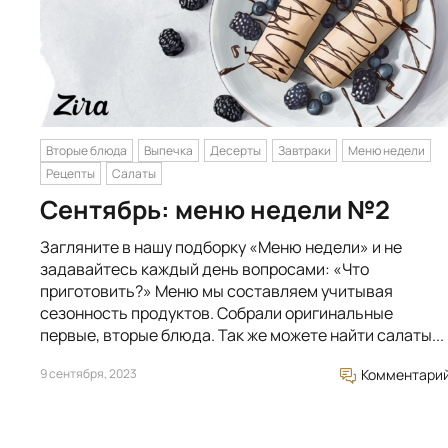
Вторые блюда
Выпечка
Десерты
Завтраки
Меню недели
Рецепты
Салаты
Сентябрь: меню недели №2
Загляните в нашу подборку «Меню недели» и не
задавайтесь каждый день вопросами: «Что
приготовить?» Меню мы составляем учитывая
сезонность продуктов. Собрали оригинальные
первые, вторые блюда. Так же можете найти салаты...
9 сентября, 2023
Комментари