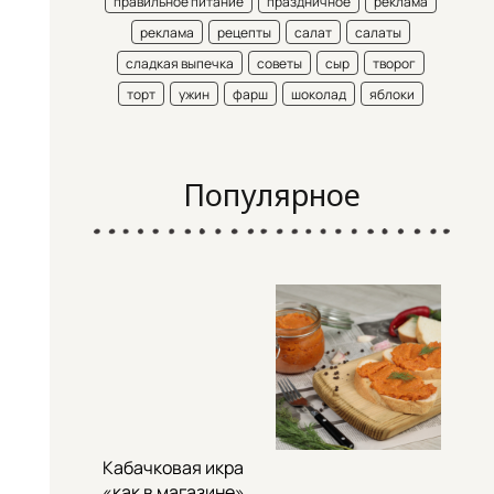
правильное питание
праздничное
реклама
реклама
рецепты
салат
салаты
сладкая выпечка
советы
сыр
творог
торт
ужин
фарш
шоколад
яблоки
Популярное
Кабачковая икра
«как в магазине»