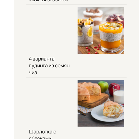
4 варианта
пудинга из семян
чиа
Шарлотка с
яблоками