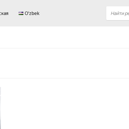
ская
Oʻzbek