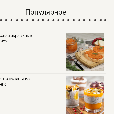
Популярное
овая икра «как в
ине»
анта пудинга из
 чиа