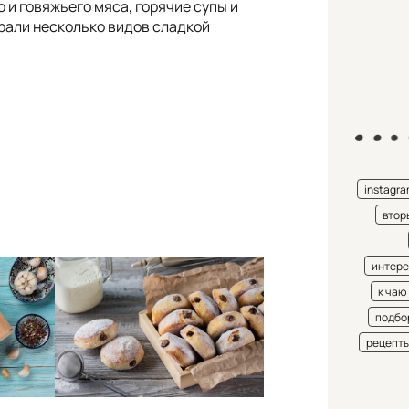
 и говяжьего мяса, горячие супы и
рали несколько видов сладкой
instagr
втор
интере
к чаю
подбо
рецепт