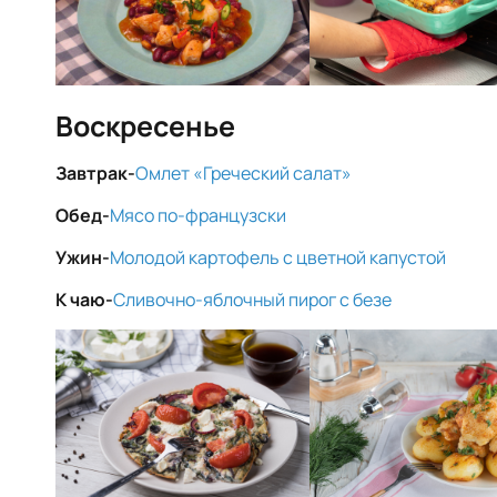
Воскресенье
Завтрак-
Омлет «Греческий салат»
Обед-
Мясо по-французски
Ужин-
Молодой картофель с цветной капустой
К чаю-
Сливочно-яблочный пирог с безе