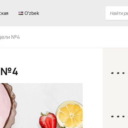
ская
Oʻzbek
дели №4
и №4