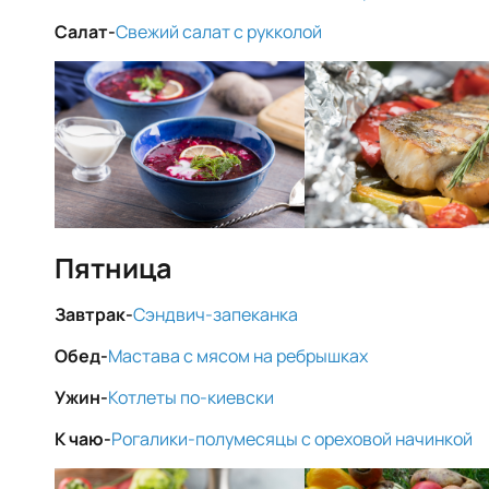
Салат-
Свежий салат с рукколой
Пятница
Завтрак-
Сэндвич-запеканка
Обед-
Мастава с мясом на ребрышках
Ужин-
Котлеты по-киевски
К чаю-
Рогалики-полумесяцы с ореховой начинкой