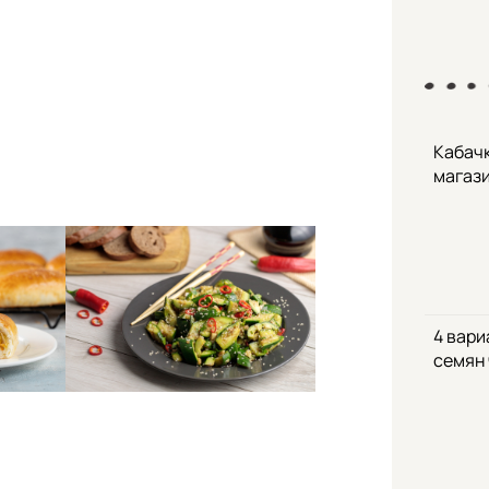
Кабачк
магаз
4 вари
семян