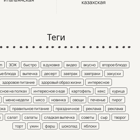
казахская
Теги
am
ЗОЖ
быстро
в духовке
видео
вкусно
второе блюдо
ые блюда
выпечка
десерт
завтрак
завтраки
закуски
здоровое питание
здоровый образ жизни
интересное
сное на полках
интересное о еде
картофель
кекс
курица
меню недели
мясо
новинка
овощи
печенье
пирог
рка
правильное питание
праздничное
реклама
реклама
ы
салат
салаты
сладкая выпечка
советы
сыр
творог
торт
ужин
фарш
шоколад
яблоки