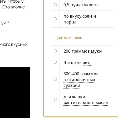
еты, чтобы у
0,5 пучка
укропа
. Это вполне
по вкусу
соли и
перца
сум.*
ДЛЯ ПАНИРОВКИ:
много вкусных
200 граммов
муки
4-5 штук
яиц
300-400 граммов
панировочных
сухарей
для жарки
растительного масла