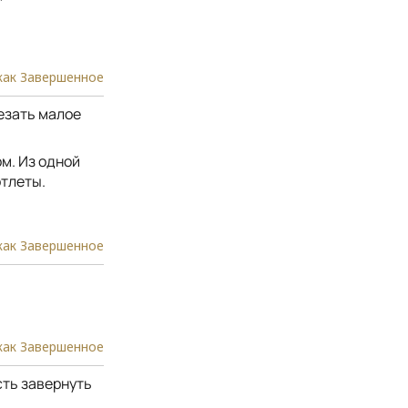
как Завершенное
резать малое
м. Из одной
отлеты.
как Завершенное
как Завершенное
сть завернуть