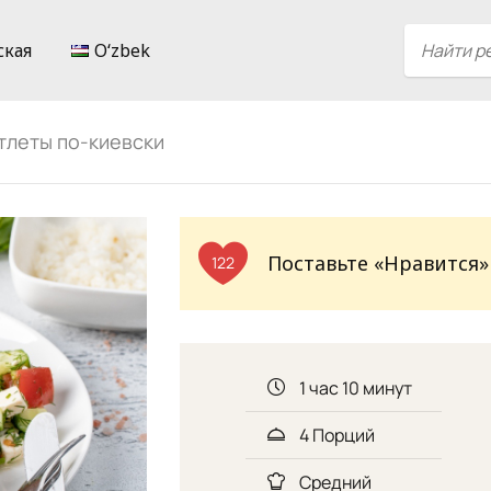
ская
Oʻzbek
тлеты по-киевски
Поставьте «Нравится»
122
1 час 10 минут
4 Порций
Средний