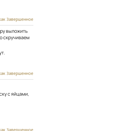
как Завершенное
тру выложить
го скручиваем
ут.
как Завершенное
ску с яйцами,
как Завершенное