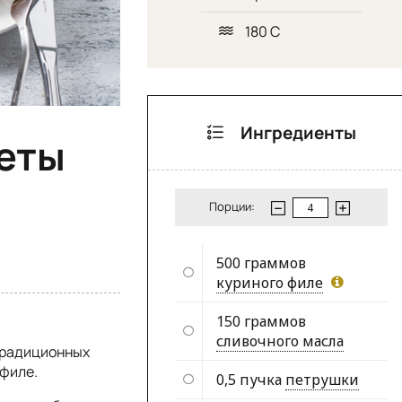
180 С
Ингредиенты
еты
Порции:
500 граммов
куриного филе
150 граммов
сливочного масла
традиционных
 филе.
0,5 пучка
петрушки