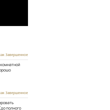
как Завершенное
 (комнатной
хорошо
как Завершенное
ировать
(до полного