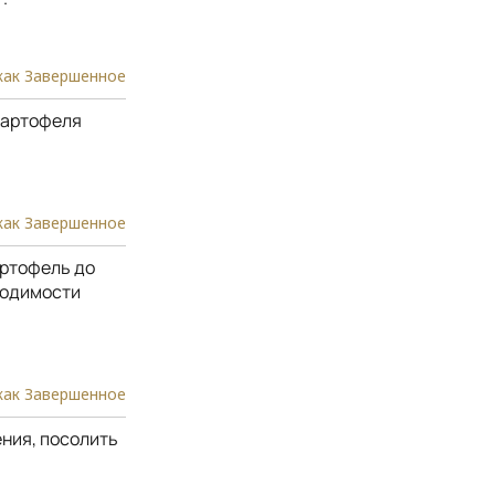
как Завершенное
 картофеля
как Завершенное
артофель до
ходимости
как Завершенное
ения, посолить