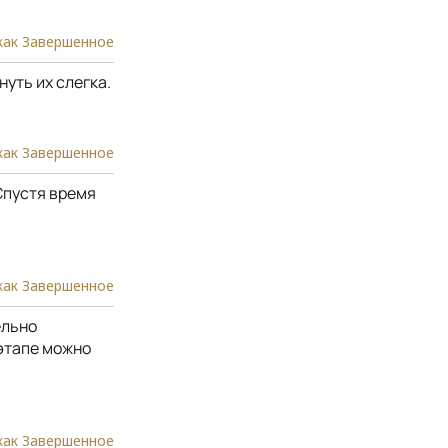
как Завершенное
уть их слегка.
как Завершенное
Спустя время
как Завершенное
ельно
этапе можно
как Завершенное