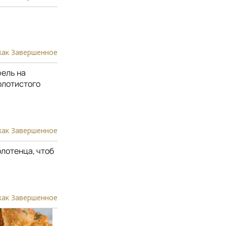
как Завершенное
фель на
олотистого
как Завершенное
лотенца, чтоб
как Завершенное