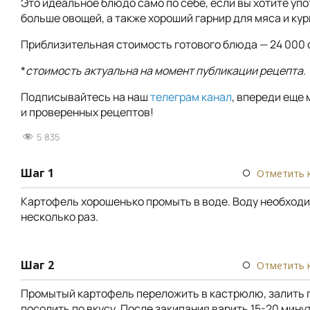
Это идеальное блюдо само по себе, если вы хотите уп
больше овощей, а также хороший гарнир для мяса и кур
Приблизительная стоимость готового блюда — 24 000 
*
стоимость актуальна на момент публикации рецепта.
Подписывайтесь на наш
телеграм канал
, впереди еще 
и проверенных рецептов!
5 835
Шаг 1
Отметить 
Картофель хорошенько промыть в воде. Воду необход
несколько раз.
Шаг 2
Отметить 
Промытый картофель переложить в кастрюлю, залить 
посолить по вкусу. После закипания варить 15-20 минут