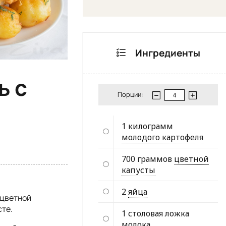
Ингредиенты
ь с
Порции:
1 килограмм
молодого картофеля
700 граммов
цветной
капусты
2
яйца
 цветной
сте.
1 столовая ложка
молока