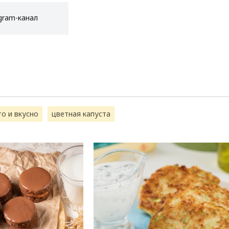
gram-канал
то и вкусно
цветная капуста