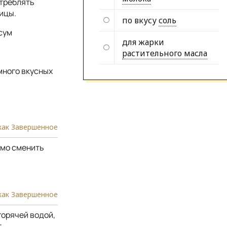
отреблять
ицы.
по вкусу
соль
сум
для жарки
растительного масла
много вкусных
как Завершенное
имо сменить
как Завершенное
горячей водой,
.