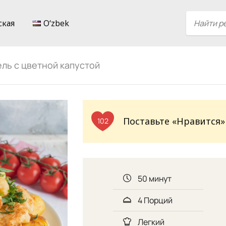
ская
Oʻzbek
ль с цветной капустой
Поставьте «Нравится»
102
50 минут
4 Порций
Легкий