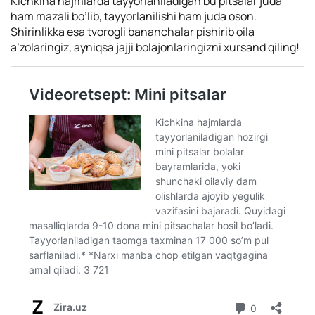
Kichkina hajmlarda tayyorlaniladigan bu pitsalar juda
ham mazali bo’lib, tayyorlanilishi ham juda oson.
Shirinlikka esa tvorogli bananchalar pishirib oila
a’zolaringiz, ayniqsa jajji bolajonlaringizni xursand qiling!