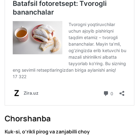
Сhorshanba
Kuk-si, o’rikli pirog va zanjabilli choy