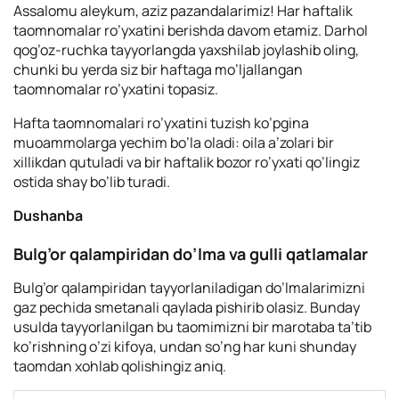
Assalomu aleykum, aziz pazandalarimiz! Har haftalik
taomnomalar ro’yxatini berishda davom etamiz. Darhol
qog’oz-ruchka tayyorlangda yaxshilab joylashib oling,
chunki bu yerda siz bir haftaga mo’ljallangan
taomnomalar ro’yxatini topasiz.
Hafta taomnomalari ro’yxatini tuzish ko’pgina
muoammolarga yechim bo’la oladi: oila a’zolari bir
xillikdan qutuladi va bir haftalik bozor ro’yxati qo’lingiz
ostida shay bo’lib turadi.
Dushanba
Bulg’or qalampiridan do’lma va gulli qatlamalar
Bulg’or qalampiridan tayyorlaniladigan do’lmalarimizni
gaz pechida smetanali qaylada pishirib olasiz.
Bunday
usulda tayyorlanilgan bu taomimizni bir marotaba ta’tib
ko’rishning o’zi kifoya, undan so’ng har kuni shunday
taomdan xohlab qolishingiz aniq.