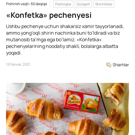
Pishirish vaqti: 60 daqiqa
Pishiriqlar
Qiziqarli
Shirinliklar
«Konfetka» pechenyesi
Ushbu pechenye uchun shakarsiz xamir tayyorlanadi,
ammo yong’oqli shirin nachinka buni to’ldiradi va biz
mutanosib ta’mga ega bo’lamiz. «Konfetka»
pechenyelarining noodatiy shakli, bolalarga albatta
yoqadi.
19 Yanvar, 2021
Sharhlar