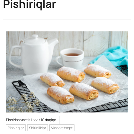
Pishiriqlar
Pishirish vaqti: 1 soat 10 daqiqa
Pishiriqlar
Shirinliklar
Videoretsept