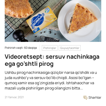
Pishirish vaqti: 60 daqiqa
Pishiriqlar
Quyuq taomlar
Videoretsept: sersuv nachinkaga
ega go’shtli pirog
Ushbu pirog nachinkasiga qiziq bir narsa qo’shdik va u
juda xushbo’y va sersuv bo’lib chiqdi. Asosi bo’lgan –
qumoq xamir esa og’zingizda eriydi. Ishtahaochar va
mazali uyda pishirilgan pirog oilangizni bitta...
21 Yanvar, 2021
Sharhlar