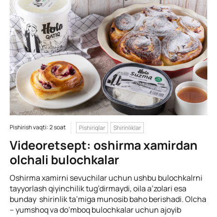
Pishirish vaqti: 2 soat
Pishiriqlar
Shirinliklar
Videoretsept: oshirma xamirdan
olchali bulochkalar
Oshirma xamirni sevuchilar uchun ushbu bulochkalrni
tayyorlash qiyinchilik tug’dirmaydi, oila a’zolari esa
bunday shirinlik ta’miga munosib baho berishadi. Olcha
– yumshoq va do’mboq bulochkalar uchun ajoyib