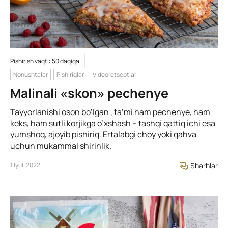
Pishirish vaqti: 50 daqiqa
Nonushtalar
Pishiriqlar
Videoretseptlar
Malinali «skon» pechenye
Tayyorlanishi oson bo’lgan , ta’mi ham pechenye, ham
keks, ham sutli korjikga o’xshash – tashqi qattiq ichi esa
yumshoq, ajoyib pishiriq. Ertalabgi choy yoki qahva
uchun mukammal shirinlik.
1 Iyul, 2022
Sharhlar