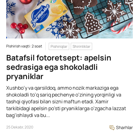
Pishirish vaqti: 2 soat
Pishiriqlar
Shirinliklar
Batafsil fotoretsept: apelsin
sedrasiga ega shokoladli
pryaniklar
Xushbo’y va qarsildoq, ammo nozik markaziga ega
shokoladli to’q sariq pechenye o’zining yorqinligi va
tashqi qiyofasi bilan sizni maftun etadi. Xamir
tarkibidagi apelsin po’sti pryaniklarga o’zgacha lazzat
bag’ishlaydi va bu...
25 Dekabr, 2020
Sharhlar