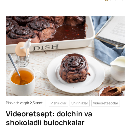
Pishirish vaqti: 2,5 soat
Pishiriqlar
Shirinliklar
Videoretseptlar
Videoretsept: dolchin va
shokoladli bulochkalar