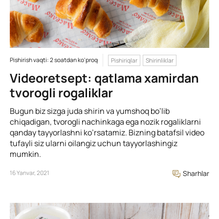
Pishirish vaqti: 2 soatdan ko'proq
Pishiriqlar
Shirinliklar
Videoretsept: qatlama xamirdan
tvorogli rogaliklar
Bugun biz sizga juda shirin va yumshoq bo’lib
chiqadigan, tvorogli nachinkaga ega nozik rogaliklarni
qanday tayyorlashni ko’rsatamiz. Bizning batafsil video
tufayli siz ularni oilangiz uchun tayyorlashingiz
mumkin.
16 Yanvar, 2021
Sharhlar