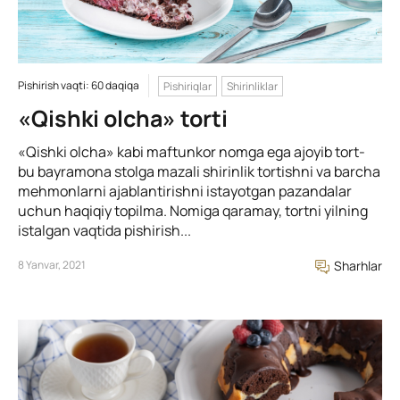
Pishirish vaqti: 60 daqiqa
Pishiriqlar
Shirinliklar
«Qishki olcha» torti
«Qishki olcha» kabi maftunkor nomga ega ajoyib tort-
bu bayramona stolga mazali shirinlik tortishni va barcha
mehmonlarni ajablantirishni istayotgan pazandalar
uchun haqiqiy topilma. Nomiga qaramay, tortni yilning
istalgan vaqtida pishirish...
8 Yanvar, 2021
Sharhlar