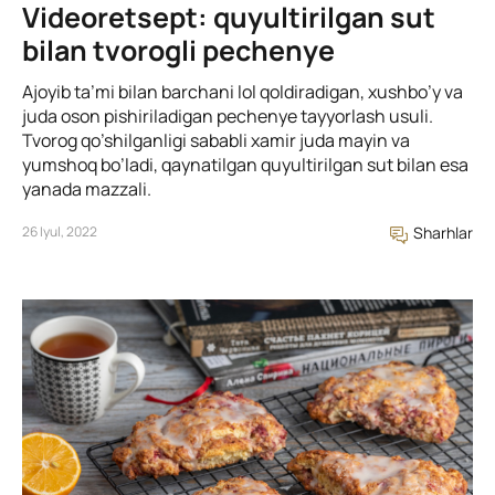
Videoretsept: quyultirilgan sut
bilan tvorogli pechenye
Ajoyib ta’mi bilan barchani lol qoldiradigan, xushbo’y va
juda oson pishiriladigan pechenye tayyorlash usuli.
Tvorog qo’shilganligi sababli xamir juda mayin va
yumshoq bo’ladi, qaynatilgan quyultirilgan sut bilan esa
yanada mazzali.
26 Iyul, 2022
Sharhlar