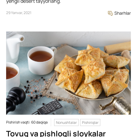
yengil desert tayyorlang.
29 Yanvar, 2021
Sharhlar
Pishirish vaqti: 60 daqiqa
Nonushtalar
Pishiriqlar
Tovuq va pishloqli sloykalar