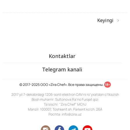
Keyingi
Kontaktlar
Telegram kanali
© 2017-2025 ООО «Zira Chef». Все права защищены.
18+
2017 yil 7-dekabrdagi 1206-sonli elektron OAV ni ro'yxatdan o'tkazish
Bosh muharrir: Sultonova Ra’no Furqat qizi
Ta'sischi: "Zira Chef" MChJ
Manzil: 100007, Toshkent sh. Parkent ko'ch. 26A
Pochta: info@zira.uz