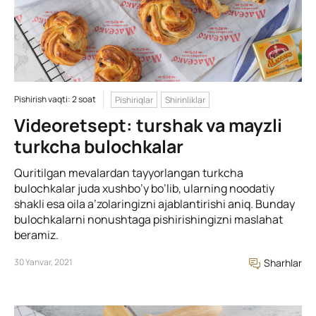
Pishirish vaqti: 2 soat
Pishiriqlar
Shirinliklar
Videoretsept: turshak va mayzli
turkcha bulochkalar
Quritilgan mevalardan tayyorlangan turkcha
bulochkalar juda xushbo’y bo’lib, ularning noodatiy
shakli esa oila a’zolaringizni ajablantirishi aniq. Bunday
bulochkalarni nonushtaga pishirishingizni maslahat
beramiz.
30 Yanvar, 2021
Sharhlar