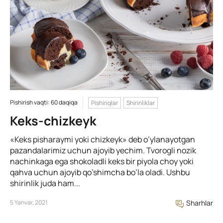
Pishirish vaqti: 60 daqiqa
Pishiriqlar
Shirinliklar
Keks-chizkeyk
«Keks pisharaymi yoki chizkeyk» deb o’ylanayotgan
pazandalarimiz uchun ajoyib yechim. Tvorogli nozik
nachinkaga ega shokoladli keks bir piyola choy yoki
qahva uchun ajoyib qo’shimcha bo’la oladi. Ushbu
shirinlik juda ham...
5 Yanvar, 2021
Sharhlar