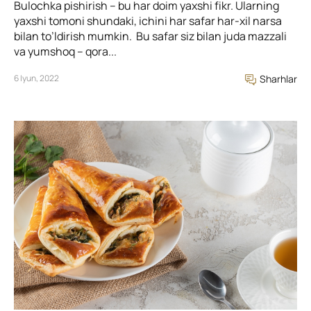
Bulochka pishirish – bu har doim yaxshi fikr. Ularning
yaxshi tomoni shundaki, ichini har safar har-xil narsa
bilan to’ldirish mumkin. Bu safar siz bilan juda mazzali
va yumshoq – qora...
6 Iyun, 2022
Sharhlar