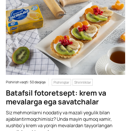
Pishirish vaqti: 50 daqiqa
Pishiriqlar
Shirinliklar
Batafsil fotoretsept: krem va
mevalarga ega savatchalar
Siz mehmonlarni noodatiy va mazali yegulik bilan
ajablantirmoqchimisiz? Unda mayin qumoq xamir,
xushbo’y krem va yorqin mevalardan tayyorlangan