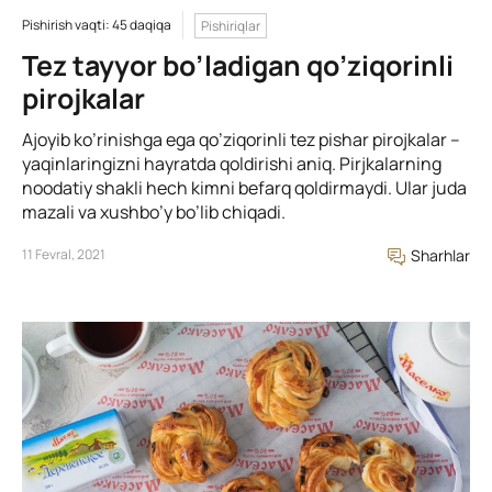
Pishirish vaqti: 45 daqiqa
Pishiriqlar
Tez tayyor bo’ladigan qo’ziqorinli
pirojkalar
Ajoyib ko’rinishga ega qo’ziqorinli tez pishar pirojkalar –
yaqinlaringizni hayratda qoldirishi aniq. Pirjkalarning
noodatiy shakli hech kimni befarq qoldirmaydi. Ular juda
mazali va xushbo’y bo’lib chiqadi.
11 Fevral, 2021
Sharhlar