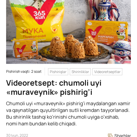
Pishirish vaqti: 2 soat
Pishiriqlar
Shirinliklar
Videoretseptlar
Videoretsept: chumoli uyi
«muraveynik» pishirig’i
Chumoli uyi «muraveynik» pishirig’i maydalangan xamir
va qaynatilgan quyultirilgan sutli kremdan tayyorlanadi.
Bu shirinlik tashqi ko’rinishi chumoli uyiga o’xshab,
nomi ham bundan kelib chiqadi.
30 Iyun, 2022
Sharhlar