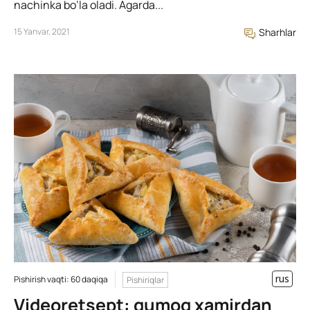
nachinka bo’la oladi. Agarda...
15 Yanvar, 2021
Sharhlar
rus
Pishirish vaqti: 60 daqiqa
Pishiriqlar
Videoretsept: qumoq xamirdan