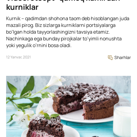
kurniklar
Kurnik – qadimdan shohona taom deb hisoblangan juda
mazali pirog. Biz sizlarga kurniklarni portsiyalarga
bo’lgan holda tayyorlashingizni tavsiya etamiz.
Nachinkaga ega bunday pirojkalar to’yimli nonushta
yoki yegulik o’rnini bosa oladi.
12 Yanvar, 2021
Sharhlar