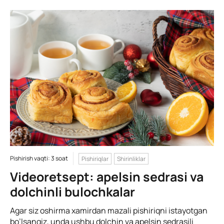
Pishirish vaqti: 3 soat
Pishiriqlar
Shirinliklar
Videoretsept: apelsin sedrasi va
dolchinli bulochkalar
Agar siz oshirma xamirdan mazali pishiriqni istayotgan
bo’lsangiz, unda ushbu dolchin va apelsin sedrasili