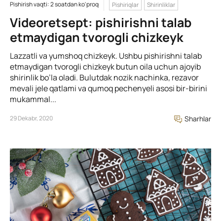
Pishirish vaqti: 2 soatdan ko'proq
Pishiriqlar
Shirinliklar
Videoretsept: pishirishni talab
etmaydigan tvorogli chizkeyk
Lazzatli va yumshoq chizkeyk. Ushbu pishirishni talab
etmaydigan tvorogli chizkeyk butun oila uchun ajoyib
shirinlik bo’la oladi. Bulutdak nozik nachinka, rezavor
mevali jele qatlami va qumoq pechenyeli asosi bir-birini
mukammal...
29 Dekabr, 2020
Sharhlar