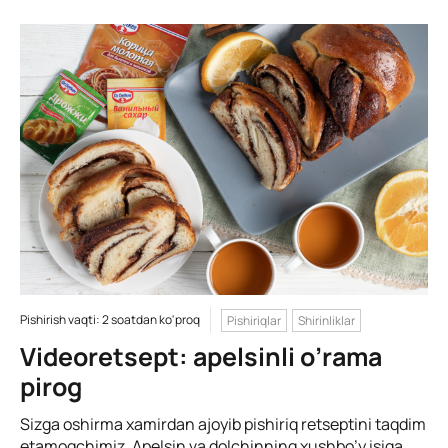
Pishirish vaqti: 2 soatdan ko'proq
Pishiriqlar
Shirinliklar
Videoretsept: apelsinli o’rama
pirog
Sizga oshirma xamirdan ajoyib pishiriq retseptini taqdim
etamoqchimiz. Apelsin va dolchinning xushbo’y isiga