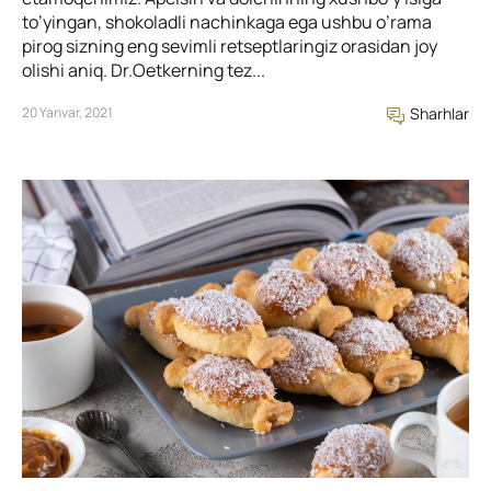
to’yingan, shokoladli nachinkaga ega ushbu o’rama
pirog sizning eng sevimli retseptlaringiz orasidan joy
olishi aniq. Dr.Oetkerning tez...
20 Yanvar, 2021
Sharhlar