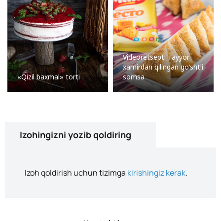
Videoretsept: Tayyor
xamirdan qilingan go’shtli
«Qizil baxmal» torti
somsa
Izohingizni yozib qoldiring
Izoh qoldirish uchun tizimga
kirishingiz kerak
.