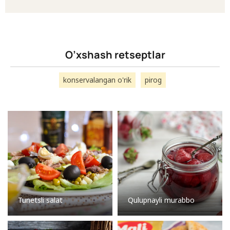
O’xshash retseptlar
konservalangan o'rik
pirog
Tunetsli salat
Qulupnayli murabbo