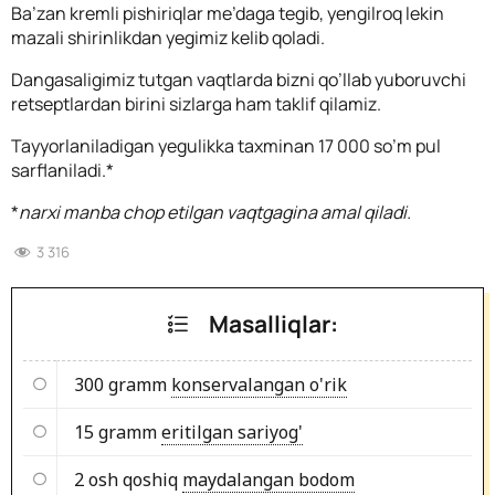
Ba’zan kremli pishiriqlar me’daga tegib, yengilroq lekin
mazali shirinlikdan yegimiz kelib qoladi.
Dangasaligimiz tutgan vaqtlarda bizni qo’llab yuboruvchi
retseptlardan birini sizlarga ham taklif qilamiz.
Tayyorlaniladigan yegulikka taxminan 17 000 so’m pul
sarflaniladi.*
*
narxi manba chop etilgan vaqtgagina amal qiladi.
3 316
Masalliqlar:
300 gramm
konservalangan o'rik
15 gramm
eritilgan sariyog'
2 osh qoshiq
maydalangan bodom