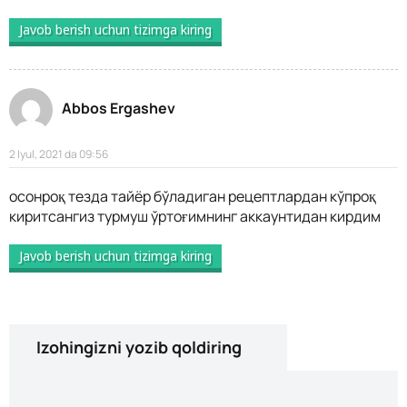
Javob berish uchun tizimga kiring
Abbos Ergashev
2 Iyul, 2021 da 09:56
осонроқ тезда тайёр бўладиган рецептлардан кўпроқ
киритсангиз турмуш ўртоғимнинг аккаунтидан кирдим
Javob berish uchun tizimga kiring
Izohingizni yozib qoldiring