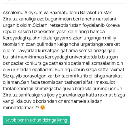
Assalomu Aleykum Va Raxmatullohu Barakotuh.Man
Zira.uz kanaliga azo buganimdan beri ancha narsalani
urganib oldim.Sizlarni retseptlarizdan foydalanib Koreya
republikasida Uzbekiston yosh kelinlariga hamda
Koreyadagi qushni qizlargayam sizdan urgangan milliy
taomlarimizdan qulimdan kelgancha urgatishga xarakat
qildim.Tayyorlab kursatgan qatlama somsalarizga gap
bulishi mumkinmas Koreyadagi universitetda b.b utgan
oshpazlar konkursiga qatnashib qatlamali somsalarim b.n
oliy urinladan egalladim. Buning uchun sizga katta raxmat.
Siz quyib borayotgan xar bir taomni kurib qilishga xarakat
qilaman.Sahifada taomladan tashqari sifatli maxsulot
tanlab xarid qilishimizgacha quyib borasila buning uchun
Zira.uz sahifasiga va ijodiy guruxlarizga katta raxmat bizga
yangilikla quyib borishdan charchamela siladan
minnatdorman??
Javob berish uchun tizimga kiring