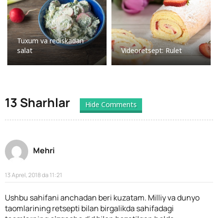
Tuxum va rediskadan
salat
Videoretsept: Rulet
13 Sharhlar
Hide Comments
Mehri
13 Aprel, 2018 da 11:21
Ushbu sahifani anchadan beri kuzatam. Milliy va dunyo
taomlarining retsepti bilan birgalikda sahifadagi