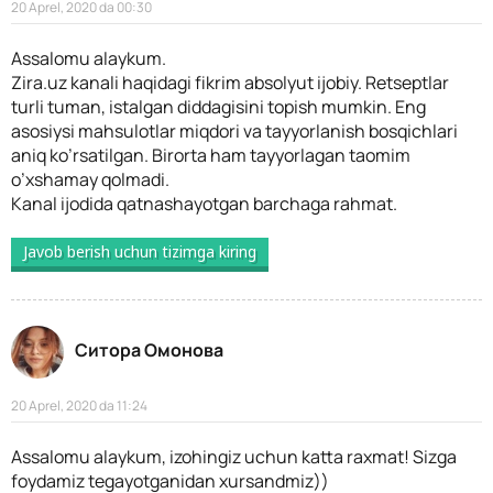
20 Aprel, 2020 da 00:30
Assalomu alaykum.
Zira.uz kanali haqidagi fikrim absolyut ijobiy. Retseptlar
turli tuman, istalgan diddagisini topish mumkin. Eng
asosiysi mahsulotlar miqdori va tayyorlanish bosqichlari
aniq ko’rsatilgan. Birorta ham tayyorlagan taomim
o’xshamay qolmadi.
Kanal ijodida qatnashayotgan barchaga rahmat.
Javob berish uchun tizimga kiring
Ситора Омонова
20 Aprel, 2020 da 11:24
Assalomu alaykum, izohingiz uchun katta raxmat! Sizga
foydamiz tegayotganidan xursandmiz))