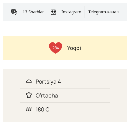
13 Sharhlar
Instagram
Telegram-канал
Yoqdi
284
Portsiya 4
O’rtacha
180 C