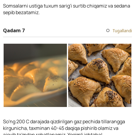
Somsalarni ustiga tuxum sarig'i surtib chiqamiz va sedana
sepib bezatamiz.
Qadam 7
Tugallandi
So'ng 200 C darajada qizdirilgan gaz pechida tillarangga
kirgunicha, taxminan 40-45 daqiqa pishirib olamiz va
ajoyib ta'mdan rohatlanamiz. Yoqimli ishtaha!