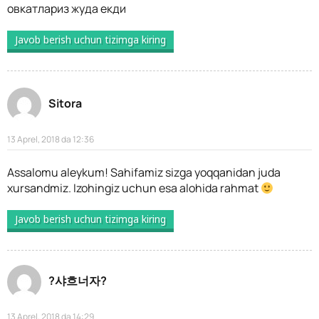
овкатлариз жуда екди
Javob berish uchun tizimga kiring
Sitora
13 Aprel, 2018 da 12:36
Assalomu aleykum! Sahifamiz sizga yoqqanidan juda
xursandmiz. Izohingiz uchun esa alohida rahmat
Javob berish uchun tizimga kiring
?샤흐너자?
13 Aprel, 2018 da 14:29