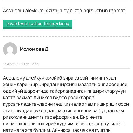
Assalomu aleykum, Aziza! ajoyib izohingiz uchun rahmat.
Javob berish uchun tizimga kiring
Исломова Д
13 Aprel, 2018 da 12:29
Ассалому алейкум ажойиб зира уз сайтининг гузал
хонимлари. Бир биридан чиройли маззали энг асосийси
оддий уй шароитида тайерланадиган пишириклар учун
катта рахмат.Айникса видео роликларда
курсатиладиганларини еш кизчалар хам пишириши осон
экан. шундай рухда давом этишингизни ва бундан хам
ривожланишингиз тарафдориман. Бир нечта
пиширикларни пишириб курдим ва хар сафар кутилган
натижага эга булдим. Айникса чак чак ва гуштли