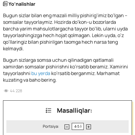
Yo’nalishlar
Bugun sizlar bilan eng mazali milliy pishirig’imiz bo’lgan –
somsalar tayyorlaymiz. Hozirda do’kon-u bozorlarda
barcha yarim mahsulotlargacha tayyor bo’lib, ularni uyda
tayyorlashingizga hech hojat qolmagan. Lekin uyda, o’z
qo’llaringiz bilan pishirilgan taomga hech narsa teng
kelmaydi.
Bugun sizlarga somsa uchun qilinadigan qatlamali
xamirdan somsalar pishirishni ko’rsatib beramiz. Xamirini
tayyorlashni
bu yerda
ko’rsatib berganmiz. Marhamat
kuzating va baho bering.
44 228
Masalliqlar:
Portsiya: