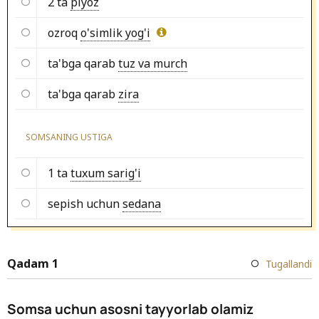
2 ta
piyoz
ozroq
o'simlik yog'i
ta'bga qarab
tuz va murch
ta'bga qarab
zira
SOMSANING USTIGA
1 ta
tuxum sarig'i
sepish uchun
sedana
Qadam 1
Tugallandi
Somsa uchun asosni tayyorlab olamiz