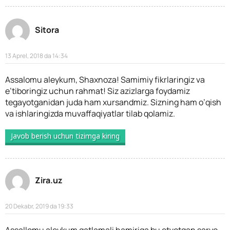
Sitora
13 Aprel, 2018 da 14:34
Assalomu aleykum, Shaxnoza! Samimiy fikrlaringiz va
e’tiboringiz uchun rahmat! Siz azizlarga foydamiz
tegayotganidan juda ham xursandmiz. Sizning ham o’qish
va ishlaringizda muvaffaqiyatlar tilab qolamiz.
Javob berish uchun tizimga kiring
Zira.uz
20 Dekabr, 2019 da 19:33
Assallomu aleykum qatlamali hamiriga bu etvotgan saryo