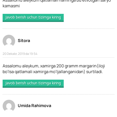
kamasmi
Javob berish uchun tizimga kiring
Sitora
20 Dekabr, 2019 da 19:54
Assalomu aleykum, xamirga 200 gramm margarin(iloji
bo’lsa qatlamali xamirga mo’ljallanganidan) surtiladi.
Javob berish uchun tizimga kiring
Umida Rahimova