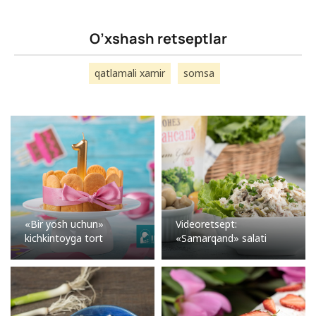
O’xshash retseptlar
qatlamali xamir
somsa
«Bir yosh uchun»
Videoretsept:
kichkintoyga tort
«Samarqand» salati