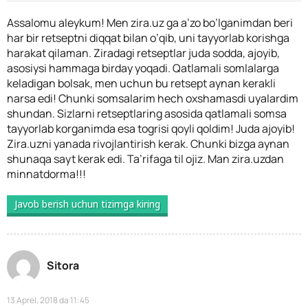
Assalomu aleykum! Men zira.uz ga a’zo bo’lganimdan beri
har bir retseptni diqqat bilan o’qib, uni tayyorlab korishga
harakat qilaman. Ziradagi retseptlar juda sodda, ajoyib,
asosiysi hammaga birday yoqadi. Qatlamali somlalarga
keladigan bolsak, men uchun bu retsept aynan kerakli
narsa edi! Chunki somsalarim hech oxshamasdi uyalardim
shundan. Sizlarni retseptlaring asosida qatlamali somsa
tayyorlab korganimda esa togrisi qoyli qoldim! Juda ajoyib!
Zira.uzni yanada rivojlantirish kerak. Chunki bizga aynan
shunaqa sayt kerak edi. Ta’rifaga til ojiz. Man zira.uzdan
minnatdorma!!!
Javob berish uchun tizimga kiring
Sitora
13 Aprel, 2018 da 11:45