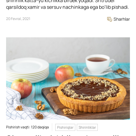
shirinlik katta-yu kichikka birdek yoqadi. Shtrudel
qarsildoq xamir va sersuv nachinkaga ega bo’lib pishadi.
20 Fevral, 2021
Sharhlar
Pishirish vaqti: 120 daqiqa
Pishiriqlar
Shirinliklar