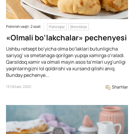
Pishirish vaqti: 2 soat
Pishiriqlar
Shirinliklar
«Olmali bo’lakchalar» pechenyesi
Ushbu retsept bo’yicha olma bo’laklari butunligicha
sariyog’ va smetanaga qorilgan yupqa xamirga o’raladi.
Qarsildoq xamir va olmali mayin asos ta’mlari uyg’unligi
yaqinlaringizni lol qoldirishi va xursand qilishi aniq.
Bunday pechenye...
13 Oktabr, 2020
Sharhlar