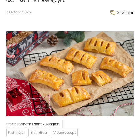
oson, ko’rinishi esa ajoyib.
3 Oktabr, 2023
Sharhlar
Pishirish vaqti: 1 soat 20 daqiqa
Pishiriqlar
Shirinliklar
Videoretsept