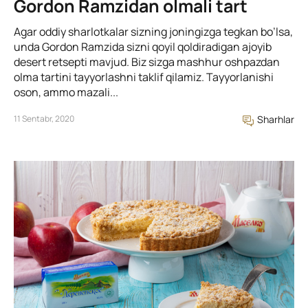
Gordon Ramzidan olmali tart
Agar oddiy sharlotkalar sizning joningizga tegkan bo’lsa,
unda Gordon Ramzida sizni qoyil qoldiradigan ajoyib
desert retsepti mavjud. Biz sizga mashhur oshpazdan
olma tartini tayyorlashni taklif qilamiz. Tayyorlanishi
oson, ammo mazali...
11 Sentabr, 2020
Sharhlar