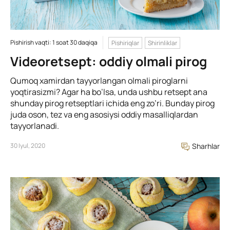
Pishirish vaqti: 1 soat 30 daqiqa
Pishiriqlar
Shirinliklar
Videoretsept: oddiy olmali pirog
Qumoq xamirdan tayyorlangan olmali piroglarni
yoqtirasizmi? Agar ha bo’lsa, unda ushbu retsept ana
shunday pirog retseptlari ichida eng zo’ri. Bunday pirog
juda oson, tez va eng asosiysi oddiy masalliqlardan
tayyorlanadi.
30 Iyul, 2020
Sharhlar