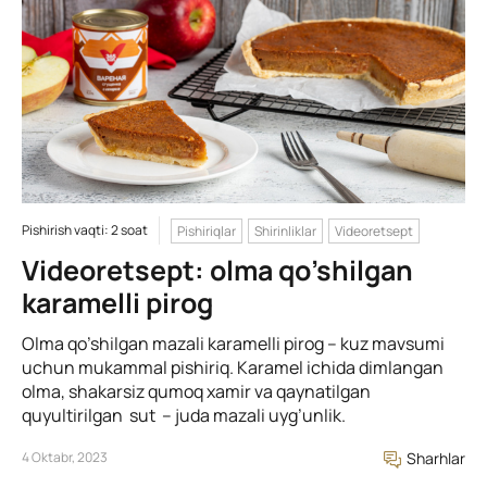
Pishirish vaqti: 2 soat
Pishiriqlar
Shirinliklar
Videoretsept
Videoretsept: olma qo’shilgan
karamelli pirog
Olma qo’shilgan mazali karamelli pirog – kuz mavsumi
uchun mukammal pishiriq. Karamel ichida dimlangan
olma, shakarsiz qumoq xamir va qaynatilgan
quyultirilgan sut – juda mazali uyg’unlik.
4 Oktabr, 2023
Sharhlar