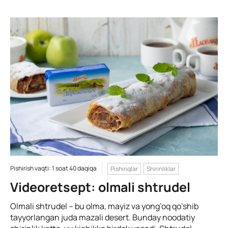
Pishirish vaqti: 1 soat 40 daqiqa
Pishiriqlar
Shirinliklar
Videoretsept: olmali shtrudel
Olmali shtrudel – bu olma, mayiz va yong’oq qo’shib
tayyorlangan juda mazali desert. Bunday noodatiy