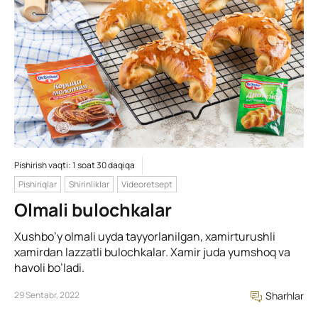
Pishirish vaqti: 1 soat 30 daqiqa
Pishiriqlar
Shirinliklar
Videoretsept
Olmali bulochkalar
Xushbo’y olmali uyda tayyorlanilgan, xamirturushli
xamirdan lazzatli bulochkalar. Xamir juda yumshoq va
havoli bo’ladi.
29 Sentabr, 2022
Sharhlar