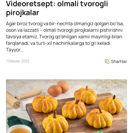
Videoretsept: olmali tvorogli
pirojkalar
Agar biroz tvorog va bir-nechta olmangiz qolgan bo’lsa,
oson va lazzatli – olmali tvorogli pirojkalarni pishirishni
tavsiya etamiz. Tvorog qo’shilgan xamir mayinligi bilan
farqlanadi, va turli-xil nachinkalarga to’gri keladi.
Tayyor...
7 Dekabr, 2022
Sharhlar