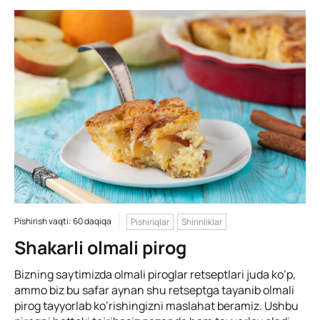
Pishirish vaqti: 60 daqiqa
Pishiriqlar
Shirinliklar
Shakarli olmali pirog
Bizning saytimizda olmali piroglar retseptlari juda ko’p,
ammo biz bu safar aynan shu retseptga tayanib olmali
pirog tayyorlab ko’rishingizni maslahat beramiz. Ushbu