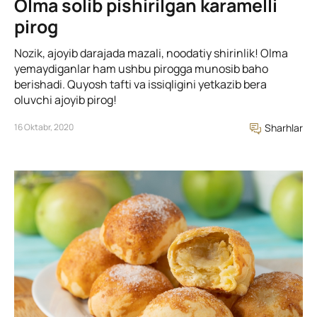
Olma solib pishirilgan karamelli
pirog
Nozik, ajoyib darajada mazali, noodatiy shirinlik! Olma
yemaydiganlar ham ushbu pirogga munosib baho
berishadi. Quyosh tafti va issiqligini yetkazib bera
oluvchi ajoyib pirog!
16 Oktabr, 2020
Sharhlar