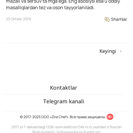
mazali va sersuv ta’mga ega. Eng asosiysi esa u oddiy
masalliqlardan tez va oson tayyorlaniladi.
23 Oktabr, 2019
Sharhlar
Keyingi
Kontaktlar
Telegram kanali
© 2017-2025 ООО «Zira Chef». Все права защищены.
18+
2017 yil 7-dekabrdagi 1206-sonli elektron OAV ni ro'yxatdan o'tkazish
Bosh muharrir: Sultonova Ra’no Furqat qizi