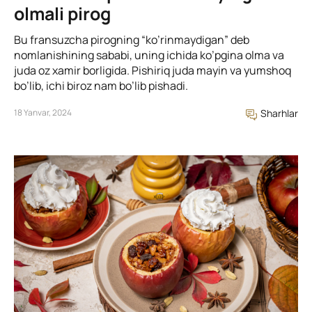
olmali pirog
Bu fransuzcha pirogning “ko’rinmaydigan” deb
nomlanishining sababi, uning ichida ko’pgina olma va
juda oz xamir borligida. Pishiriq juda mayin va yumshoq
bo’lib, ichi biroz nam bo’lib pishadi.
18 Yanvar, 2024
Sharhlar