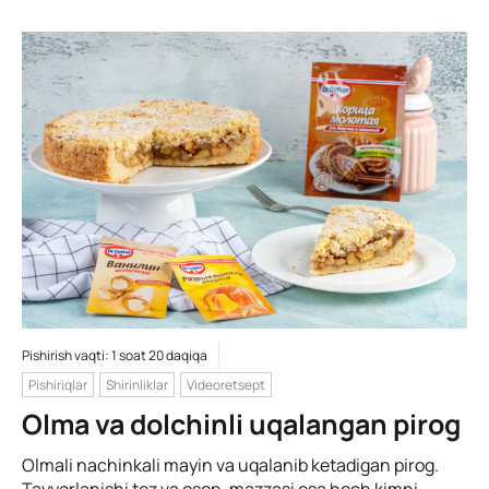
Pishirish vaqti: 1 soat 20 daqiqa
Pishiriqlar
Shirinliklar
Videoretsept
Olma va dolchinli uqalangan pirog
Olmali nachinkali mayin va uqalanib ketadigan pirog.
Tayyorlanishi tez va oson, mazzasi esa hech kimni