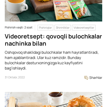
Pishirish vaqti: 2 soat
Pishiriqlar
Shirinliklar
Videoretseptlar
Videoretsept: qovoqli bulochkalar
nachinka bilan
Oshqovoq shaklidagi bulochkalar ham hayratlantiradi,
ham ajablantiradi. Ular kuz ramzidir. Bunday
bulochkalar dasturxoningizga kuz kayfiyatini
bag’ishlaydi.
31 Oktabr, 2022
Sharhlar