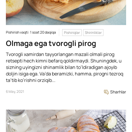
Pishirish vaqti: 1 soat 20 daqiqa
Pishiriqlar
Shirinliklar
Olmaga ega tvorogli pirog
Tvorogli xamirdan tayyorlangan mazali olmali pirog
retsepti hech kimni befarq qoldirmaydi. Shuningdek, u
sizning uyingizni shinamlik bilan to’ldiradigan ajoyib
doljin isiga ega. Va’da beramizki, hamma, pirogni tezroq
ta’tib ko’rishni orziqib...
6 May, 2021
Sharhlar