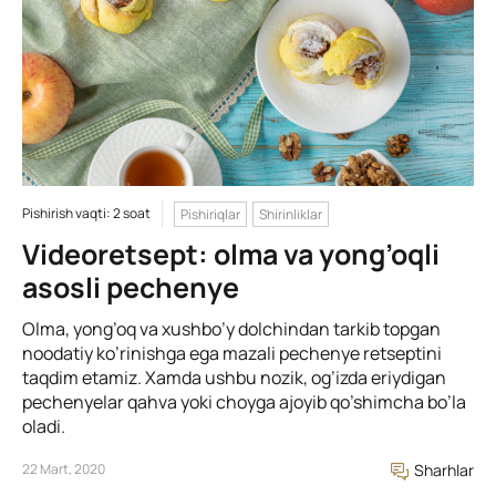
Pishirish vaqti: 2 soat
Pishiriqlar
Shirinliklar
Videoretsept: olma va yong’oqli
asosli pechenye
Olma, yong’oq va xushbo’y dolchindan tarkib topgan
noodatiy ko’rinishga ega mazali pechenye retseptini
taqdim etamiz. Xamda ushbu nozik, og’izda eriydigan
pechenyelar qahva yoki choyga ajoyib qo’shimcha bo’la
oladi.
22 Mart, 2020
Sharhlar