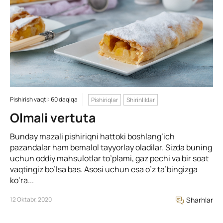
Pishirish vaqti: 60 daqiqa
Pishiriqlar
Shirinliklar
Olmali vertuta
Bunday mazali pishiriqni hattoki boshlang’ich
pazandalar ham bemalol tayyorlay oladilar. Sizda buning
uchun oddiy mahsulotlar to’plami, gaz pechi va bir soat
vaqtingiz bo’lsa bas. Asosi uchun esa o’z ta’bingizga
ko’ra...
12 Oktabr, 2020
Sharhlar