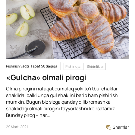
Pishirish vaqti: 1 soat 50 daqiqa
Pishiriqlar
Shirinliklar
«Gulcha» olmali pirogi
Olma pirogini nafaqat dumaloq yoki to’rtburchaklar
shaklida, balki unga gul shaklini berib ham pishirish
mumkin. Bugun biz sizga qanday qilib romashka
shaklidagi olmali pirogini tayyorlashni ko’rsatamiz.
Bunday pirog – har...
29 Mart, 2021
Sharhlar