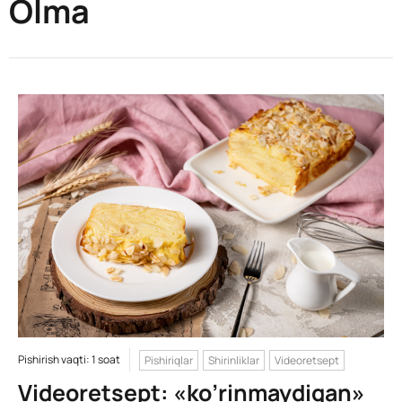
Olma
Pishirish vaqti: 1 soat
Pishiriqlar
Shirinliklar
Videoretsept
Videoretsept: «ko’rinmaydigan»