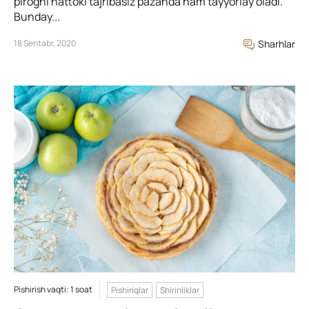
pirogni hattoki tajribasiz pazanda ham tayyorlay oladi.
Bunday...
18 Sentabr, 2020
Sharhlar
Pishirish vaqti: 1 soat
Pishiriqlar
Shirinliklar