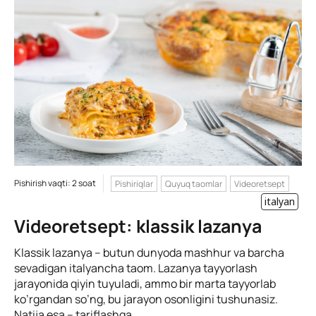
Pishirish vaqti: 2 soat
Pishiriqlar
Quyuq taomlar
Videoretsept
italyan
Videoretsept: klassik lazanya
Klassik lazanya – butun dunyoda mashhur va barcha
sevadigan italyancha taom. Lazanya tayyorlash
jarayonida qiyin tuyuladi, ammo bir marta tayyorlab
ko’rgandan so’ng, bu jarayon osonligini tushunasiz.
Natija esa – tariflashga...