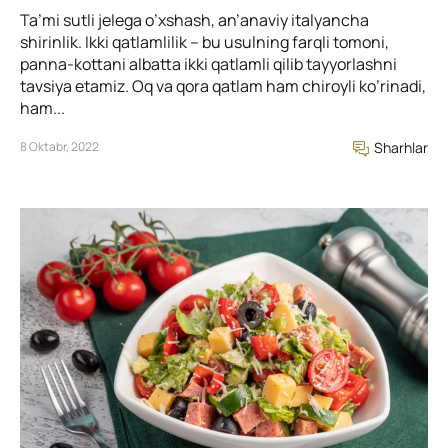
Ta’mi sutli jelega o’xshash, an’anaviy italyancha
shirinlik. Ikki qatlamlilik – bu usulning farqli tomoni,
panna-kottani albatta ikki qatlamli qilib tayyorlashni
tavsiya etamiz. Oq va qora qatlam ham chiroyli ko’rinadi,
ham...
8 Oktabr, 2022
Sharhlar