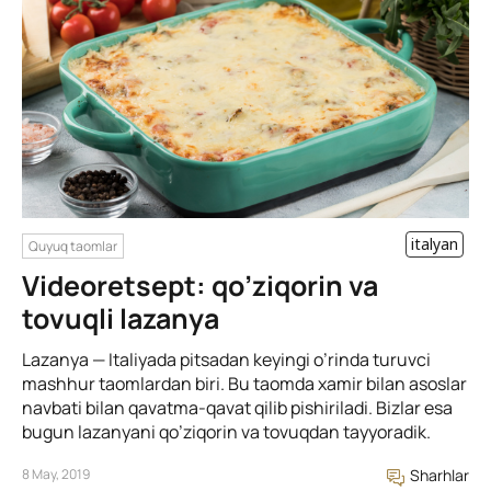
italyan
Quyuq taomlar
Videoretsept: qo’ziqorin va
tovuqli lazanya
Lazanya — Italiyada pitsadan keyingi o’rinda turuvci
mashhur taomlardan biri. Bu taomda xamir bilan asoslar
navbati bilan qavatma-qavat qilib pishiriladi. Bizlar esa
bugun lazanyani qo’ziqorin va tovuqdan tayyoradik.
8 May, 2019
Sharhlar