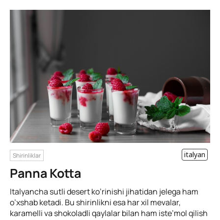
italyan
Shirinliklar
Panna Kotta
Italyancha sutli desert ko’rinishi jihatidan jelega ham
o’xshab ketadi. Bu shirinlikni esa har xil mevalar,
karamelli va shokoladli qaylalar bilan ham iste’mol qilish