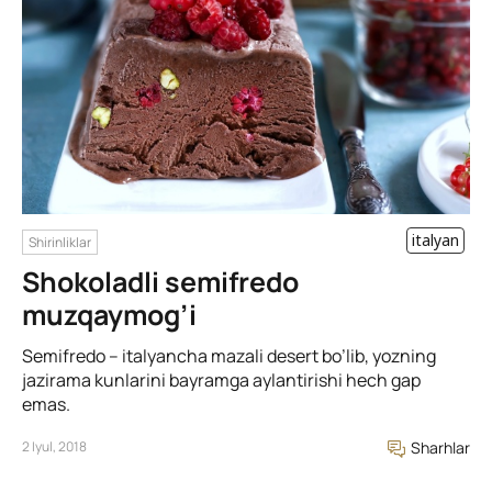
italyan
Shirinliklar
Shokoladli semifredo
muzqaymog’i
Semifredo – italyancha mazali desert bo’lib, yozning
jazirama kunlarini bayramga aylantirishi hech gap
emas.
2 Iyul, 2018
Sharhlar