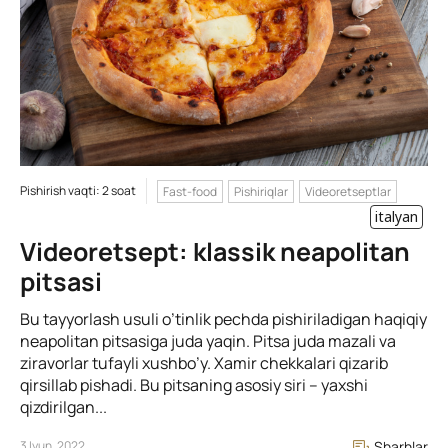
Pishirish vaqti: 2 soat
Fast-food
Pishiriqlar
Videoretseptlar
italyan
Videoretsept: klassik neapolitan
pitsasi
Bu tayyorlash usuli o’tinlik pechda pishiriladigan haqiqiy
neapolitan pitsasiga juda yaqin. Pitsa juda mazali va
ziravorlar tufayli xushbo’y. Xamir chekkalari qizarib
qirsillab pishadi. Bu pitsaning asosiy siri – yaxshi
qizdirilgan...
3 Iyun, 2022
Sharhlar