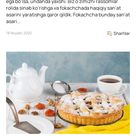
ega bo’lsa, undanda yaxshi. Biz o’zimizni rassomlar
rolida sinab ko’rishga va fokachchada haqiqiy san’at
asarini yaratishga qaror qildik. Fokachcha bunday san’at
asari...
18 Noyabr, 2020
Sharhlar