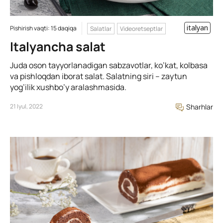
italyan
Pishirish vaqti: 15 daqiqa
Salatlar
Videoretseptlar
Italyancha salat
Juda oson tayyorlanadigan sabzavotlar, ko’kat, kolbasa
va pishloqdan iborat salat. Salatning siri – zaytun
yog’ilik xushbo’y aralashmasida.
21 Iyul, 2022
Sharhlar