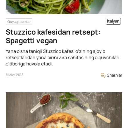
italyan
Quyuq taomlar
Stuzzico kafesidan retsept:
Spagetti vegan
Yana o’sha taniqli Stuzzico kafesi o’zining ajoyib
retseptlaridan yana birini Zira sahifasining o’quvchilari
e’tiboriga havola etadi.
8 May, 2018
Sharhlar