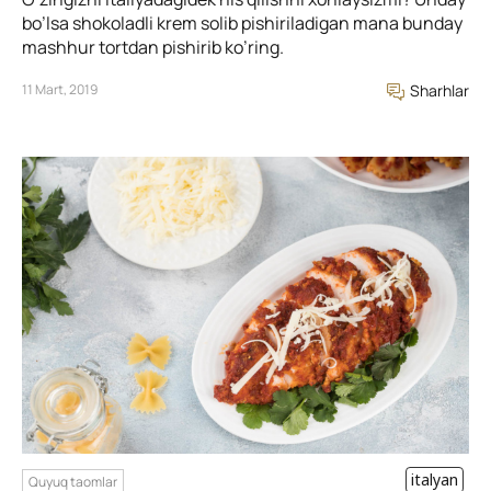
bo’lsa shokoladli krem solib pishiriladigan mana bunday
mashhur tortdan pishirib ko’ring.
11 Mart, 2019
Sharhlar
italyan
Quyuq taomlar