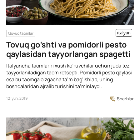
italyan
Quyuq taomlar
Tovuq go’shti va pomidorli pesto
qaylasidan tayyorlangan spagetti
Italyancha taomlarni xush ko’ruvchilar uchun juda tez
tayyorlaniladigan taom retsepti. Pomidorli pesto qaylasi
esa bu taomga o’zgacha ta’m bag’ishlab, uning
boshqalaridan ajralib turishini ta’minlaydi.
12 Iyun, 2019
Sharhlar