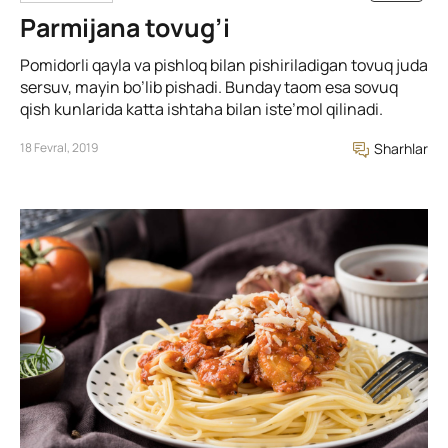
Parmijana tovug’i
Pomidorli qayla va pishloq bilan pishiriladigan tovuq juda
sersuv, mayin bo’lib pishadi. Bunday taom esa sovuq
qish kunlarida katta ishtaha bilan iste’mol qilinadi.
18 Fevral, 2019
Sharhlar