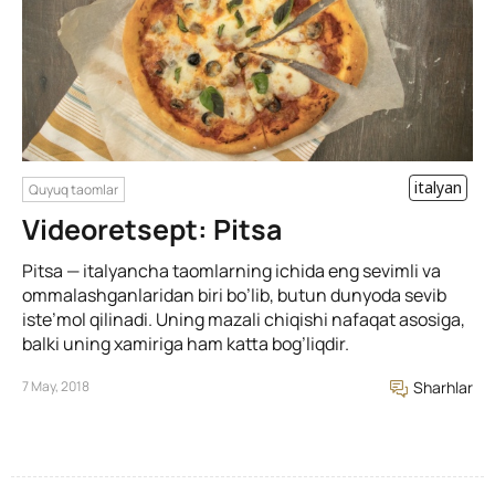
italyan
Quyuq taomlar
Videoretsept: Pitsa
Pitsa — italyancha taomlarning ichida eng sevimli va
ommalashganlaridan biri bo’lib, butun dunyoda sevib
iste’mol qilinadi. Uning mazali chiqishi nafaqat asosiga,
balki uning xamiriga ham katta bog’liqdir.
7 May, 2018
Sharhlar