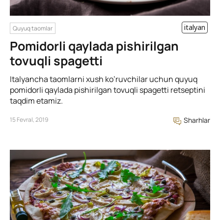
italyan
Quyuq taomlar
Pomidorli qaylada pishirilgan
tovuqli spagetti
Italyancha taomlarni xush ko’ruvchilar uchun quyuq
pomidorli qaylada pishirilgan tovuqli spagetti retseptini
taqdim etamiz.
15 Fevral, 2019
Sharhlar