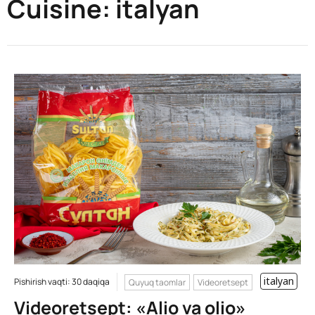
Cuisine:
italyan
italyan
Pishirish vaqti: 30 daqiqa
Quyuq taomlar
Videoretsept
Videoretsept: «Alio va olio»