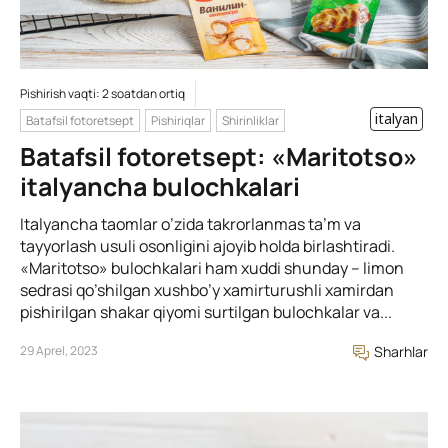
Pishirish vaqti: 2 soatdan ortiq
italyan
Batafsil fotoretsept
Pishiriqlar
Shirinliklar
Batafsil fotoretsept: «Maritotso»
italyancha bulochkalari
Italyancha taomlar o’zida takrorlanmas ta’m va
tayyorlash usuli osonligini ajoyib holda birlashtiradi.
«Maritotso» bulochkalari ham xuddi shunday – limon
sedrasi qo’shilgan xushbo’y xamirturushli xamirdan
pishirilgan shakar qiyomi surtilgan bulochkalar va...
29 Aprel, 2023
Sharhlar