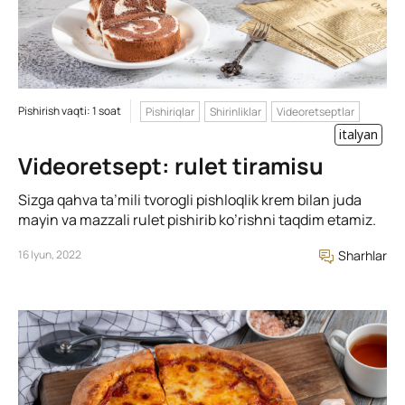
Pishirish vaqti: 1 soat
Pishiriqlar
Shirinliklar
Videoretseptlar
italyan
Videoretsept: rulet tiramisu
Sizga qahva ta’mili tvorogli pishloqlik krem bilan juda
mayin va mazzali rulet pishirib ko’rishni taqdim etamiz.
16 Iyun, 2022
Sharhlar