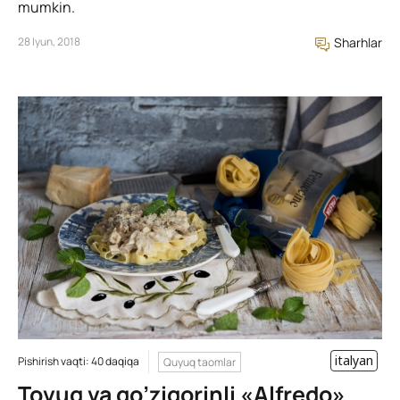
mumkin.
28 Iyun, 2018
Sharhlar
italyan
Pishirish vaqti: 40 daqiqa
Quyuq taomlar
Tovuq va qo’ziqorinli «Alfredo»