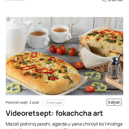
italyan
Pishirish vaqti: 2 soat
Pishiriqlar
Videoretsept: fokachcha art
Mazali pishiriq yaxshi, agarda u yana chiroyli ko’rinishga