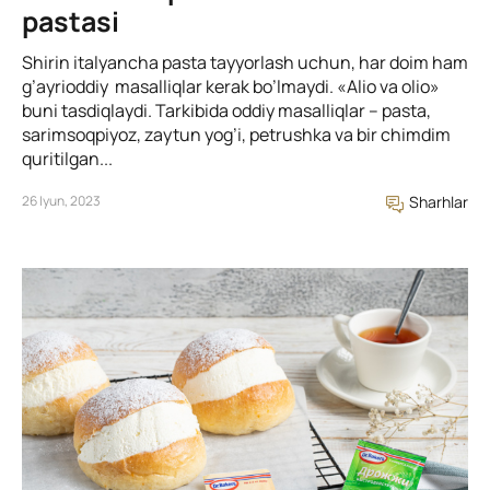
pastasi
Shirin italyancha pasta tayyorlash uchun, har doim ham
g’ayrioddiy masalliqlar kerak bo’lmaydi. «Alio va olio»
buni tasdiqlaydi. Tarkibida oddiy masalliqlar – pasta,
sarimsoqpiyoz, zaytun yog’i, petrushka va bir chimdim
quritilgan...
26 Iyun, 2023
Sharhlar