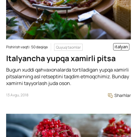
italyan
Pishirish vaqti: 50 daqiqa
Quyuq taomlar
Italyancha yupqa xamirli pitsa
Bugun xuddi qahvaxonalarda tortiladigan yupqa xamirli
pitsalarning asl retseptini taqdim etmoqchimiz. Bunday
xamirni tayyorlash juda oson.
13 Avgu, 2018
Sharhlar