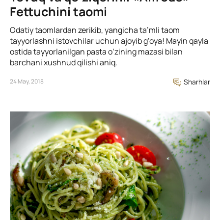
Fettuchini taomi
Odatiy taomlardan zerikib, yangicha ta’mli taom
tayyorlashni istovchilar uchun ajoyib g’oya! Mayin qayla
ostida tayyorlanilgan pasta o’zining mazasi bilan
barchani xushnud qilishi aniq.
24 May, 2018
Sharhlar