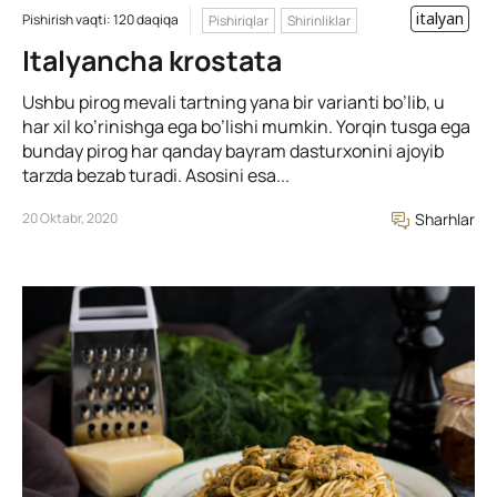
italyan
Pishirish vaqti: 120 daqiqa
Pishiriqlar
Shirinliklar
Italyancha krostata
Ushbu pirog mevali tartning yana bir varianti bo’lib, u
har xil ko’rinishga ega bo’lishi mumkin. Yorqin tusga ega
bunday pirog har qanday bayram dasturxonini ajoyib
tarzda bezab turadi. Asosini esa...
20 Oktabr, 2020
Sharhlar