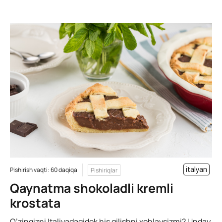
italyan
Pishirish vaqti: 60 daqiqa
Pishiriqlar
Qaynatma shokoladli kremli
krostata
O’zingizni Italiyadagidek his qilishni xohlaysizmi? Unday