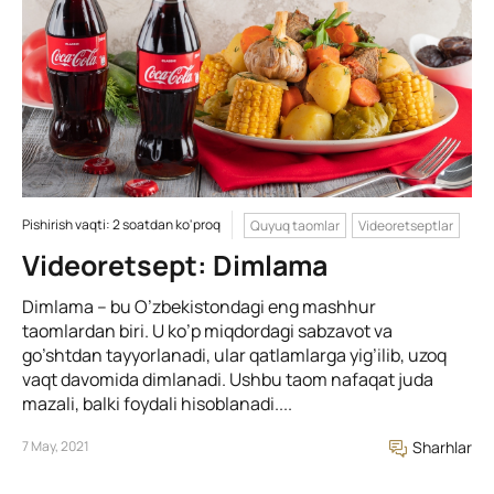
Pishirish vaqti: 2 soatdan ko'proq
Quyuq taomlar
Videoretseptlar
Videoretsept: Dimlama
Dimlama – bu O’zbekistondagi eng mashhur
taomlardan biri. U ko’p miqdordagi sabzavot va
go’shtdan tayyorlanadi, ular qatlamlarga yig’ilib, uzoq
vaqt davomida dimlanadi. Ushbu taom nafaqat juda
mazali, balki foydali hisoblanadi....
7 May, 2021
Sharhlar