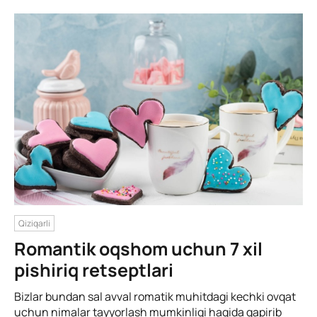
Qiziqarli
Romantik oqshom uchun 7 xil
pishiriq retseptlari
Bizlar bundan sal avval romatik muhitdagi kechki ovqat
uchun nimalar tayyorlash mumkinligi haqida gapirib