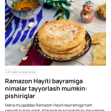
Urf-odat va bayramlar
Ramazon Hayiti bayramiga
nimalar tayyorlash mumkin:
pishiriqlar
Mana muqaddas Ramazon Hayiti bayramiga ham
sanoqli kunlar qoldi. Allaqachon ko’pchilik bu bayramga