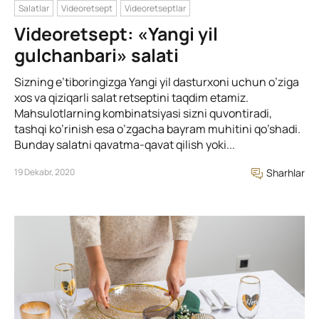
Salatlar
Videoretsept
Videoretseptlar
Videoretsept: «Yangi yil
gulchanbari» salati
Sizning e’tiboringizga Yangi yil dasturxoni uchun o’ziga
xos va qiziqarli salat retseptini taqdim etamiz.
Mahsulotlarning kombinatsiyasi sizni quvontiradi,
tashqi ko’rinish esa o’zgacha bayram muhitini qo’shadi.
Bunday salatni qavatma-qavat qilish yoki...
19 Dekabr, 2020
Sharhlar