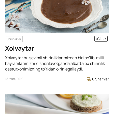
o'zbek
Shirinliklar
Xolvaytar
Xolvaytar bu sevimli shirinliklarimizdan biri bo’lib, milli
bayramlarimizni nishonlayotganda albatta bu shirinlik
dasturxonimizning to’ridan o’rin egallaydi.
18 Mart, 2019
6 Sharhlar