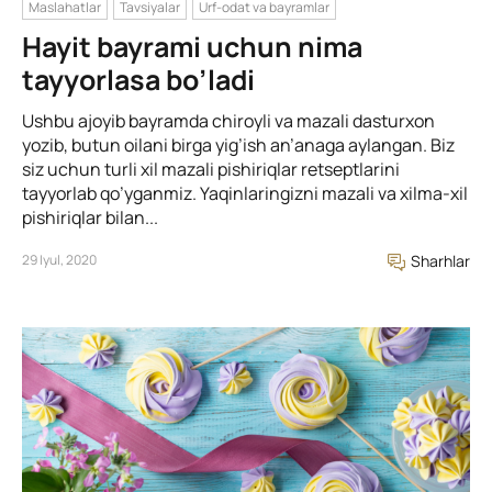
Maslahatlar
Tavsiyalar
Urf-odat va bayramlar
Hayit bayrami uchun nima
tayyorlasa bo’ladi
Ushbu ajoyib bayramda chiroyli va mazali dasturxon
yozib, butun oilani birga yig’ish an’anaga aylangan. Biz
siz uchun turli xil mazali pishiriqlar retseptlarini
tayyorlab qo’yganmiz. Yaqinlaringizni mazali va xilma-xil
pishiriqlar bilan...
29 Iyul, 2020
Sharhlar