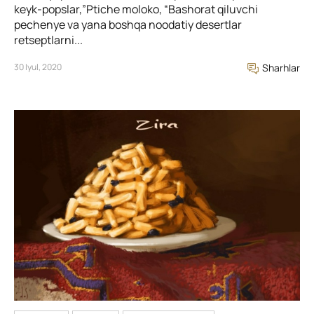
keyk-popslar,”Ptiche moloko, “Bashorat qiluvchi
pechenye va yana boshqa noodatiy desertlar
retseptlarni...
30 Iyul, 2020
Sharhlar