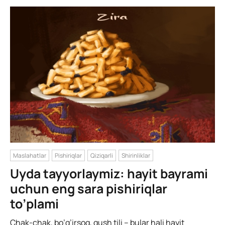
Maslahatlar
Pishiriqlar
Qiziqarli
Shirinliklar
Uyda tayyorlaymiz: hayit bayrami
uchun eng sara pishiriqlar
to’plami
Chak-chak, bo’g’irsoq, qush tili – bular hali hayit