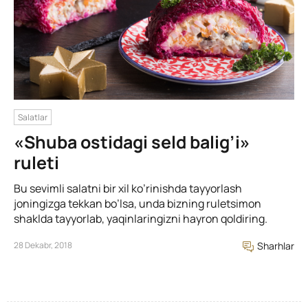
Salatlar
«Shuba ostidagi seld balig’i»
ruleti
Bu sevimli salatni bir xil ko’rinishda tayyorlash
joningizga tekkan bo’lsa, unda bizning ruletsimon
shaklda tayyorlab, yaqinlaringizni hayron qoldiring.
28 Dekabr, 2018
Sharhlar