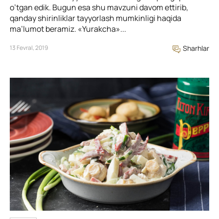
o’tgan edik. Bugun esa shu mavzuni davom ettirib,
qanday shirinliklar tayyorlash mumkinligi haqida
ma’lumot beramiz. «Yurakcha»...
13 Fevral, 2019
Sharhlar