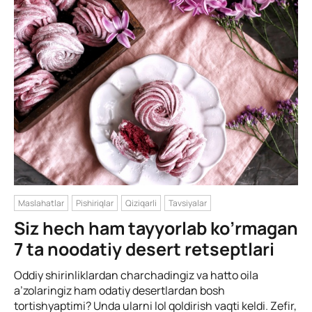
Maslahatlar
Pishiriqlar
Qiziqarli
Tavsiyalar
Siz hech ham tayyorlab ko’rmagan
7 ta noodatiy desert retseptlari
Oddiy shirinliklardan charchadingiz va hatto oila
a’zolaringiz ham odatiy desertlardan bosh
tortishyaptimi? Unda ularni lol qoldirish vaqti keldi. Zefir,