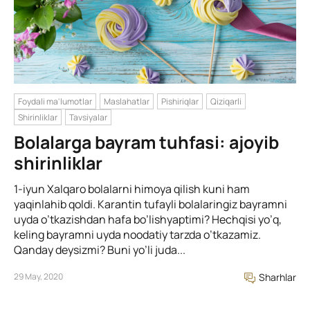
Foydali ma'lumotlar
Maslahatlar
Pishiriqlar
Qiziqarli
Shirinliklar
Tavsiyalar
Bolalarga bayram tuhfasi: ajoyib
shirinliklar
1-iyun Xalqaro bolalarni himoya qilish kuni ham
yaqinlahib qoldi. Karantin tufayli bolalaringiz bayramni
uyda o’tkazishdan hafa bo’lishyaptimi? Hechqisi yo’q,
keling bayramni uyda noodatiy tarzda o’tkazamiz.
Qanday deysizmi? Buni yo’li juda...
29 May, 2020
Sharhlar