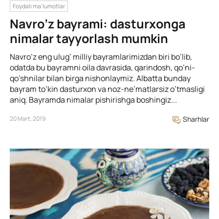
Foydali ma'lumotlar
Navro’z bayrami: dasturxonga
nimalar tayyorlash mumkin
Navro’z eng ulug’ milliy bayramlarimizdan biri bo’lib,
odatda bu bayramni oila davrasida, qarindosh, qo’ni-
qo’shnilar bilan birga nishonlaymiz. Albatta bunday
bayram to’kin dasturxon va noz-ne’matlarsiz o’tmasligi
aniq. Bayramda nimalar pishirishga boshingiz...
20 Mart, 2019
Sharhlar