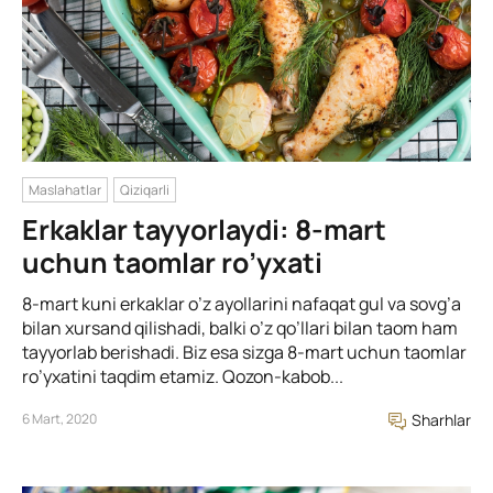
Maslahatlar
Qiziqarli
Erkaklar tayyorlaydi: 8-mart
uchun taomlar ro’yxati
8-mart kuni erkaklar o’z ayollarini nafaqat gul va sovg’a
bilan xursand qilishadi, balki o’z qo’llari bilan taom ham
tayyorlab berishadi. Biz esa sizga 8-mart uchun taomlar
ro’yxatini taqdim etamiz. Qozon-kabob...
6 Mart, 2020
Sharhlar