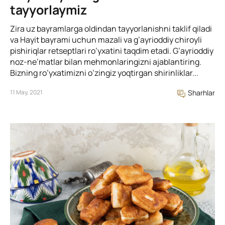
tayyorlaymiz
Zira uz bayramlarga oldindan tayyorlanishni taklif qiladi
va Hayit bayrami uchun mazali va g’ayrioddiy chiroyli
pishiriqlar retseptlari ro’yxatini taqdim etadi. G’ayrioddiy
noz-ne’matlar bilan mehmonlaringizni ajablantiring.
Bizning ro’yxatimizni o’zingiz yoqtirgan shirinliklar...
11 May, 2021
Sharhlar