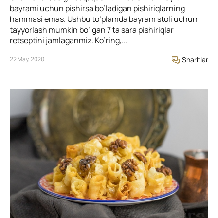
bayrami uchun pishirsa bo’ladigan pishiriqlarning
hammasi emas. Ushbu to’plamda bayram stoli uchun
tayyorlash mumkin bo’lgan 7 ta sara pishiriqlar
retseptini jamlaganmiz. Ko’ring,...
22 May, 2020
Sharhlar