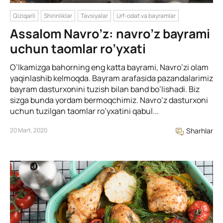
Qiziqarli
Shirinliklar
Tavsiyalar
Urf-odat va bayramlar
Assalom Navro’z: navro’z bayrami
uchun taomlar ro’yxati
O’lkamizga bahorning eng katta bayrami, Navro’zi olam
yaqinlashib kelmoqda. Bayram arafasida pazandalarimiz
bayram dasturxonini tuzish bilan band bo’lishadi. Biz
sizga bunda yordam bermoqchimiz. Navro’z dasturxoni
uchun tuzilgan taomlar ro’yxatini qabul...
20 Mart, 2020
Sharhlar