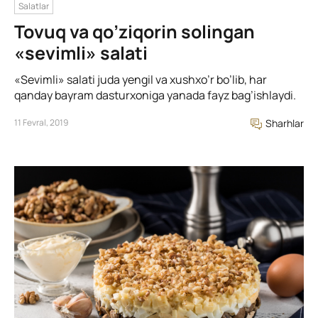
Salatlar
Tovuq va qo’ziqorin solingan
«sevimli» salati
«Sevimli» salati juda yengil va xushxo’r bo’lib, har
qanday bayram dasturxoniga yanada fayz bag’ishlaydi.
11 Fevral, 2019
Sharhlar