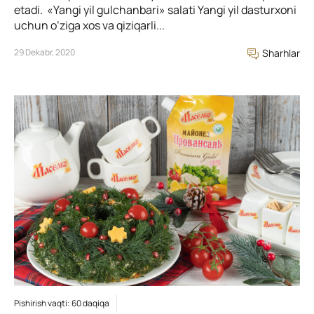
etadi. «Yangi yil gulchanbari» salati Yangi yil dasturxoni
uchun o’ziga xos va qiziqarli...
29 Dekabr, 2020
Sharhlar
Pishirish vaqti: 60 daqiqa