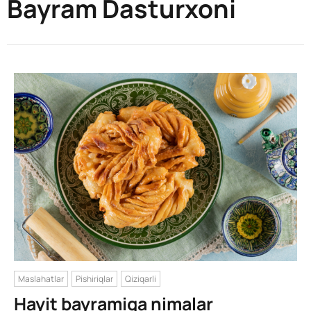
Bayram Dasturxoni
Maslahatlar
Pishiriqlar
Qiziqarli
Hayit bayramiga nimalar