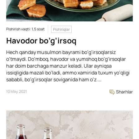
Pishirish vaqti: 1,5 soat
Pishiriqlar
Havodor bo’g’irsoq
Hech qanday musulmon bayrami bo’g’irsoqlarsiz
o’tmaydi. Do’mboq, havodor va yumshoq bo’g’irsoqlar
har doim barchaga manzur keladi. Ular ayniqsa
issiqligida mazali bo’ladi, ammo xamirida tuxum yo’qligi
sababli, bo’g’irsoqlar soviganida ham o’z ...
10 May, 2021
Sharhlar