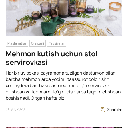
Maslahatlar
Qiziqarli
Tavsiyalar
Mehmon kutish uchun stol
servirovkasi
Har bir uy bekasi bayramona tuzilgan dasturxon bilan
barcha mehmonlarda yoqimli taassurot qoldirishni
xohlaydi va barchasi dasturxonni to’g’ri servirovka
qilishdan va taomlarni to’g’ri idishlarda taqdim etishdan
boshlanadi. O’tgan hafta biz...
31 Iyul, 2020
Sharhlar