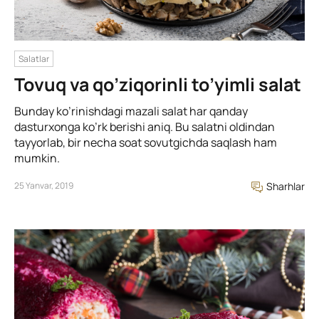
Salatlar
Tovuq va qo’ziqorinli to’yimli salat
Bunday ko’rinishdagi mazali salat har qanday
dasturxonga ko’rk berishi aniq. Bu salatni oldindan
tayyorlab, bir necha soat sovutgichda saqlash ham
mumkin.
25 Yanvar, 2019
Sharhlar