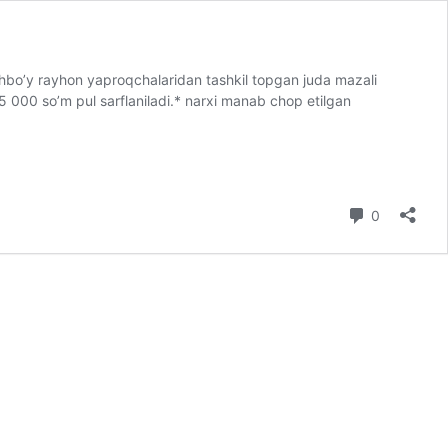
shbo’y rayhon yaproqchalaridan tashkil topgan juda mazali
5 000 so’m pul sarflaniladi.* narxi manab chop etilgan
0