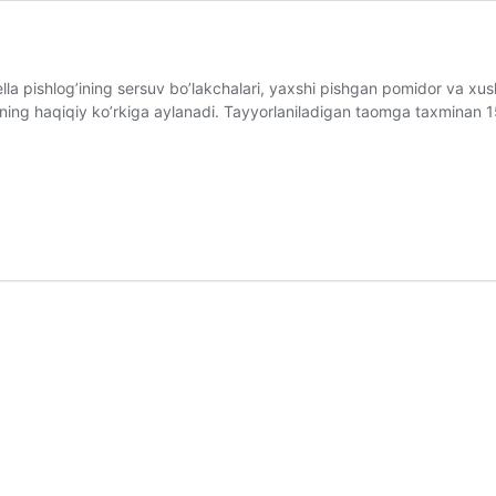
a pishlog’ining sersuv bo’lakchalari, yaxshi pishgan pomidor va xu
zning haqiqiy ko’rkiga aylanadi. Tayyorlaniladigan taomga taxminan 1