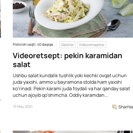
Pishirish vaqti: 40 daqiqa
Salatlar
Videoretseptlar
Videoretsept: pekin karamidan
salat
Ushbu salat kundalik tushlik yoki kechki ovqat uchun
juda yaxshi, ammo u bayramona stolda ham yaxshi
ko’rinadi. Pekin karami juda foydali va har qanday salat
uchun ajoyib qo’shimcha. Oddiy karamdan...
r
15 May, 2021
Sharhla