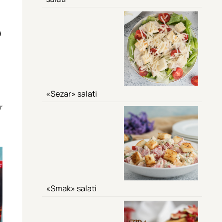
a
«Sezar» salati
r
«Smak» salati