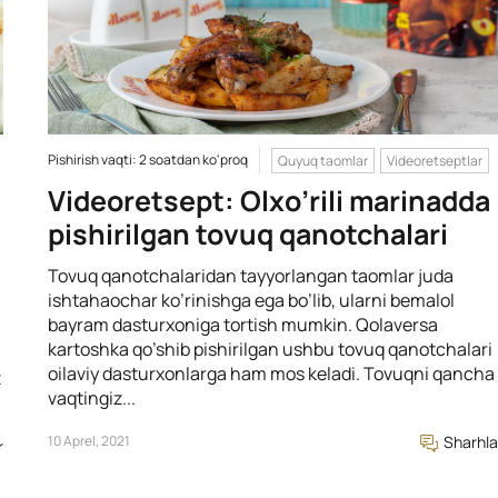
Pishirish vaqti: 2 soatdan ko'proq
Quyuq taomlar
Videoretseptlar
Videoretsept: Olxo’rili marinadda
pishirilgan tovuq qanotchalari
Tovuq qanotchalaridan tayyorlangan taomlar juda
ishtahaochar ko’rinishga ega bo’lib, ularni bemalol
bayram dasturxoniga tortish mumkin. Qolaversa
kartoshka qo’shib pishirilgan ushbu tovuq qanotchalari
oilaviy dasturxonlarga ham mos keladi. Tovuqni qancha
z
vaqtingiz...
10 Aprel, 2021
Sharhla
r