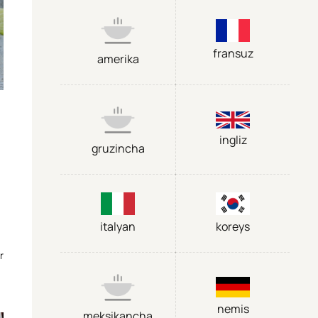
fransuz
amerika
ingliz
gruzincha
italyan
koreys
r
nemis
meksikancha