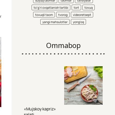
suyuq taomlar
taomlar
tavsiyalar
to'g'ri ovqatlanish tartibi
tort
tovuq
tovuqli taom
tvorog
videoretsept
r
yangi mahsulotlar
yong'oq
Ommabop
«Mujskoy kapriz»
salati