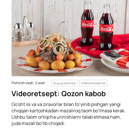
Pishirish vaqti: 2 soat
Quyuq taomlar
Videoretseptlar
Videoretsept: Qozon kabob
Go’sht isi va va ziravorlar bilan to’yinib pishgan yangi
chiqqan kartoshkadan mazaliroq taom bo’lmasa kerak.
Ushbu taom ortiqcha urinishlarni talab etmasa ham,
juda mazali bo’lib chiqadi.