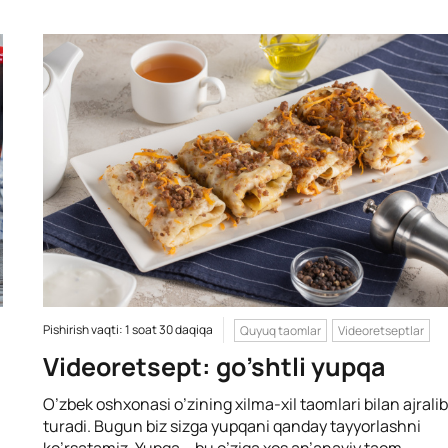
Pishirish vaqti: 1 soat 30 daqiqa
Quyuq taomlar
Videoretseptlar
Videoretsept: go’shtli yupqa
O’zbek oshxonasi o’zining xilma-xil taomlari bilan ajralib
turadi. Bugun biz sizga yupqani qanday tayyorlashni
ko’rsatamiz. Yupqa – bu o’ziga xos an’anaviy taom.