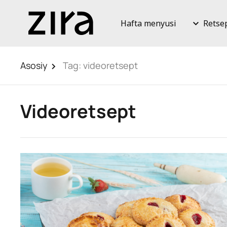
Hafta menyusi
Retse
Asosiy
Tag:
videoretsept
Videoretsept