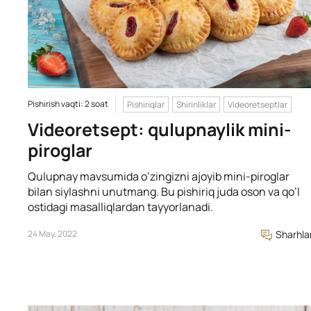
Pishirish vaqti: 2 soat
Pishiriqlar
Shirinliklar
Videoretseptlar
Videoretsept: qulupnaylik mini-
piroglar
Qulupnay mavsumida o’zingizni ajoyib mini-piroglar
bilan siylashni unutmang. Bu pishiriq juda oson va qo’l
ostidagi masalliqlardan tayyorlanadi.
24 May, 2022
Sharhla