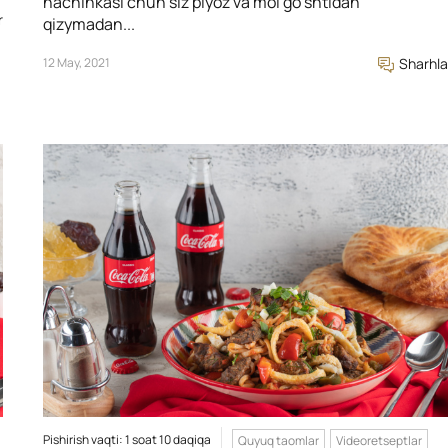
nachinkasi chun siz piyoz va mol go’shtidan
r
qizymadan...
12 May, 2021
Sharhla
Pishirish vaqti: 1 soat 10 daqiqa
Quyuq taomlar
Videoretseptlar