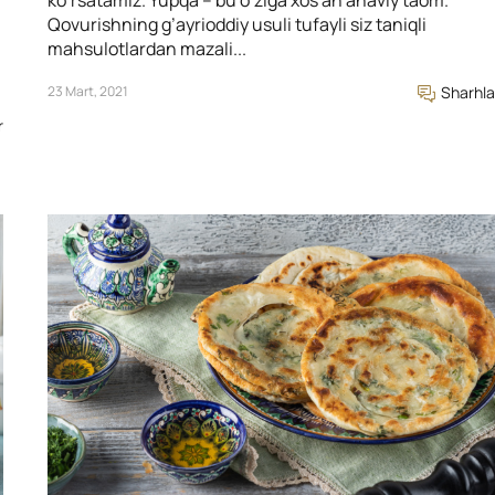
Qovurishning g’ayrioddiy usuli tufayli siz taniqli
mahsulotlardan mazali...
23 Mart, 2021
Sharhla
r