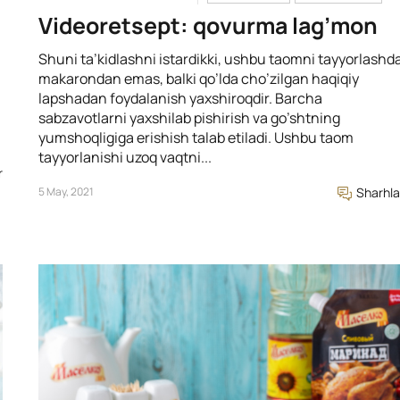
Videoretsept: qovurma lag’mon
n
Shuni ta’kidlashni istardikki, ushbu taomni tayyorlashd
makarondan emas, balki qo’lda cho’zilgan haqiqiy
lapshadan foydalanish yaxshiroqdir. Barcha
sabzavotlarni yaxshilab pishirish va go’shtning
yumshoqligiga erishish talab etiladi. Ushbu taom
tayyorlanishi uzoq vaqtni...
r
5 May, 2021
Sharhla