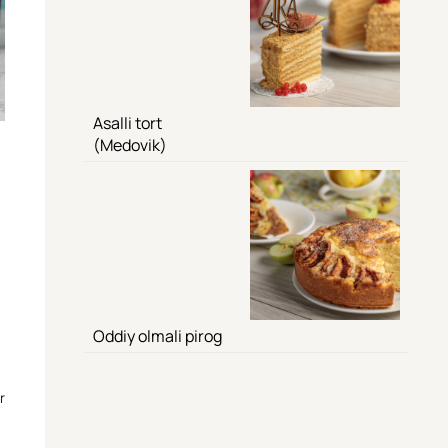
Asalli tort
(Medovik)
Oddiy olmali pirog
r