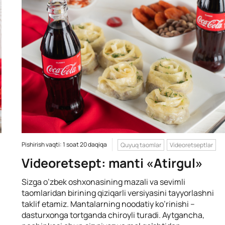
Pishirish vaqti: 1 soat 20 daqiqa
Quyuq taomlar
Videoretseptlar
Videoretsept: manti «Atirgul»
Sizga o’zbek oshxonasining mazali va sevimli
taomlaridan birining qiziqarli versiyasini tayyorlashni
taklif etamiz. Mantalarning noodatiy ko’rinishi –
dasturxonga tortganda chiroyli turadi. Aytgancha,