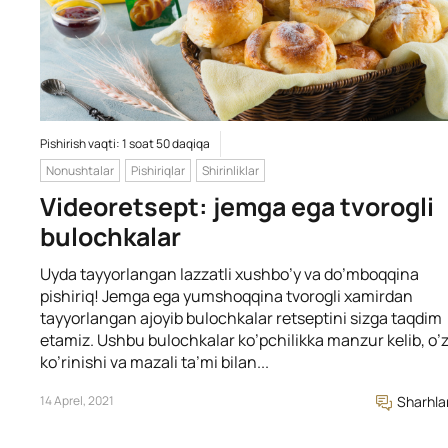
Pishirish vaqti: 1 soat 50 daqiqa
Nonushtalar
Pishiriqlar
Shirinliklar
Videoretsept: jemga ega tvorogli
bulochkalar
Uyda tayyorlangan lazzatli xushbo’y va do’mboqqina
pishiriq! Jemga ega yumshoqqina tvorogli xamirdan
tayyorlangan ajoyib bulochkalar retseptini sizga taqdim
etamiz. Ushbu bulochkalar ko’pchilikka manzur kelib, o’
ko’rinishi va mazali ta’mi bilan...
14 Aprel, 2021
Sharhla