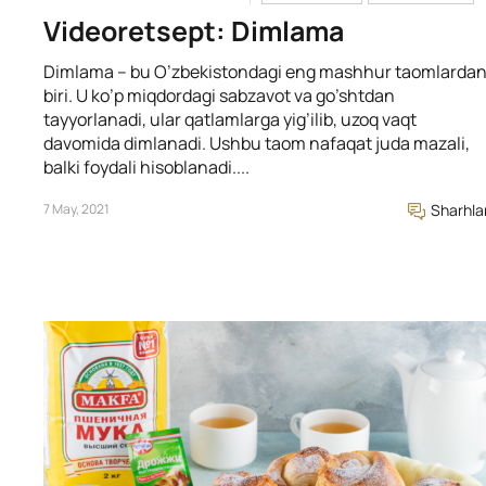
Videoretsept: Dimlama
Dimlama – bu O’zbekistondagi eng mashhur taomlarda
biri. U ko’p miqdordagi sabzavot va go’shtdan
tayyorlanadi, ular qatlamlarga yig’ilib, uzoq vaqt
davomida dimlanadi. Ushbu taom nafaqat juda mazali,
balki foydali hisoblanadi....
7 May, 2021
Sharhla