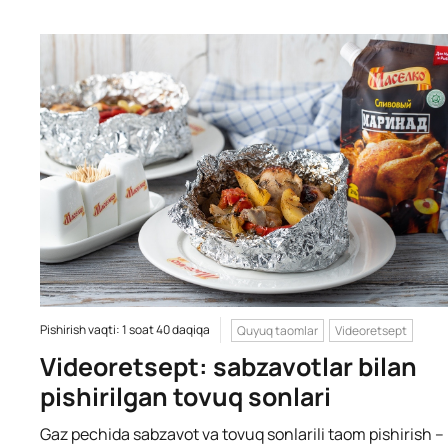
Pishirish vaqti: 1 soat 40 daqiqa
Quyuq taomlar
Videoretsept
Videoretsept: sabzavotlar bilan
pishirilgan tovuq sonlari
Gaz pechida sabzavot va tovuq sonlarili taom pishirish –