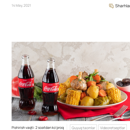
14 May, 2021
Sharhla
Pishirish vaqti: 2 soatdan ko'proq
Quyuq taomlar
Videoretseptlar