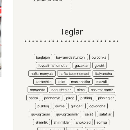
Teglar
baqlajon
bayram dasturxoni
bulochka
foydali ma'lumotlar
gazaklar
go'sht
hafta menyusi
hafta taomnomasi
italyancha
kartoshka
keks
maslahatlar
mazali
nonushta
nonushtalar
olma
oshirma xamir
pasta
pechenye
pirog
pishiriq
pishiriqlar
pishloq
qiyma
qiziqarli
qovoqcha
quyuq taom
quyuq taomlar
salat
salatlar
shirinlik
shirinliklar
shokolad
somsa