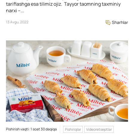
tariflashga esa tilimiz ojiz. Tayyor taomning taxminiy
narxi –...
13 Avgu, 2022
Sharhlar
Pishirish vaqti: 1 soat 30 daqiqa
Pishiriqlar
Videoretseptlar