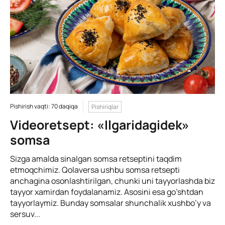
Pishirish vaqti: 70 daqiqa
Pishiriqlar
Videoretsept: «Ilgaridagidek»
somsa
Sizga amalda sinalgan somsa retseptini taqdim
etmoqchimiz. Qolaversa ushbu somsa retsepti
anchagina osonlashtirilgan, chunki uni tayyorlashda biz
tayyor xamirdan foydalanamiz. Asosini esa go’shtdan
tayyorlaymiz. Bunday somsalar shunchalik xushbo’y va
sersuv...