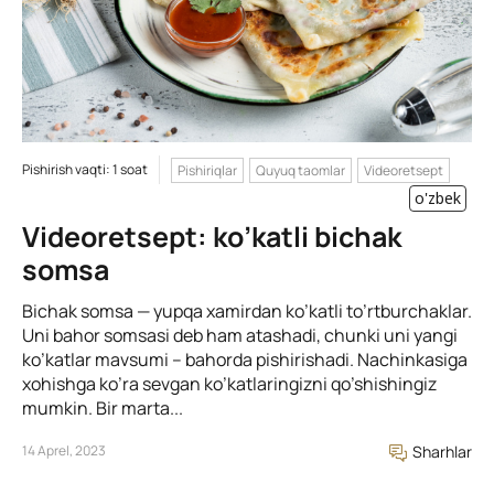
Pishirish vaqti: 1 soat
Pishiriqlar
Quyuq taomlar
Videoretsept
o'zbek
Videoretsept: ko’katli bichak
somsa
Bichak somsa — yupqa xamirdan ko’katli to’rtburchaklar.
Uni bahor somsasi deb ham atashadi, chunki uni yangi
ko’katlar mavsumi – bahorda pishirishadi. Nachinkasiga
xohishga ko’ra sevgan ko’katlaringizni qo’shishingiz
mumkin. Bir marta...
14 Aprel, 2023
Sharhlar