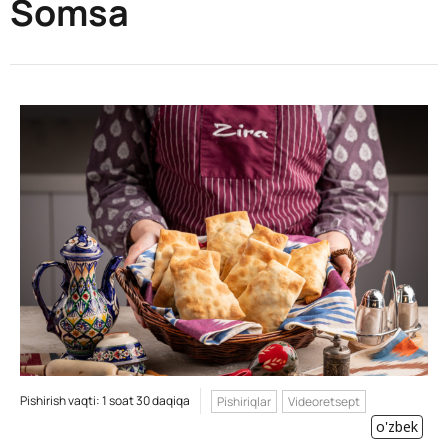
Somsa
Pishirish vaqti: 1 soat 30 daqiqa
Pishiriqlar
Videoretsept
o'zbek