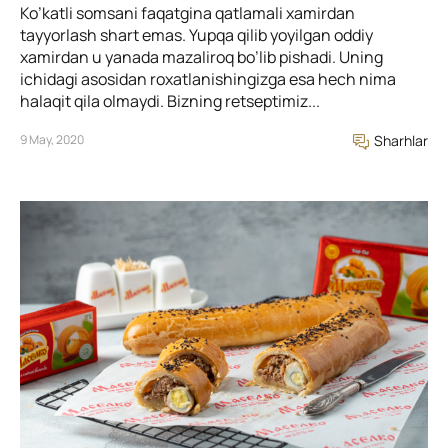
Ko’katli somsani faqatgina qatlamali xamirdan
tayyorlash shart emas. Yupqa qilib yoyilgan oddiy
xamirdan u yanada mazaliroq bo’lib pishadi. Uning
ichidagi asosidan roxatlanishingizga esa hech nima
halaqit qila olmaydi. Bizning retseptimiz...
9 May, 2020
Sharhlar