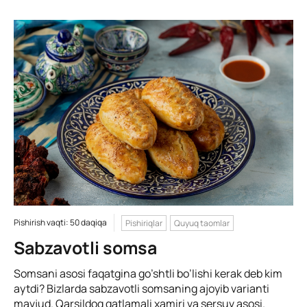
Pishirish vaqti: 50 daqiqa
Pishiriqlar
Quyuq taomlar
Sabzavotli somsa
Somsani asosi faqatgina go’shtli bo’lishi kerak deb kim
aytdi? Bizlarda sabzavotli somsaning ajoyib varianti
mavjud. Qarsildoq qatlamali xamiri va sersuv asosi.