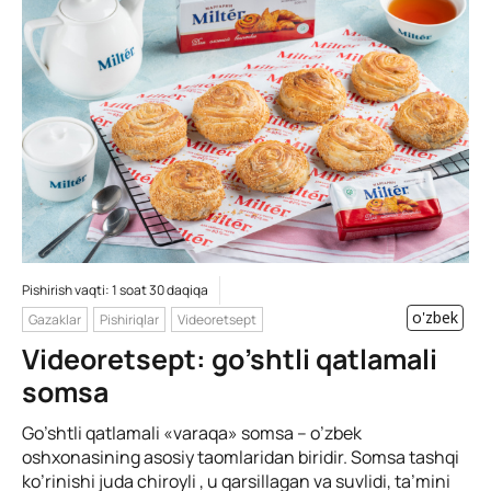
Pishirish vaqti: 1 soat 30 daqiqa
o'zbek
Gazaklar
Pishiriqlar
Videoretsept
Videoretsept: go’shtli qatlamali
somsa
Go’shtli qatlamali «varaqa» somsa – o’zbek
oshxonasining asosiy taomlaridan biridir. Somsa tashqi
ko’rinishi juda chiroyli , u qarsillagan va suvlidi, ta’mini