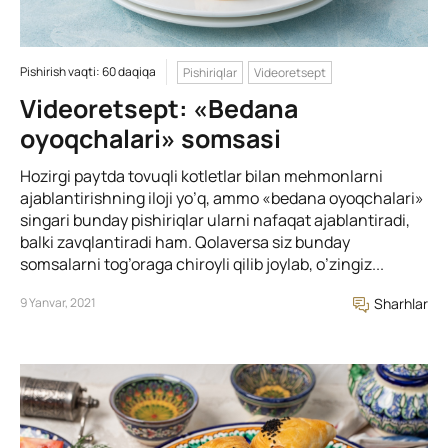
Pishirish vaqti: 60 daqiqa
Pishiriqlar
Videoretsept
Videoretsept: «Bedana
oyoqchalari» somsasi
Hozirgi paytda tovuqli kotletlar bilan mehmonlarni
ajablantirishning iloji yo’q, ammo «bedana oyoqchalari»
singari bunday pishiriqlar ularni nafaqat ajablantiradi,
balki zavqlantiradi ham. Qolaversa siz bunday
somsalarni tog’oraga chiroyli qilib joylab, o’zingiz...
9 Yanvar, 2021
Sharhlar