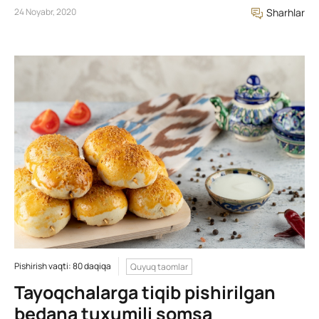
24 Noyabr, 2020
Sharhlar
Pishirish vaqti: 80 daqiqa
Quyuq taomlar
Tayoqchalarga tiqib pishirilgan
bedana tuxumili somsa