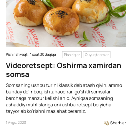
Pishirish vaqti: 1 soat 30 daqiqa
Pishiriqlar
Quyuq taomlar
Videoretsept: Oshirma xamirdan
somsa
Somsaning ushbu turini klassik deb atash qiyin, ammo
bunday do’mboq, ishtahaochar, go’shtli somsalar
barchaga manzur kelishi aniq. Ayniqsa somsaning
ashaddiy muhlislariga uni ushbu retsept bo’yicha
tayyorlab ko’rishni maslahat beramiz.
1 Avgu, 2020
Sharhlar