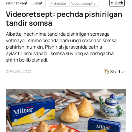
o'zbek
Pishirish vaqti: 1,5 soat
Pishiriqlar
Videoretseptlar
Videoretsept: pechda pishirilgan
tandir somsa
Albatta, hech nima tandirda pishirilgan somsaga
yetmaydi. Ammo pechda ham unga o’xshash somsa
pishirish mumkin. Pishirish jarayonida patnis
aylantirilishi sababli, somsa suvliroq va boshqacha
shirin bo’lib pishadi.
21 Noyabr, 2022
Sharhlar