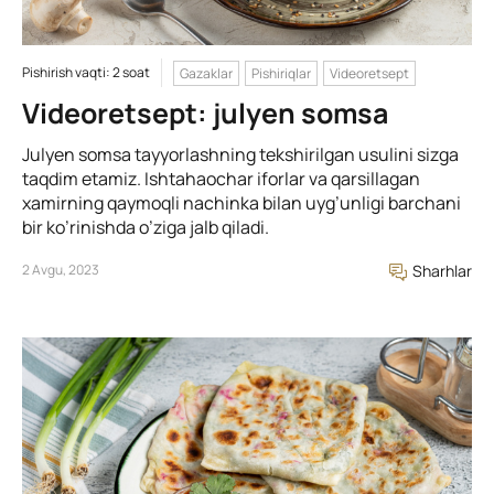
Pishirish vaqti: 2 soat
Gazaklar
Pishiriqlar
Videoretsept
Videoretsept: julyen somsa
Julyen somsa tayyorlashning tekshirilgan usulini sizga
taqdim etamiz. Ishtahaochar iforlar va qarsillagan
xamirning qaymoqli nachinka bilan uyg’unligi barchani
bir ko’rinishda o’ziga jalb qiladi.
2 Avgu, 2023
Sharhlar