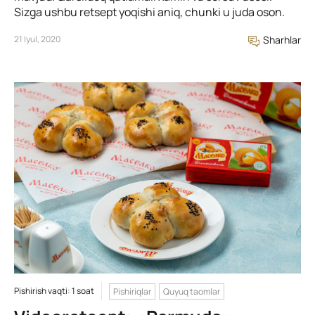
Sizga ushbu retsept yoqishi aniq, chunki u juda oson.
21 Iyul, 2020
Sharhlar
Pishirish vaqti: 1 soat
Pishiriqlar
Quyuq taomlar