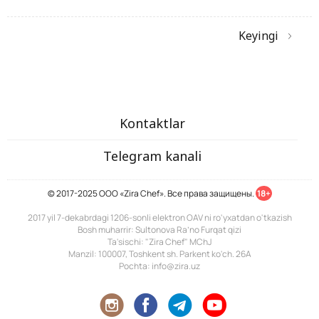
Keyingi
Kontaktlar
Telegram kanali
© 2017-2025 ООО «Zira Chef». Все права защищены.
18+
2017 yil 7-dekabrdagi 1206-sonli elektron OAV ni ro'yxatdan o'tkazish
Bosh muharrir: Sultonova Ra’no Furqat qizi
Ta'sischi: "Zira Chef" MChJ
Manzil: 100007, Toshkent sh. Parkent ko'ch. 26A
Pochta: info@zira.uz