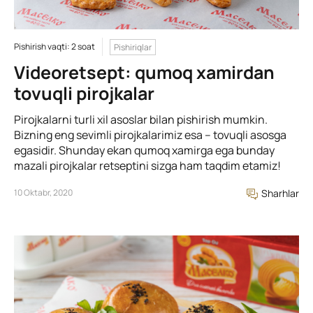
Pishirish vaqti: 2 soat
Pishiriqlar
Videoretsept: qumoq xamirdan
tovuqli pirojkalar
Pirojkalarni turli xil asoslar bilan pishirish mumkin.
Bizning eng sevimli pirojkalarimiz esa – tovuqli asosga
egasidir. Shunday ekan qumoq xamirga ega bunday
mazali pirojkalar retseptini sizga ham taqdim etamiz!
10 Oktabr, 2020
Sharhlar