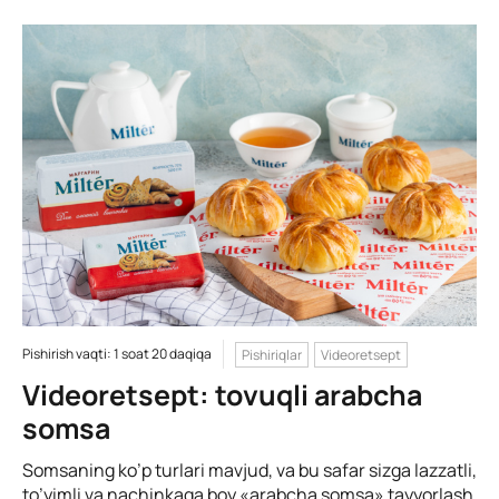
Pishirish vaqti: 1 soat 20 daqiqa
Pishiriqlar
Videoretsept
Videoretsept: tovuqli arabcha
somsa
Somsaning ko’p turlari mavjud, va bu safar sizga lazzatli,
to’yimli va nachinkaga boy «arabcha somsa» tayyorlash