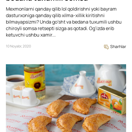
Mexmonlarni qanday qilib lol qoldirishni yoki bayram
dasturxoniga qanday qilib xilma-xillik kiritishni
bilmayapsizmi? Unda go’sht va bedana tuxumili ushbu
chiroyli somsa retsepti sizga as qotadi. Og’izda erib
ketuvchi ushbu xamir...
10 Noyabr, 2020
Sharhlar