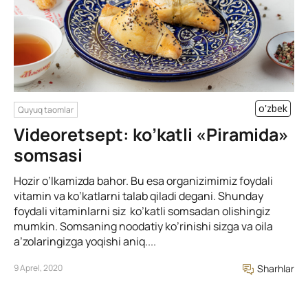
o'zbek
Quyuq taomlar
Videoretsept: ko’katli «Piramida»
somsasi
Hozir o’lkamizda bahor. Bu esa organizimimiz foydali
vitamin va ko’katlarni talab qiladi degani. Shunday
foydali vitaminlarni siz ko’katli somsadan olishingiz
mumkin. Somsaning noodatiy ko’rinishi sizga va oila
a’zolaringizga yoqishi aniq....
9 Aprel, 2020
Sharhlar