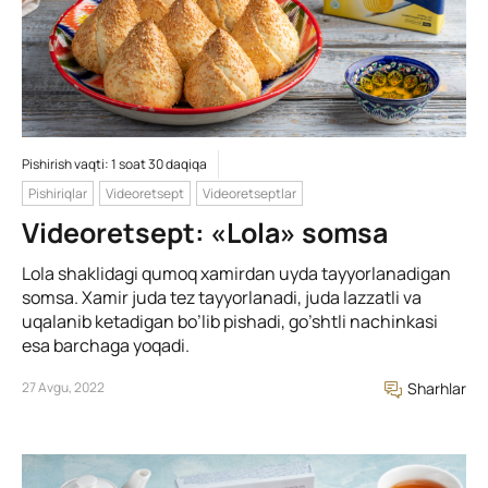
Pishirish vaqti: 1 soat 30 daqiqa
Pishiriqlar
Videoretsept
Videoretseptlar
Videoretsept: «Lola» somsa
Lola shaklidagi qumoq xamirdan uyda tayyorlanadigan
somsa. Xamir juda tez tayyorlanadi, juda lazzatli va
uqalanib ketadigan bo’lib pishadi, go’shtli nachinkasi
esa barchaga yoqadi.
27 Avgu, 2022
Sharhlar