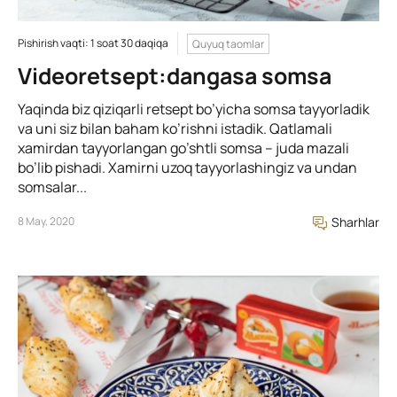
Pishirish vaqti: 1 soat 30 daqiqa
Quyuq taomlar
Videoretsept:dangasa somsa
Yaqinda biz qiziqarli retsept bo’yicha somsa tayyorladik
va uni siz bilan baham ko’rishni istadik. Qatlamali
xamirdan tayyorlangan go’shtli somsa – juda mazali
bo’lib pishadi. Xamirni uzoq tayyorlashingiz va undan
somsalar...
8 May, 2020
Sharhlar