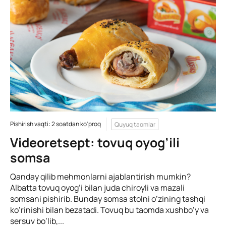
Pishirish vaqti: 2 soatdan ko'proq
Quyuq taomlar
Videoretsept: tovuq oyog’ili
somsa
Qanday qilib mehmonlarni ajablantirish mumkin?
Albatta tovuq oyog’i bilan juda chiroyli va mazali
somsani pishirib. Bunday somsa stolni o’zining tashqi
ko’rinishi bilan bezatadi. Tovuq bu taomda xushbo’y va
sersuv bo’lib,...