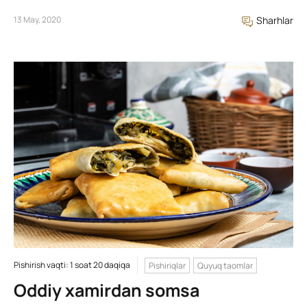
13 May, 2020
Sharhlar
Pishirish vaqti: 1 soat 20 daqiqa
Pishiriqlar
Quyuq taomlar
Oddiy xamirdan somsa