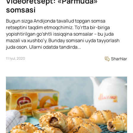
Videoretsept: «Parmuda»
somsasi
Bugun sizga Andijonda tavallud topgan somsa
retseptini taqdim etmoqchimiz. To’rtta bir-biriga
yopishtirilgan go’shtli issiqqina somsalar – bu juda
mazali va xushbo’y. Bunday somsani uyda tayyorlash
juda oson. Ularni odatda tandirda...
11 Iyul, 2020
Sharhlar