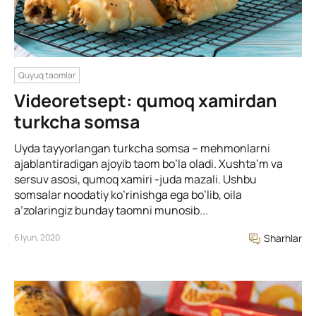
Quyuq taomlar
Videoretsept: qumoq xamirdan
turkcha somsa
Uyda tayyorlangan turkcha somsa – mehmonlarni
ajablantiradigan ajoyib taom bo’la oladi. Xushta’m va
sersuv asosi, qumoq xamiri -juda mazali. Ushbu
somsalar noodatiy ko’rinishga ega bo’lib, oila
a’zolaringiz bunday taomni munosib...
6 Iyun, 2020
Sharhlar