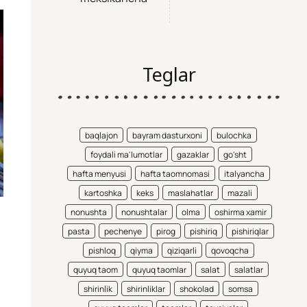
Teglar
baqlajon
bayram dasturxoni
bulochka
foydali ma'lumotlar
gazaklar
go'sht
hafta menyusi
hafta taomnomasi
italyancha
kartoshka
keks
maslahatlar
mazali
nonushta
nonushtalar
olma
oshirma xamir
pasta
pechenye
pirog
pishiriq
pishiriqlar
pishloq
qiyma
qiziqarli
qovoqcha
quyuq taom
quyuq taomlar
salat
salatlar
shirinlik
shirinliklar
shokolad
somsa