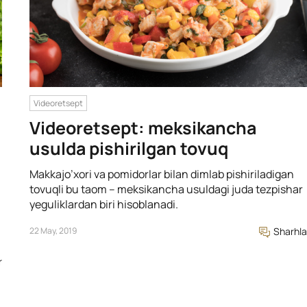
Videoretsept
Videoretsept: meksikancha
usulda pishirilgan tovuq
Makkajo’xori va pomidorlar bilan dimlab pishiriladigan
tovuqli bu taom – meksikancha usuldagi juda tezpishar
yeguliklardan biri hisoblanadi.
22 May, 2019
Sharhla
r