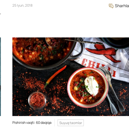
25 Iyun, 2018
Sharhla
r
Pishirish vaqti: 60 daqiqa
Suyuq taomlar