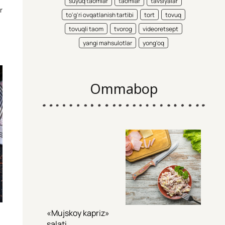
suyuq taomlar
taomlar
tavsiyalar
r
to'g'ri ovqatlanish tartibi
tort
tovuq
tovuqli taom
tvorog
videoretsept
yangi mahsulotlar
yong'oq
Ommabop
«Mujskoy kapriz»
salati