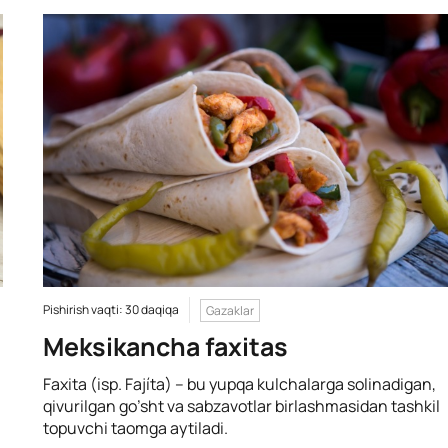
Pishirish vaqti: 30 daqiqa
Gazaklar
Meksikancha faxitas
Faxita (isp. Fajíta) – bu yupqa kulchalarga solinadigan,
qivurilgan go’sht va sabzavotlar birlashmasidan tashkil
topuvchi taomga aytiladi.