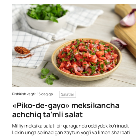
Pishirish vaqti: 15 daqiqa
Salatlar
«Piko-de-gayo» meksikancha
achchiq ta’mli salat
Milliy meksika salati bir qaraganda oddiydek ko’rinadi.
Lekin unga solinadigan zaytun yog’i va limon sharbati