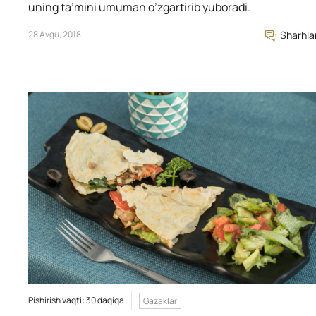
uning ta’mini umuman o’zgartirib yuboradi.
28 Avgu, 2018
Sharhla
Pishirish vaqti: 30 daqiqa
Gazaklar