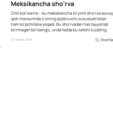
Meksikancha sho’rva
Chili kon karne – bu meksikancha to’yimli sho’rva sovuq
qish mavsumida o’zining qizdiruvchi xususiyati bilan
ham ko’pchilikka yoqadi. Bu sho’rvadan hali tayyorlab
ko’rmagan bo’lsangiz, unda tezda bu xatoni tuzating.
25 Yanvar, 2018
Sharhla
r