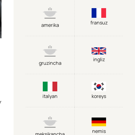
fransuz
amerika
ingliz
gruzincha
italyan
koreys
r
nemis
meksikancha