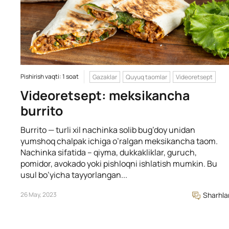
Pishirish vaqti: 1 soat
Gazaklar
Quyuq taomlar
Videoretsept
Videoretsept: meksikancha
burrito
Burrito — turli xil nachinka solib bug’doy unidan
yumshoq chalpak ichiga o’ralgan meksikancha taom.
Nachinka sifatida – qiyma, dukkakliklar, guruch,
pomidor, avokado yoki pishloqni ishlatish mumkin. Bu
usul bo’yicha tayyorlangan...
26 May, 2023
Sharhla