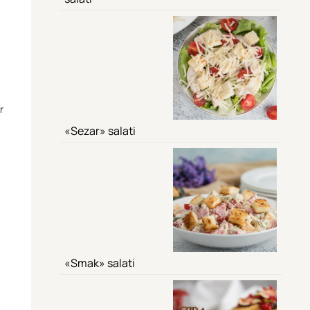
r
«Sezar» salati
«Smak» salati