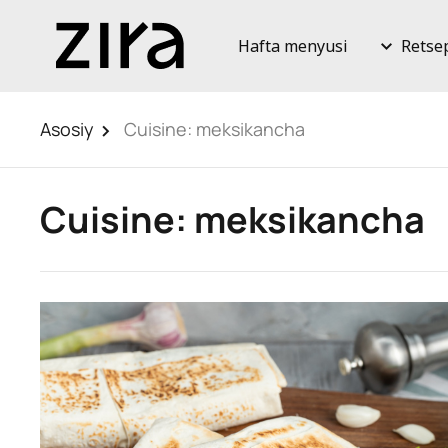
Hafta menyusi
Retse
Asosiy
Cuisine:
meksikancha
Cuisine:
meksikancha