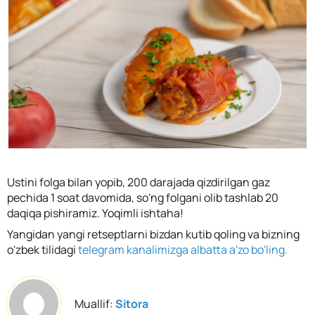
Ustini folga bilan yopib, 200 darajada qizdirilgan gaz
pechida 1 soat davomida, so'ng folgani olib tashlab 20
daqiqa pishiramiz. Yoqimli ishtaha!
Yangidan yangi retseptlarni bizdan kutib qoling va bizning
o'zbek tilidagi
telegram kanalimizga albatta a'zo bo'ling.
Muallif:
Sitora