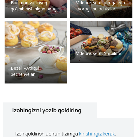
Baqlajon va tovuq
Videoretsept: jemga ega
qo’shib pishirilgan pirog
tvorogli bulochkalar
Videoretsept: Shilpildoq
Bezeli «Atirgul»
pechenyelari
Izohingizni yozib qoldiring
Izoh qoldirish uchun tizimga
kirishingiz kerak
.