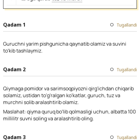
Qadam 1
Tugallandi
Guruchni yarim pishgunicha qaynatib olamiz va suvini
to'kib tashlaymiz.
Qadam 2
Tugallandi
Qiymaga pomidor va sarimsoqpiyozni qirg'ichdan chiqarib
solamiz, ustidan to'g'ralgan ko'katlar, guruch, tuz va
murchni solib aralashtirib olamiz.
Maslahat: qiyma quruq bo'lib qolmasligi uchun, albatta 100
millilitr suvni soling va aralashtirib oling.
Qadam 3
Tugallandi