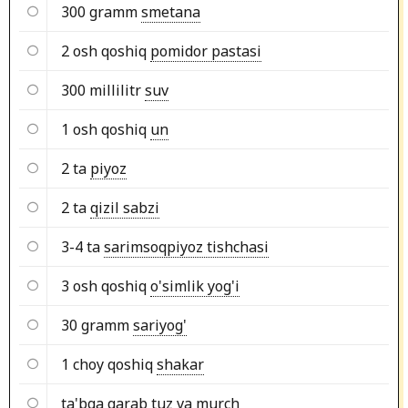
300 gramm
smetana
2 osh qoshiq
pomidor pastasi
300 millilitr
suv
1 osh qoshiq
un
2 ta
piyoz
2 ta
qizil sabzi
3-4 ta
sarimsoqpiyoz tishchasi
3 osh qoshiq
o'simlik yog'i
30 gramm
sariyog'
1 choy qoshiq
shakar
ta'bga qarab
tuz va murch