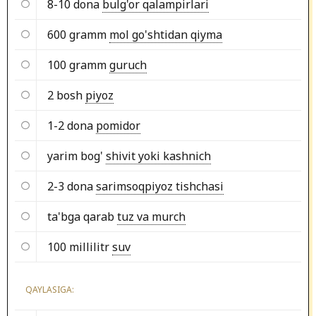
8-10 dona
bulg'or qalampirlari
600 gramm
mol go'shtidan qiyma
100 gramm
guruch
2 bosh
piyoz
1-2 dona
pomidor
yarim bog'
shivit yoki kashnich
2-3 dona
sarimsoqpiyoz tishchasi
ta'bga qarab
tuz va murch
100 millilitr
suv
QAYLASIGA: