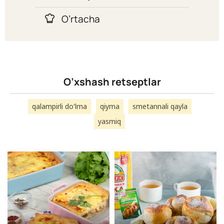
O’rtacha
O’xshash retseptlar
qalampirli do'lma
qiyma
smetannali qayla
yasmiq