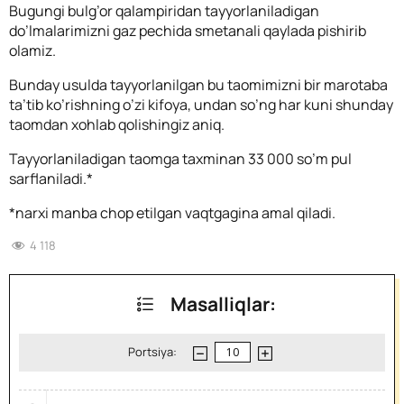
Bugungi bulg’or qalampiridan tayyorlaniladigan
do’lmalarimizni gaz pechida smetanali qaylada pishirib
olamiz.
Bunday usulda tayyorlanilgan bu taomimizni bir marotaba
ta’tib ko’rishning o’zi kifoya, undan so’ng har kuni shunday
taomdan xohlab qolishingiz aniq.
Tayyorlaniladigan taomga taxminan 33 000 so’m pul
sarflaniladi.*
*narxi manba chop etilgan vaqtgagina amal qiladi.
4 118
Masalliqlar:
Portsiya: