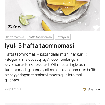
Hafta menyusi
hafta taomnomasi
Tavsiyalar
Iyul: 5 hafta taomnomasi
Hafta taomnomasi – pazandalarimizni har kunlik
«Bugun nima ovqat qilay?» deb nomlangan
savolnomadan xalos qiladi. Oila a’zolaringiz esa
taomnomadagi bunday xilma-xillikdan mamnun bo’lib,
siz tayyorlagan taomlarni mazza qilib iste’mol
qilishadi....
25 Iyul, 2020
Sharhlar