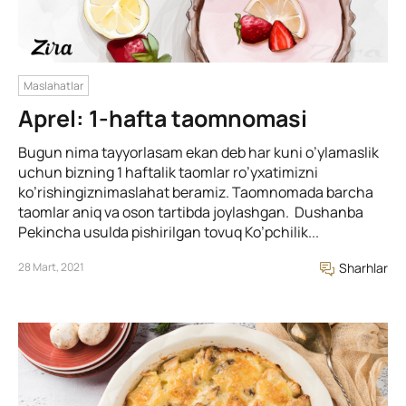
Maslahatlar
Aprel: 1-hafta taomnomasi
Bugun nima tayyorlasam ekan deb har kuni o’ylamaslik
uchun bizning 1 haftalik taomlar ro’yxatimizni
ko’rishingiznimaslahat beramiz. Taomnomada barcha
taomlar aniq va oson tartibda joylashgan. Dushanba
Pekincha usulda pishirilgan tovuq Ko’pchilik...
28 Mart, 2021
Sharhlar