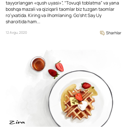
tayyorlangan «qush uyasi»”, “Tovuqli toblatma” va yana
boshqa mazali va qiziqarli taomlar biz tuzgan taomlar
ro’yxatida. Kiring va ilhomlaning. Go’sht Say Uy
sharoitida ham...
12 Avgu, 2020
Sharhlar