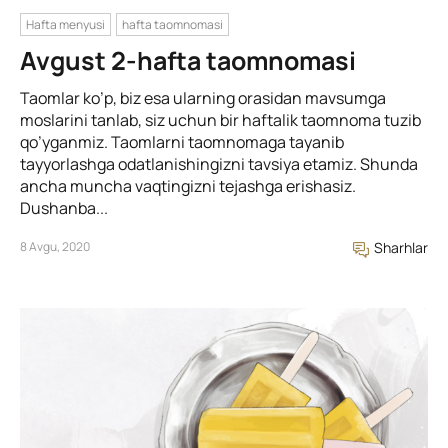
Hafta menyusi
hafta taomnomasi
Avgust 2-hafta taomnomasi
Taomlar ko’p, biz esa ularning orasidan mavsumga
moslarini tanlab, siz uchun bir haftalik taomnoma tuzib
qo’yganmiz. Taomlarni taomnomaga tayanib
tayyorlashga odatlanishingizni tavsiya etamiz. Shunda
ancha muncha vaqtingizni tejashga erishasiz.
Dushanba...
8 Avgu, 2020
Sharhlar