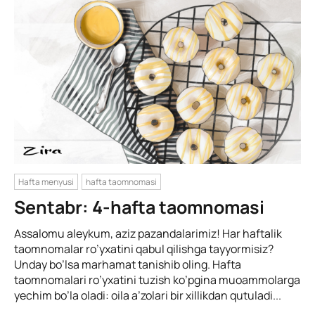
Hafta menyusi
hafta taomnomasi
Sentabr: 4-hafta taomnomasi
Assalomu aleykum, aziz pazandalarimiz! Har haftalik
taomnomalar ro’yxatini qabul qilishga tayyormisiz?
Unday bo’lsa marhamat tanishib oling. Hafta
taomnomalari ro’yxatini tuzish ko’pgina muoammolarga
yechim bo’la oladi: oila a’zolari bir xillikdan qutuladi...