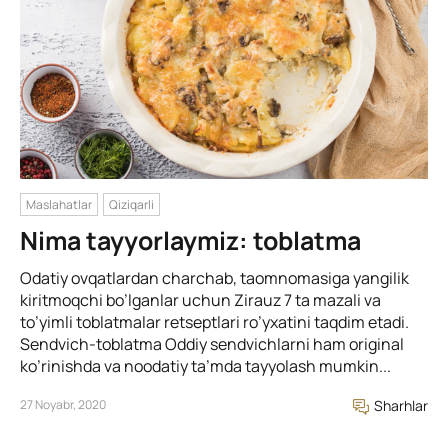
Maslahatlar
Qiziqarli
Nima tayyorlaymiz: toblatma
Odatiy ovqatlardan charchab, taomnomasiga yangilik
kiritmoqchi bo’lganlar uchun Zirauz 7 ta mazali va
to’yimli toblatmalar retseptlari ro’yxatini taqdim etadi.
Sendvich-toblatma Oddiy sendvichlarni ham original
ko’rinishda va noodatiy ta’mda tayyolash mumkin...
27 Noyabr, 2020
Sharhlar