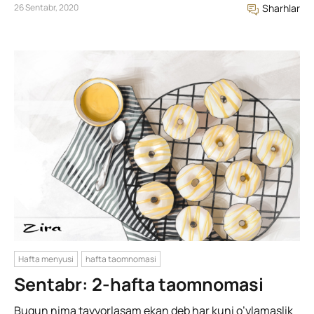
26 Sentabr, 2020
Sharhlar
Hafta menyusi
hafta taomnomasi
Sentabr: 2-hafta taomnomasi
Bugun nima tayyorlasam ekan deb har kuni o’ylamaslik