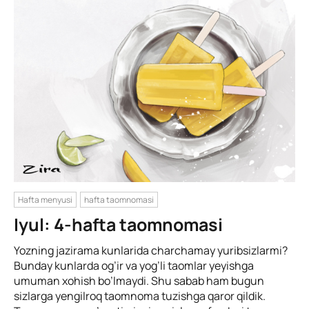
Hafta menyusi
hafta taomnomasi
Iyul: 4-hafta taomnomasi
Yozning jazirama kunlarida charchamay yuribsizlarmi?
Bunday kunlarda og’ir va yog’li taomlar yeyishga
umuman xohish bo’lmaydi. Shu sabab ham bugun
sizlarga yengilroq taomnoma tuzishga qaror qildik.