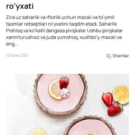
ro’yxati
Zira uz saharlik va iftorlik uchun mazali va to’yimli
taomlar retseptlari ro’yxatini taqdim etadi. Saharlik
Pishloq va ko’katli dangasa pirojkalar Ushbu pirojkalar
xamirturushsiz va juda yumshoq, xushbo’y, mazali va
eng...
13 Aprel, 2021
Sharhlar