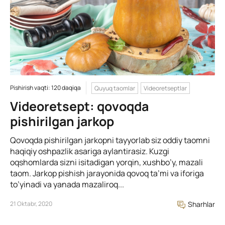
Pishirish vaqti: 120 daqiqa
Quyuq taomlar
Videoretseptlar
Videoretsept: qovoqda
pishirilgan jarkop
Qovoqda pishirilgan jarkopni tayyorlab siz oddiy taomni
haqiqiy oshpazlik asariga aylantirasiz. Kuzgi
oqshomlarda sizni isitadigan yorqin, xushbo’y, mazali
taom. Jarkop pishish jarayonida qovoq ta’mi va iforiga
to’yinadi va yanada mazaliroq...
21 Oktabr, 2020
Sharhlar