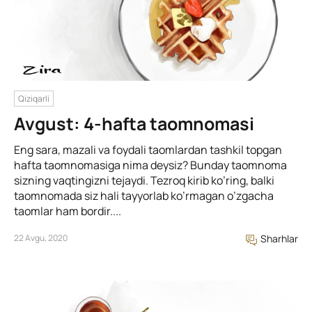
Qiziqarli
Avgust: 4-hafta taomnomasi
Eng sara, mazali va foydali taomlardan tashkil topgan
hafta taomnomasiga nima deysiz? Bunday taomnoma
sizning vaqtingizni tejaydi. Tezroq kirib ko’ring, balki
taomnomada siz hali tayyorlab ko’rmagan o’zgacha
taomlar ham bordir....
22 Avgu, 2020
Sharhlar