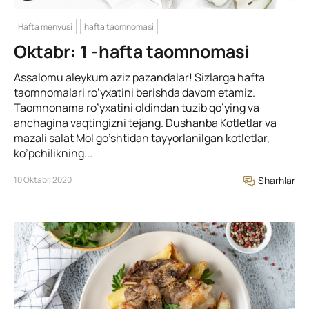
Hafta menyusi
hafta taomnomasi
Oktabr: 1 -hafta taomnomasi
Assalomu aleykum aziz pazandalar! Sizlarga hafta
taomnomalari ro’yxatini berishda davom etamiz.
Taomnonama ro’yxatini oldindan tuzib qo’ying va
anchagina vaqtingizni tejang. Dushanba Kotletlar va
mazali salat Mol go’shtidan tayyorlanilgan kotletlar,
ko’pchilikning...
10 Oktabr, 2020
Sharhlar