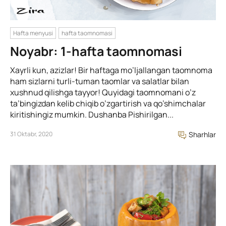
Hafta menyusi
hafta taomnomasi
Noyabr: 1-hafta taomnomasi
Xayrli kun, azizlar! Bir haftaga mo’ljallangan taomnoma
ham sizlarni turli-tuman taomlar va salatlar bilan
xushnud qilishga tayyor! Quyidagi taomnomani o’z
ta’bingizdan kelib chiqib o’zgartirish va qo’shimchalar
kiritishingiz mumkin. Dushanba Pishirilgan...
31 Oktabr, 2020
Sharhlar