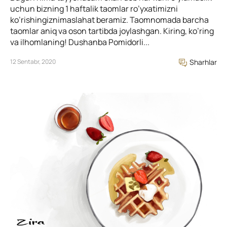
uchun bizning 1 haftalik taomlar ro’yxatimizni
ko’rishingiznimaslahat beramiz. Taomnomada barcha
taomlar aniq va oson tartibda joylashgan. Kiring, ko’ring
va ilhomlaning! Dushanba Pomidorli...
12 Sentabr, 2020
Sharhlar