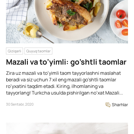
Qiziqarli
Quyuq taomlar
Mazali va to’yimli: go’shtli taomlar
Zira uz mazali va to’yimli taom tayyorlashni maslahat
beradi va siz uchun 7 xil eng mazali go’shtli taomlar
ro’yxatini taqdim etadi. Kiring, ilhomlaning va
tayyorlang! Turkcha usulda pishirilgan no’xat Mazali...
30 Sentabr, 2020
Sharhlar