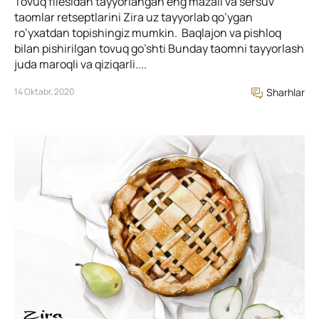
Tovuq filesidan tayyorlangan eng mazali va sersuv
taomlar retseptlarini Zira uz tayyorlab qo’ygan
ro’yxatdan topishingiz mumkin. Baqlajon va pishloq
bilan pishirilgan tovuq go’shti Bunday taomni tayyorlash
juda maroqli va qiziqarli....
14 Oktabr, 2020
Sharhlar