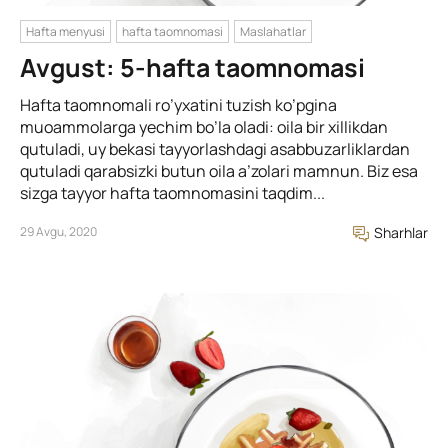
Hafta menyusi
hafta taomnomasi
Maslahatlar
Avgust: 5-hafta taomnomasi
Hafta taomnomali ro’yxatini tuzish ko’pgina
muoammolarga yechim bo’la oladi: oila bir xillikdan
qutuladi, uy bekasi tayyorlashdagi asabbuzarliklardan
qutuladi qarabsizki butun oila a’zolari mamnun. Biz esa
sizga tayyor hafta taomnomasini taqdim...
29 Avgu, 2020
Sharhlar