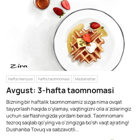
Hafta menyusi
hafta taomnomasi
Maslahatlar
Avgust: 3-hafta taomnomasi
Bizning bir haftalik taomnomamiz sizga nima ovqat
tayyorlash haqida o’ylamay, vaqtingizni oila a’zolaringiz
uchun sarflashingizda yordam beradi. Taomnomani
tezroq saqlab qo’ying va o’zingizga bo’sh vaqt ajrating!
Dushanba Tovuq va sabzavotli...