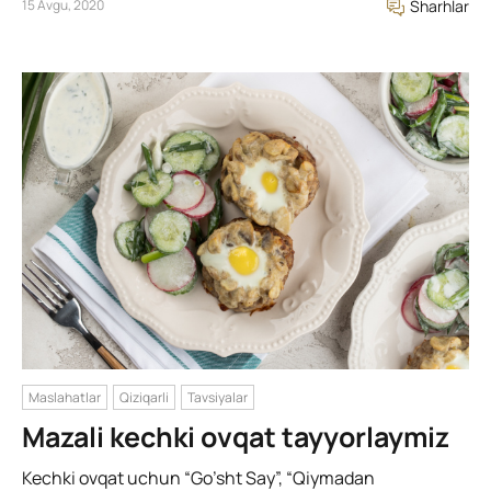
15 Avgu, 2020
Sharhlar
Maslahatlar
Qiziqarli
Tavsiyalar
Mazali kechki ovqat tayyorlaymiz
Kechki ovqat uchun “Go’sht Say”, “Qiymadan