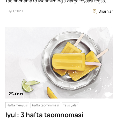
Taomnonama ro’yxatimizning sizlarga foydasi tegsa,...
18 Iyul, 2020
Sharhlar
Hafta menyusi
hafta taomnomasi
Tavsiyalar
Iyul: 3 hafta taomnomasi