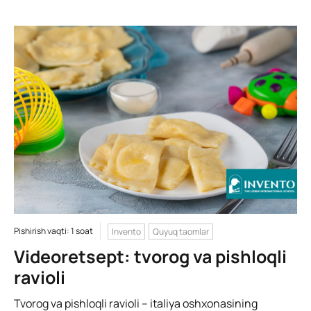
Pishirish vaqti: 1 soat
Invento
Quyuq taomlar
Videoretsept: tvorog va pishloqli
ravioli
Tvorog va pishloqli ravioli – italiya oshxonasining