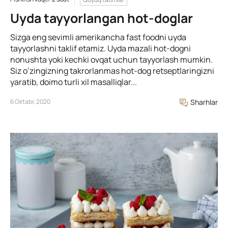
Uyda tayyorlangan hot-doglar
Sizga eng sevimli amerikancha fast foodni uyda
tayyorlashni taklif etamiz. Uyda mazali hot-dogni
nonushta yoki kechki ovqat uchun tayyorlash mumkin.
Siz o’zingizning takrorlanmas hot-dog retseptlaringizni
yaratib, doimo turli xil masalliqlar...
6 Oktabr, 2020
Sharhlar