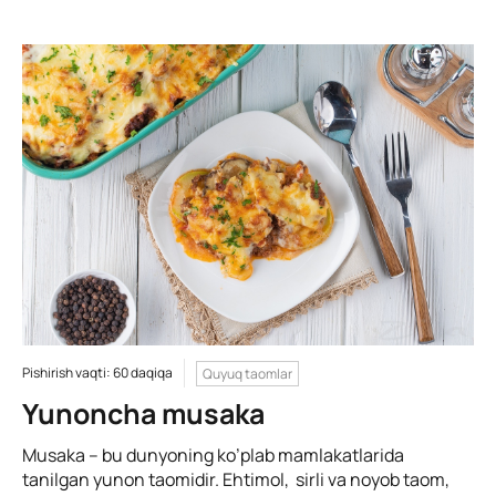
Pishirish vaqti: 60 daqiqa
Quyuq taomlar
Yunoncha musaka
Musaka – bu dunyoning ko’plab mamlakatlarida
tanilgan yunon taomidir. Ehtimol, sirli va noyob taom,