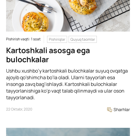
Pishirish vaqti: 1 soat
Pishiriqlar
Quyuq taomlar
Kartoshkali asosga ega
bulochkalar
Ushbu xushbo’y kartoshkali bulochkalar suyuq ovqatga
ajoyib qo’shimcha bo’la oladi. Ularni tayyorlah esa
insonga zavq bag’ishlaydi. Kartoshkali bulochkalar
tayyorlanishiga ko’p vaqt talab qilinmaydi va ular oson
tayyorlanadi.
22 Oktabr, 2020
Sharhlar