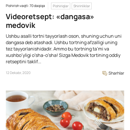
Pishirish vaqti: 70 daqiqa
Pishiriqlar
Shirinliklar
Videoretsept: «dangasa»
medovik
Ushbu asalli tortni tayyorlash oson, shuning uchun uni
dangasa deb atashadi. Ushbu tortning afzalligi uning
tez tayyorlanishidadir. Ammo bu tortning ta’mi va
xushbo’yligi o’sha-o’sha! Sizga Medovik tortining oddiy
retseptini taklif...
12 Dekabr, 2020
Sharhlar