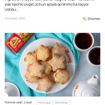
yoki kechki ovqat uchun ajoyib qo’shimcha tayyor.
Ushbu...
20 Noyabr, 2020
Sharhlar
Pishirish vaqti: 2 soat
Pishiriqlar
Shirinliklar