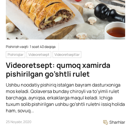
Pishirish vaqti: 1 soat 40 daqiqa
Pishiriqlar
Videoretsept
Videoretseptlar
Videoretsept: qumoq xamirda
pishirilgan go’shtli rulet
Ushbu noodatiy pishiriq istalgan bayram dasturxoniga
mos keladi. Qolaversa bunday chiroyli va to’yimli rulet
barchaga, ayniqsa, erkaklarga maqul keladi. Ichiga
tuxum solib pishirilgan ushbu go’shtli ruletni issiq holida
ham, sovuq...
25 Noyabr, 2020
Sharhlar