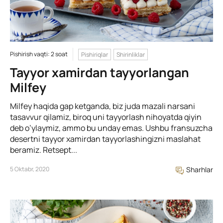
Pishirish vaqti: 2 soat
Pishiriqlar
Shirinliklar
Tayyor xamirdan tayyorlangan
Milfey
Milfey haqida gap ketganda, biz juda mazali narsani
tasavvur qilamiz, biroq uni tayyorlash nihoyatda qiyin
deb o’ylaymiz, ammo bu unday emas. Ushbu fransuzcha
desertni tayyor xamirdan tayyorlashingizni maslahat
beramiz. Retsept...
5 Oktabr, 2020
Sharhlar