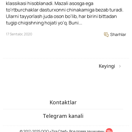
klassikasi hisoblanadi. Mazali asosga ega
to’rtburchaklar dasturxonni chinakamiga bezab turadi.
Ularni tayyorlash juda oson bo’lib, har birini bittadan
tugip chiqishning hojati yo’q. Buni...
17 Sentabr, 2020
Sharhlar
Keyingi
Kontaktlar
Telegram kanali
© 2017-2025 ООО «Zira Chef». Все права защищены.
18+