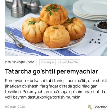
Pishirish vaqti: 2 soat
Pishiriqlar
Quyuq taomlar
Tatarcha go’shtli peremyachlar
Peremyach – belyashi kabi taniqli taom bo’lib, ular shakli
jihatidan o’xshash, farq faqat o’rtada qoldiriladigan
teshikda. Peremyachlarni bo’rshga qo’shimcha sifatida
yoki bayram dasturxoniga tortish mumkin.
9 Oktabr, 2020
Sharhlar