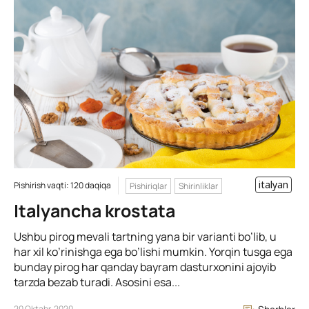
italyan
Pishirish vaqti: 120 daqiqa
Pishiriqlar
Shirinliklar
Italyancha krostata
Ushbu pirog mevali tartning yana bir varianti bo’lib, u
har xil ko’rinishga ega bo’lishi mumkin. Yorqin tusga ega
bunday pirog har qanday bayram dasturxonini ajoyib
tarzda bezab turadi. Asosini esa...
20 Oktabr, 2020