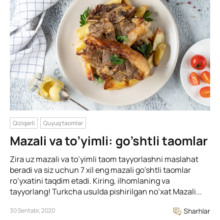
Qiziqarli
Quyuq taomlar
Mazali va to’yimli: go’shtli taomlar
Zira uz mazali va to’yimli taom tayyorlashni maslahat
beradi va siz uchun 7 xil eng mazali go’shtli taomlar
ro’yxatini taqdim etadi. Kiring, ilhomlaning va
tayyorlang! Turkcha usulda pishirilgan no’xat Mazali...
30 Sentabr, 2020
Sharhlar