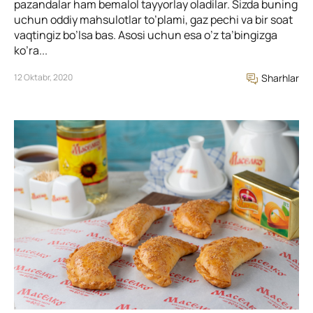
pazandalar ham bemalol tayyorlay oladilar. Sizda buning
uchun oddiy mahsulotlar to’plami, gaz pechi va bir soat
vaqtingiz bo’lsa bas. Asosi uchun esa o’z ta’bingizga
ko’ra...
12 Oktabr, 2020
Sharhlar