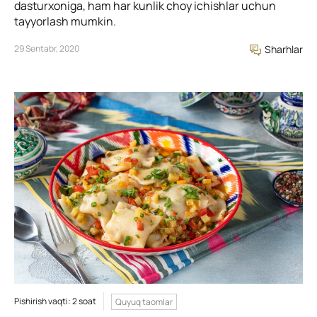
dasturxoniga, ham har kunlik choy ichishlar uchun
tayyorlash mumkin.
29 Sentabr, 2020
Sharhlar
Pishirish vaqti: 2 soat
Quyuq taomlar