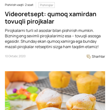
Pishirish vaqti: 2 soat
Pishiriqlar
Videoretsept: qumoq xamirdan
tovuqli pirojkalar
Pirojkalarni turli xil asoslar bilan pishirish mumkin.
Bizning eng sevimli pirojkalarimiz esa – tovuqli asosga
egasidir. Shunday ekan qumoq xamirga ega bunday
mazali pirojkalar retseptini sizga ham taqdim etamiz!
10 Oktabr, 2020
Sharhlar