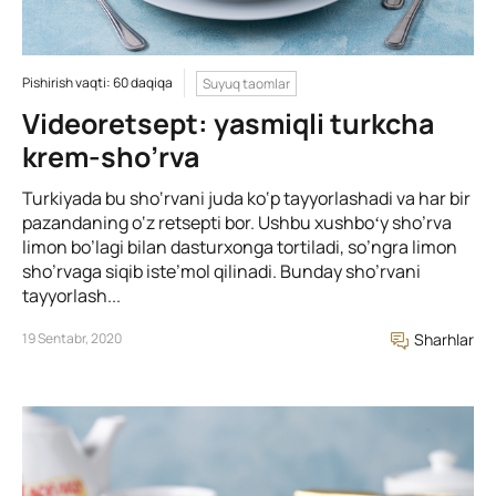
Pishirish vaqti: 60 daqiqa
Suyuq taomlar
Videoretsept: yasmiqli turkcha
krem-sho’rva
Turkiyada bu sho‘rvani juda ko‘p tayyorlashadi va har bir
pazandaning o‘z retsepti bor. Ushbu xushboʻy sho’rva
limon bo’lagi bilan dasturxonga tortiladi, so’ngra limon
sho’rvaga siqib iste’mol qilinadi. Bunday sho’rvani
tayyorlash...
19 Sentabr, 2020
Sharhlar