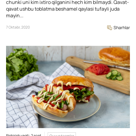
chunki uni kim ixtiro qilganini hech kim bilmaydi. Qavat-
qavat ushbu toblatma beshamel qaylasi tufayli juda
mayin...
7 Oktabr, 2020
Sharhlar
Pishirish vaqti: 2 soat
Quyuq taomlar