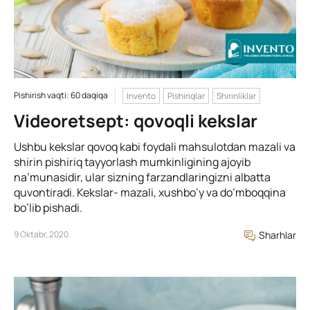
Pishirish vaqti: 60 daqiqa
Invento
Pishiriqlar
Shirinliklar
Videoretsept: qovoqli kekslar
Ushbu kekslar qovoq kabi foydali mahsulotdan mazali va
shirin pishiriq tayyorlash mumkinligining ajoyib
na’munasidir, ular sizning farzandlaringizni albatta
quvontiradi. Kekslar- mazali, xushbo’y va do’mboqqina
bo’lib pishadi.
9 Oktabr, 2020
Sharhlar