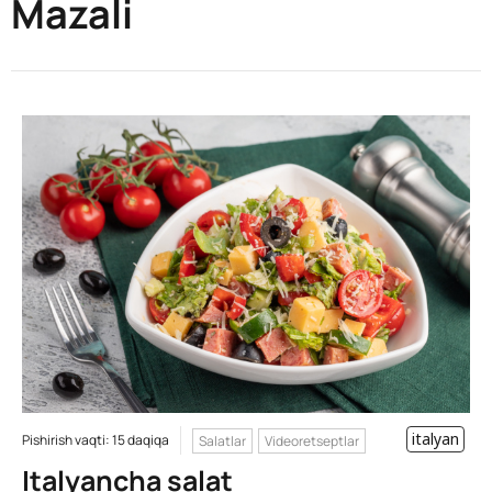
Mazali
italyan
Pishirish vaqti: 15 daqiqa
Salatlar
Videoretseptlar
Italyancha salat