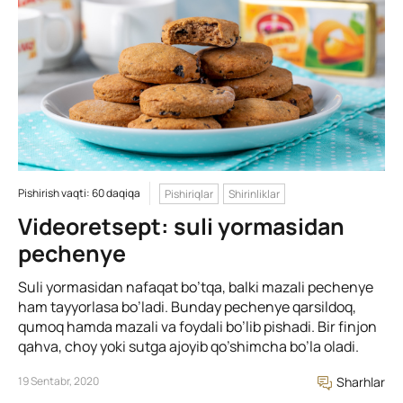
Pishirish vaqti: 60 daqiqa
Pishiriqlar
Shirinliklar
Videoretsept: suli yormasidan
pechenye
Suli yormasidan nafaqat bo’tqa, balki mazali pechenye
ham tayyorlasa bo’ladi. Bunday pechenye qarsildoq,
qumoq hamda mazali va foydali bo’lib pishadi. Bir finjon
qahva, choy yoki sutga ajoyib qo’shimcha bo’la oladi.
19 Sentabr, 2020
Sharhlar