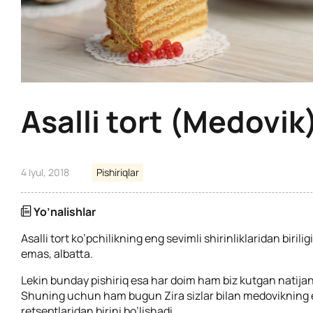
Asalli tort (Medovik
4 Iyul, 2018
Pishiriqlar
Yo’nalishlar
Asalli tort ko’pchilikning eng sevimli shirinliklaridan birili
emas, albatta.
Lekin bunday pishiriq esa har doim ham biz kutgan natija
Shuning uchun ham bugun Zira sizlar bilan medovikning 
retseptlaridan birini bo’lishadi.