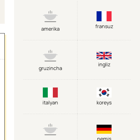
fransuz
amerika
ingliz
gruzincha
italyan
koreys
nemis