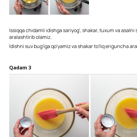
Issiqqa chidamli idishga sariyog', shakar, tuxum va asalni 
aralashtirib olamiz.
Idishni suv bug'iga qo'yamiz va shakar to'liq eriguncha ar
Qadam 3