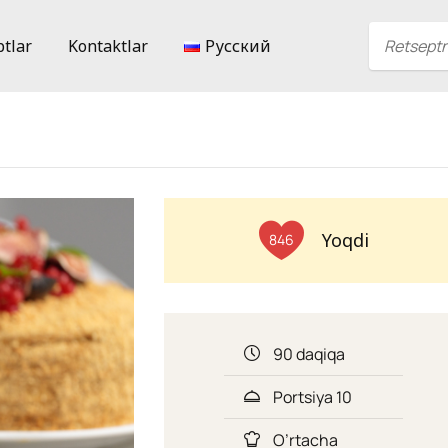
ptlar
Kontaktlar
Русский
Yoqdi
846
90 daqiqa
Portsiya 10
O’rtacha