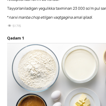
Tayyorlaniladigan yegulikka taxminan 23 000 so’m pul sarf
*
narxi manba chop etilgan vaqtgagina amal qiladi.
51 715
Qadam 1