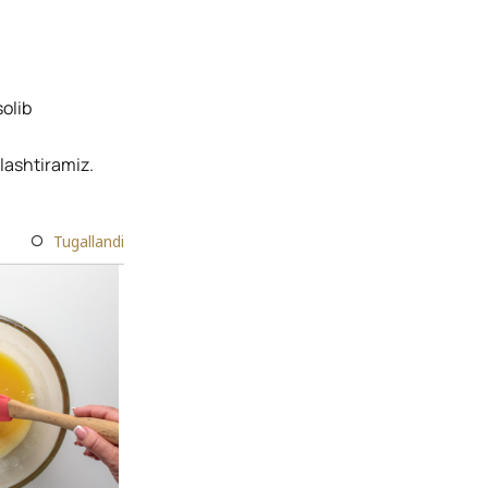
solib
alashtiramiz.
Tugallandi