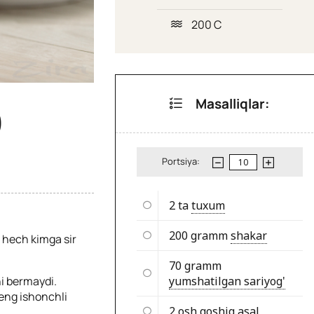
200 C
Masalliqlar:
)
Portsiya:
2 ta
tuxum
200 gramm
shakar
gi hech kimga sir
70 gramm
ni bermaydi.
yumshatilgan sariyog'
eng ishonchli
2 osh qoshiq
asal