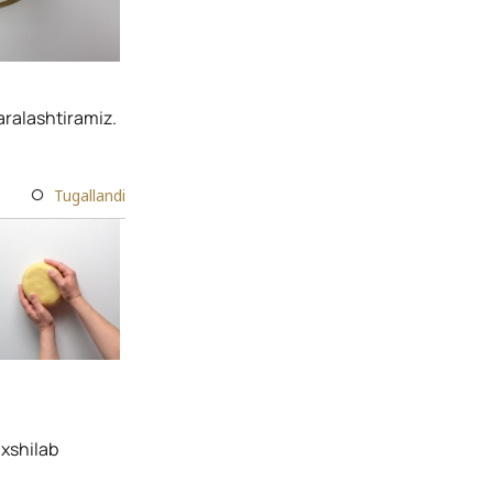
baralashtiramiz.
Tugallandi
axshilab