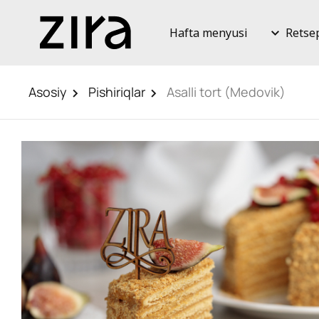
Hafta menyusi
Retse
Asosiy
Pishiriqlar
Asalli tort (Medovik)