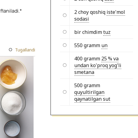
laniladi.*
2 choy qoshiq
iste'mol
sodasi
bir chimdim
tuz
550 gramm
un
Tugallandi
400 gramm
25 % va
undan ko'proq yog'li
smetana
500 gramm
quyultirilgan
qaynatilgan sut