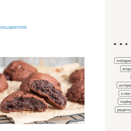
 моцареллой
instagr
втор
интере
к чаю
подбо
рецепт