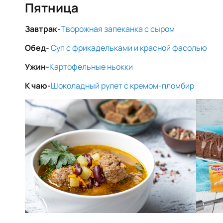
Пятница
Завтрак-
Творожная запеканка с сыром
Обед-
Суп с фрикадельками и красной фасолью
Ужин-
Картофельные ньокки
К чаю-
Шоколадный рулет с кремом-пломбир