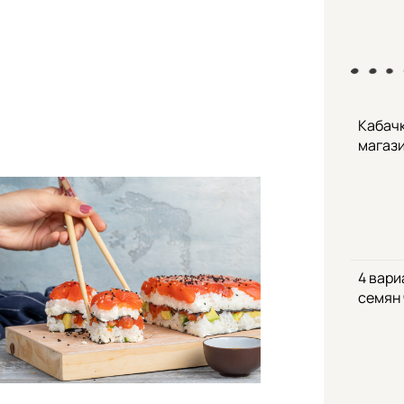
Кабачк
магаз
4 вари
семян