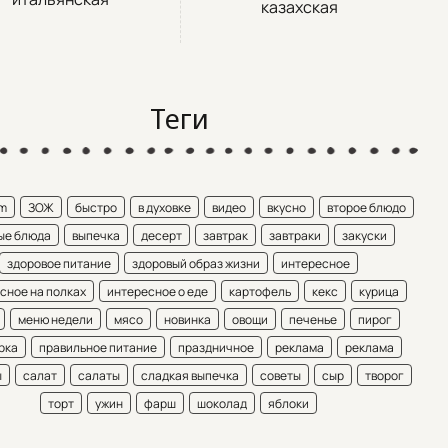
казахская
Теги
am
ЗОЖ
быстро
в духовке
видео
вкусно
второе блюдо
ые блюда
выпечка
десерт
завтрак
завтраки
закуски
здоровое питание
здоровый образ жизни
интересное
сное на полках
интересное о еде
картофель
кекс
курица
меню недели
мясо
новинка
овощи
печенье
пирог
рка
правильное питание
праздничное
реклама
реклама
ы
салат
салаты
сладкая выпечка
советы
сыр
творог
торт
ужин
фарш
шоколад
яблоки