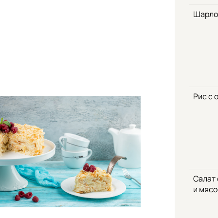
Шарло
Рис с 
Салат
и мяс