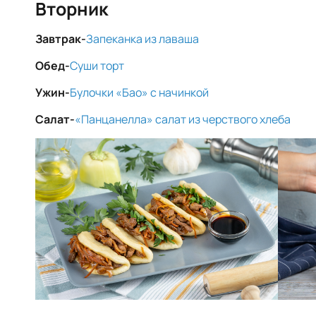
Вторник
Завтрак-
Запеканка из лаваша
Обед-
Суши торт
Ужин-
Булочки «Бао» с начинкой
Салат-
«Панцанелла» салат из черствого хлеба