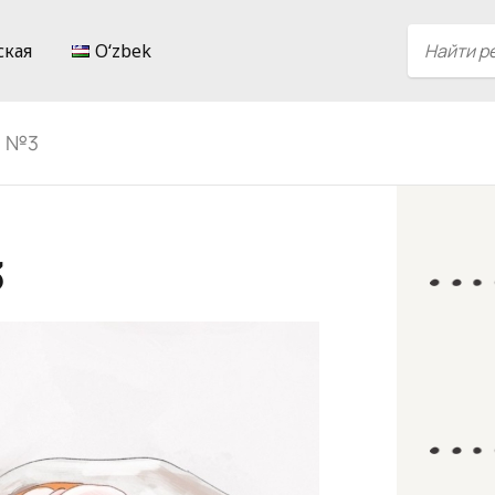
ская
Oʻzbek
и №3
3