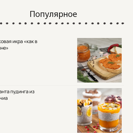
Популярное
овая икра «как в
ине»
анта пудинга из
 чиа