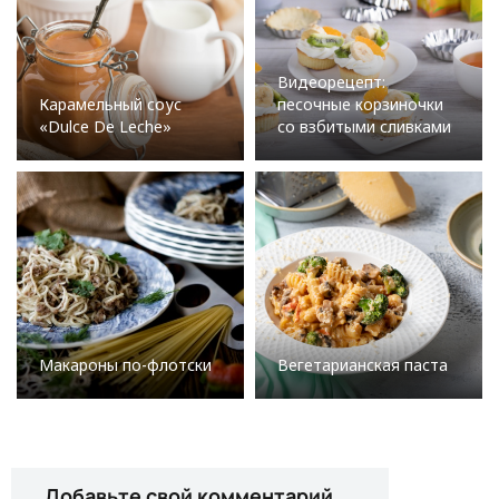
Видеорецепт:
Карамельный соус
песочные корзиночки
«Dulce De Leche»
со взбитыми сливками
Макароны по-флотски
Вегетарианская паста
Добавьте свой комментарий