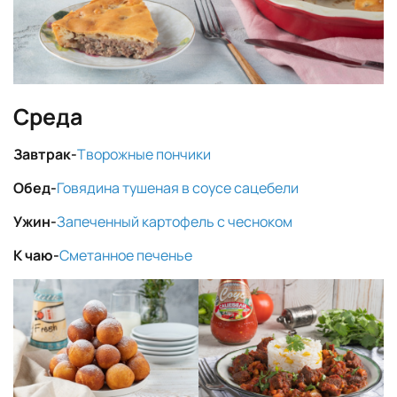
Среда
Завтрак-
Творожные пончики
Обед-
Говядина тушеная в соусе сацебели
Ужин-
Запеченный картофель с чесноком
К чаю-
Сметанное печенье