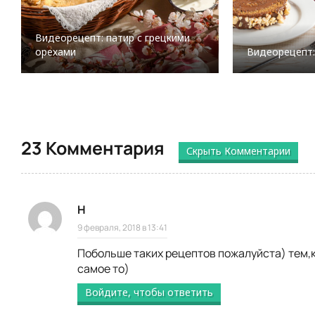
Видеорецепт: патир с грецкими
орехами
Видеорецепт:
23 Комментария
Скрыть Комментарии
Н
9 февраля, 2018 в 13:41
Побольше таких рецептов пожалуйста) тем,к
самое то)
Войдите, чтобы ответить