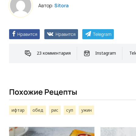
Автор:
Sitora
Нравится
Нравится
Telegram
23 комментария
Instagram
Tel
Похожие Рецепты
ифтар
обед
рис
суп
ужин