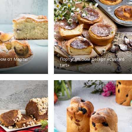
ром от Марты
Португальский десерт «Custard
tart»