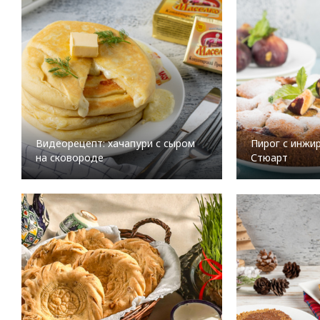
Видеорецепт: хачапури с сыром
Пирог с инжи
на сковороде
Стюарт