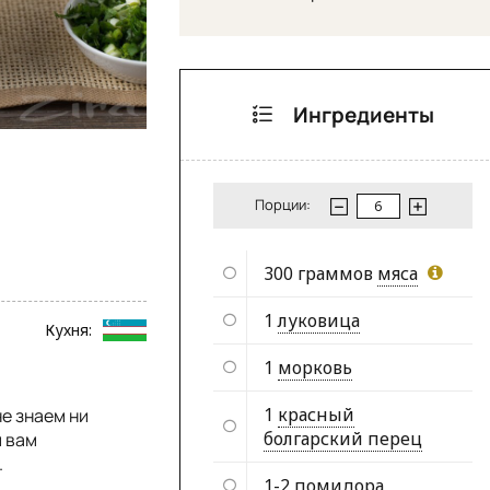
Ингредиенты
Порции:
300 граммов
мяса
1
луковица
Кухня:
1
морковь
1
красный
не знаем ни
болгарский перец
м вам
.
1-2
помидора