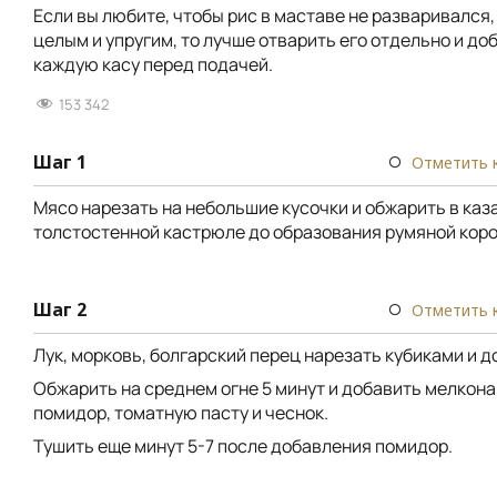
Если вы любите, чтобы рис в маставе не разваривался,
целым и упругим, то лучше отварить его отдельно и до
каждую касу перед подачей.
153 342
Шаг 1
Отметить 
Мясо нарезать на небольшие кусочки и обжарить в каз
толстостенной кастрюле до образования румяной коро
Шаг 2
Отметить 
Лук, морковь, болгарский перец нарезать кубиками и д
Обжарить на среднем огне 5 минут и добавить мелкон
помидор, томатную пасту и чеснок.
Тушить еще минут 5-7 после добавления помидор.