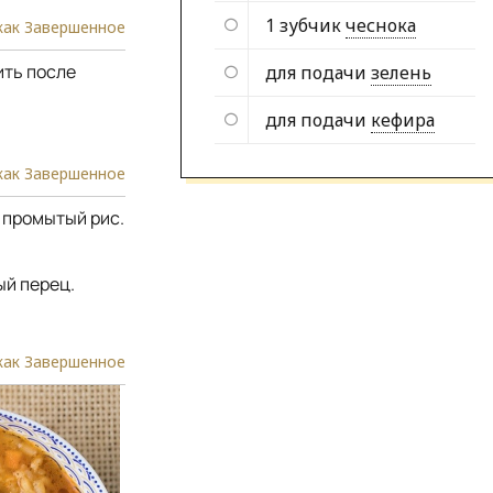
1 зубчик
чеснока
как Завершенное
ить после
для подачи
зелень
для подачи
кефира
как Завершенное
 промытый рис.
ый перец.
как Завершенное