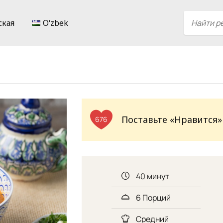
ская
Oʻzbek
Поставьте «Нравится»
676
40 минут
6 Порций
Средний