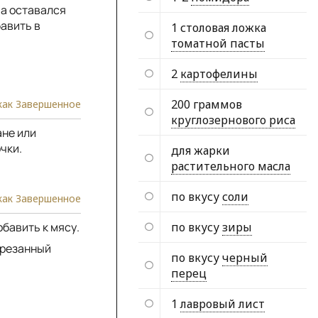
 а оставался
бавить в
1 столовая ложка
томатной пасты
2
картофелины
200 граммов
как Завершенное
круглозернового риса
ане или
чки.
для жарки
растительного масла
по вкусу
соли
как Завершенное
по вкусу
зиры
обавить к мясу.
арезанный
по вкусу
черный
перец
1
лавровый лист