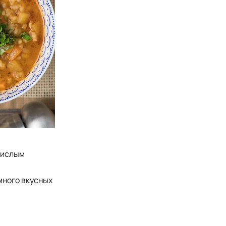
 кислым
много вкусных