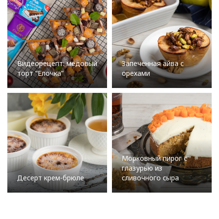
Видеорецепт: медовый
Запеченная айва с
торт “Елочка”
орехами
Морковный пирог с
глазурью из
Десерт крем-брюле
сливочного сыра