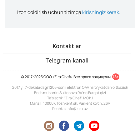
Izoh qoldirish uchun tizimga
kirishingiz kerak
.
Kontaktlar
Telegram kanali
© 2017-2025 ООО «Zira Chef». Все права защищены.
18+
2017 yil 7-dekabrdagi 1206-sonli elektron OAV ni ro'yxatdan o'tkazish
Bosh muharrir: Sultonova Ra’no Furqat qizi
Ta'sischi: "Zira Chef" MChJ
Manzil: 100007, Toshkent sh. Parkent ko'ch. 26A
Pochta: info@zira.uz