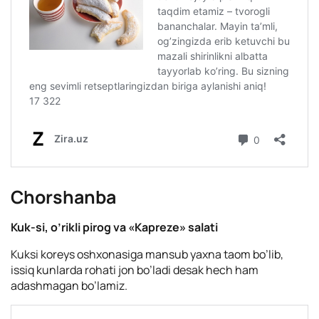
Сhorshanba
Kuk-si, o’rikli pirog va «Kapreze» salati
Kuksi koreys oshxonasiga mansub yaxna taom bo’lib,
issiq kunlarda rohati jon bo’ladi desak hech ham
adashmagan bo’lamiz.