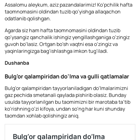
Assalomu aleykum, aziz pazandalarimiz! Ko’pchilik hafta
taomnomasini oldindan tuzib qo’yishga allaqachon
odatlanib qolishgan.
Agarda siz ham hafta taomnomasini oldindan tuzib
qo’ysangiz qanchalik ishingiz yengillashganiga o’zingiz
guvoh bo’lasiz. Ortgan bo’sh vaqtni esa o’zingiz va
yaqinlaringizga bag’ishlashga imkon tug’iladi.
Dushanba
Bulg’or qalampiridan do’lma va gulli qatlamalar
Bulg’or qalampiridan tayyorlaniladigan do’lmalarimizni
gaz pechida smetanali qaylada pishirib olasiz. Bunday
usulda tayyorlanilgan bu taomimizni bir marotaba ta’tib
ko’rishning o’zi kifoya, undan so’ng har kuni shunday
taomdan xohlab qolishingiz aniq.