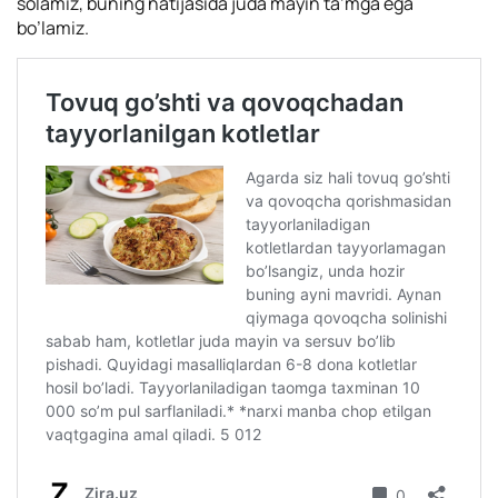
solamiz, buning natijasida juda mayin ta’mga ega
bo’lamiz.