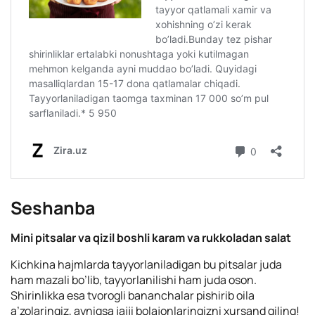
Seshanba
Mini pitsalar va qizil boshli karam va rukkoladan salat
Kichkina hajmlarda tayyorlaniladigan bu pitsalar juda
ham mazali bo’lib, tayyorlanilishi ham juda oson.
Shirinlikka esa tvorogli bananchalar pishirib oila
a’zolaringiz, ayniqsa jajji bolajonlaringizni xursand qiling!