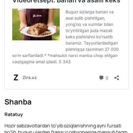
Shanba
Ratatuy
Hozir sabzavotlardan to’yib oziqlanishning ayni fursati
bo’lib, bugun ulardan fransuz oshxonasiga mansub taom