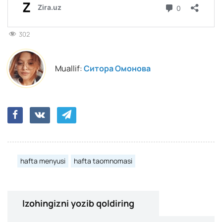
302
Muallif:
Ситора Омонова
hafta menyusi
hafta taomnomasi
Izohingizni yozib qoldiring