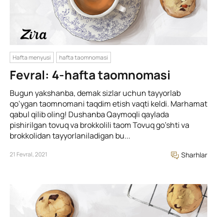
Hafta menyusi
hafta taomnomasi
Fevral: 4-hafta taomnomasi
Bugun yakshanba, demak sizlar uchun tayyorlab
qo’ygan taomnomani taqdim etish vaqti keldi. Marhamat
qabul qilib oling! Dushanba Qaymoqli qaylada
pishirilgan tovuq va brokkolili taom Tovuq go’shti va
brokkolidan tayyorlaniladigan bu...
21 Fevral, 2021
Sharhlar