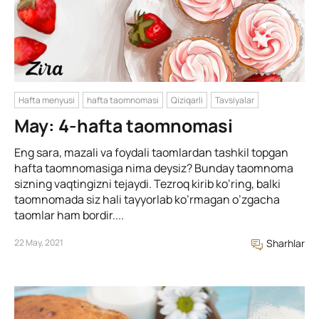
Hafta menyusi
hafta taomnomasi
Qiziqarli
Tavsiyalar
May: 4-hafta taomnomasi
Eng sara, mazali va foydali taomlardan tashkil topgan
hafta taomnomasiga nima deysiz? Bunday taomnoma
sizning vaqtingizni tejaydi. Tezroq kirib ko’ring, balki
taomnomada siz hali tayyorlab ko’rmagan o’zgacha
taomlar ham bordir....
22 May, 2021
Sharhlar