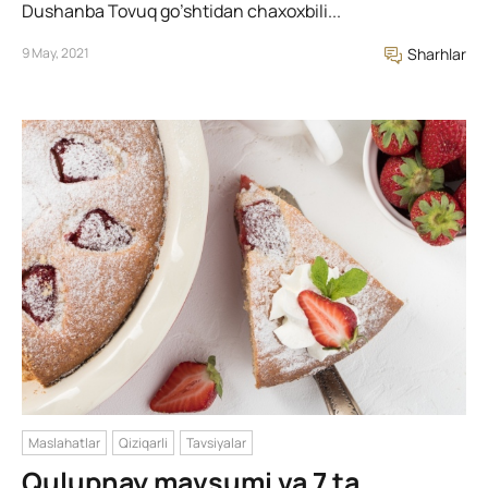
Dushanba Tovuq go’shtidan chaxoxbili...
9 May, 2021
Sharhlar
Maslahatlar
Qiziqarli
Tavsiyalar
Qulupnay mavsumi va 7 ta