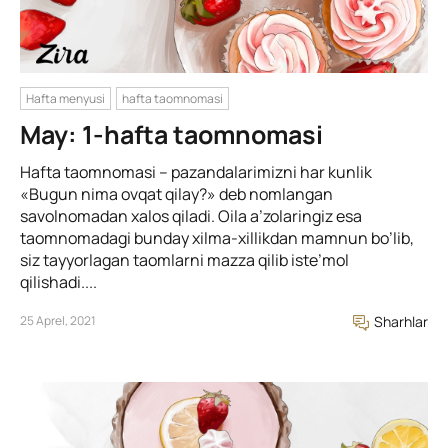
Hafta menyusi
hafta taomnomasi
May: 1-hafta taomnomasi
Hafta taomnomasi – pazandalarimizni har kunlik
«Bugun nima ovqat qilay?» deb nomlangan
savolnomadan xalos qiladi. Oila a’zolaringiz esa
taomnomadagi bunday xilma-xillikdan mamnun bo’lib,
siz tayyorlagan taomlarni mazza qilib iste’mol
qilishadi....
25 Aprel, 2021
Sharhlar