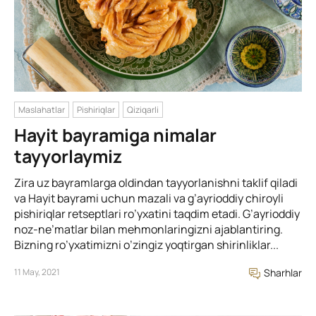
Maslahatlar
Pishiriqlar
Qiziqarli
Hayit bayramiga nimalar
tayyorlaymiz
Zira uz bayramlarga oldindan tayyorlanishni taklif qiladi
va Hayit bayrami uchun mazali va g’ayrioddiy chiroyli
pishiriqlar retseptlari ro’yxatini taqdim etadi. G’ayrioddiy
noz-ne’matlar bilan mehmonlaringizni ajablantiring.
Bizning ro’yxatimizni o’zingiz yoqtirgan shirinliklar...
11 May, 2021
Sharhlar