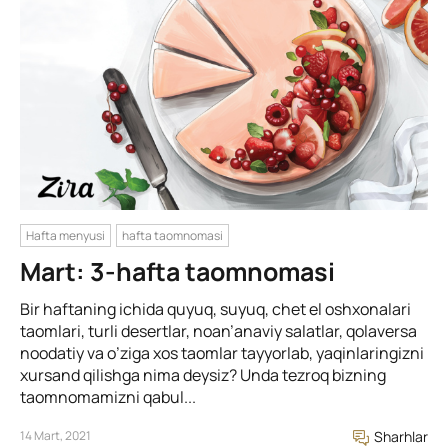
Hafta menyusi
hafta taomnomasi
Mart: 3-hafta taomnomasi
Bir haftaning ichida quyuq, suyuq, chet el oshxonalari
taomlari, turli desertlar, noan’anaviy salatlar, qolaversa
noodatiy va o’ziga xos taomlar tayyorlab, yaqinlaringizni
xursand qilishga nima deysiz? Unda tezroq bizning
taomnomamizni qabul...
14 Mart, 2021
Sharhlar