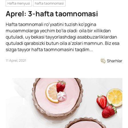
Hafta menyusi
hafta taomnomasi
Aprel: 3-hafta taomnomasi
Hafta taomnomali ro’yxatini tuzish ko’pgina
muoammolarga yechim bo’la oladi: oila bir xillikdan
qutuladi, uy bekasi tayyorlashdagi asabbuzarliklardan
qutuladi qarabsizki butun oila a’zolari mamnun. Biz esa
sizga tayyor hafta taomnomasini taqdim...
11 Aprel, 2021
Sharhlar