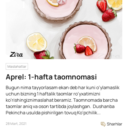
Maslahatlar
Aprel: 1-hafta taomnomasi
Bugun nima tayyorlasam ekan deb har kuni o’ylamaslik
uchun bizning 1 haftalik taomlar ro’yxatimizni
ko’rishingiznimaslahat beramiz. Taomnomada barcha
taomlar aniq va oson tartibda joylashgan. Dushanba
Pekincha usulda pishirilgan tovuq Ko’pchilik...
28 Mart, 2021
Sharhlar