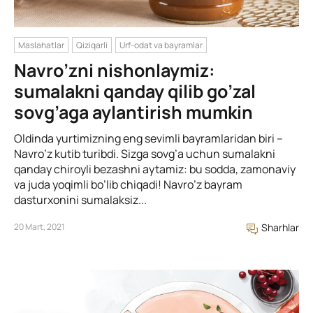
Maslahatlar
Qiziqarli
Urf-odat va bayramlar
Navro’zni nishonlaymiz:
sumalakni qanday qilib go’zal
sovg’aga aylantirish mumkin
Oldinda yurtimizning eng sevimli bayramlaridan biri –
Navro’z kutib turibdi. Sizga sovg’a uchun sumalakni
qanday chiroyli bezashni aytamiz: bu sodda, zamonaviy
va juda yoqimli bo’lib chiqadi! Navro’z bayram
dasturxonini sumalaksiz...
20 Mart, 2021
Sharhlar