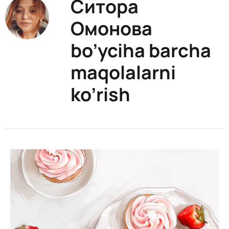
Ситора
Омонова
bo’yciha barcha
maqolalarni
ko’rish