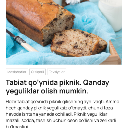
Maslahatlar
Qiziqarli
Tavsiyalar
Tabiat qo’ynida piknik. Qanday
yeguliklar olish mumkin.
Hozir tabiat qo’ynida piknik qilishning ayni vaqti. Ammo
hech qanday piknik yeguliksiz o’tmaydi, chunki toza
havoda ishtaha yanada ochiladi. Piknik yeguliklari
mazali, sodda, tashish uchun oson bo’lishi va zerikarli
bo’lmasligi...