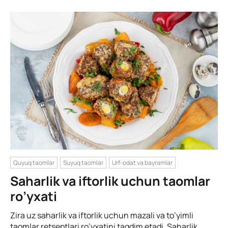
Quyuq taomlar
Suyuq taomlar
Urf-odat va bayramlar
Saharlik va iftorlik uchun taomlar
ro’yxati
Zira uz saharlik va iftorlik uchun mazali va to’yimli
taomlar retseptlari ro’yxatini taqdim etadi. Saharlik