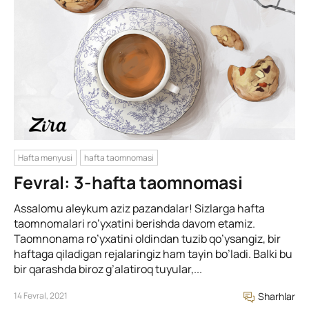
Hafta menyusi
hafta taomnomasi
Fevral: 3-hafta taomnomasi
Assalomu aleykum aziz pazandalar! Sizlarga hafta
taomnomalari ro’yxatini berishda davom etamiz.
Taomnonama ro’yxatini oldindan tuzib qo’ysangiz, bir
haftaga qiladigan rejalaringiz ham tayin bo’ladi. Balki bu
bir qarashda biroz g’alatiroq tuyular,...
14 Fevral, 2021
Sharhlar