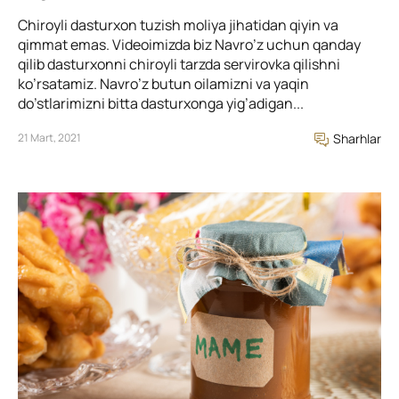
Chiroyli dasturxon tuzish moliya jihatidan qiyin va
qimmat emas. Videoimizda biz Navro’z uchun qanday
qilib dasturxonni chiroyli tarzda servirovka qilishni
ko’rsatamiz. Navro’z butun oilamizni va yaqin
do’stlarimizni bitta dasturxonga yig’adigan...
21 Mart, 2021
Sharhlar