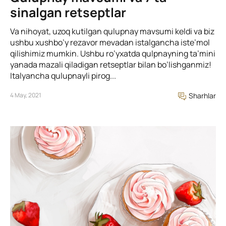
sinalgan retseptlar
Va nihoyat, uzoq kutilgan qulupnay mavsumi keldi va biz
ushbu xushbo’y rezavor mevadan istalgancha iste’mol
qilishimiz mumkin. Ushbu ro’yxatda qulpnayning ta’mini
yanada mazali qiladigan retseptlar bilan bo’lishganmiz!
Italyancha qulupnayli pirog...
4 May, 2021
Sharhlar