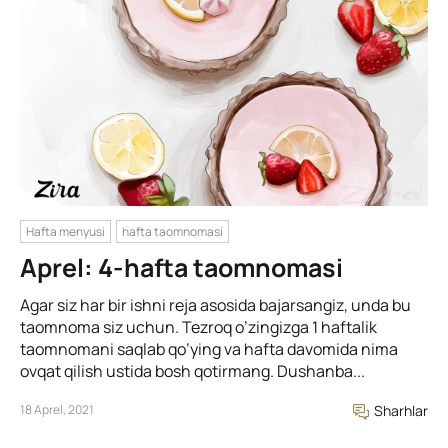
Hafta menyusi
hafta taomnomasi
Aprel: 4-hafta taomnomasi
Agar siz har bir ishni reja asosida bajarsangiz, unda bu
taomnoma siz uchun. Tezroq o’zingizga 1 haftalik
taomnomani saqlab qo’ying va hafta davomida nima
ovqat qilish ustida bosh qotirmang. Dushanba...
18 Aprel, 2021
Sharhlar