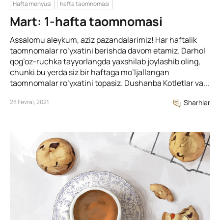
Hafta menyusi
hafta taomnomasi
Mart: 1-hafta taomnomasi
Assalomu aleykum, aziz pazandalarimiz! Har haftalik
taomnomalar ro’yxatini berishda davom etamiz. Darhol
qog’oz-ruchka tayyorlangda yaxshilab joylashib oling,
chunki bu yerda siz bir haftaga mo’ljallangan
taomnomalar ro’yxatini topasiz. Dushanba Kotletlar va...
28 Fevral, 2021
Sharhlar