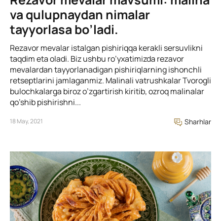
va qulupnaydan nimalar
tayyorlasa bo’ladi.
Rezavor mevalar istalgan pishiriqqa kerakli sersuvlikni
taqdim eta oladi. Biz ushbu ro’yxatimizda rezavor
mevalardan tayyorlanadigan pishiriqlarning ishonchli
retseptlarini jamlaganmiz. Malinali vatrushkalar Tvorogli
bulochkalarga biroz o’zgartirish kiritib, ozroq malinalar
qo’shib pishirishni...
18 May, 2021
Sharhlar