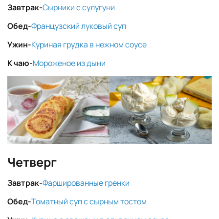
Завтрак-
Сырники с сулугуни
Обед-
Французский луковый суп
Ужин-
Куриная грудка в нежном соусе
К чаю-
Мороженое из дыни
Четверг
Завтрак-
Фаршированные гренки
Обед-
Томатный суп с сырным тостом