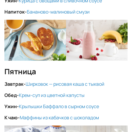
Ужин-
Курица с овощами в сливочном соусе
Напиток-
Бананово-малиновый смузи
Пятница
Завтрак-
Ширковок — рисовая каша с тыквой
Обед-
Крем-суп из цветной капусты
Ужин-
Крылышки Баффало в сырном соусе
К чаю-
Маффины из кабачков с шоколадом