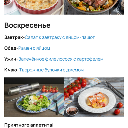
Воскресенье
Завтрак-
Салат к завтраку с яйцом-пашот
Обед-
Рамен с яйцом
Ужин-
Запечённое филе лосося с картофелем
К чаю-
Т
ворожные булочки с джемом
Приятного аппетита!