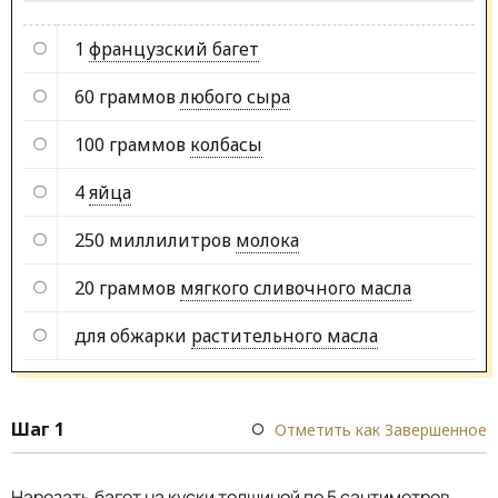
1
французский багет
60 граммов
любого сыра
100 граммов
колбасы
4
яйца
250 миллилитров
молока
20 граммов
мягкого сливочного масла
для обжарки
растительного масла
Шаг 1
Отметить как Завершенное
Нарезать багет на куски толщиной по 5 сантиметров.