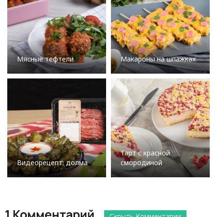
Мясные тефтели
Макароны на шпажках
Тарт с красной
Видеорецепт: долма
смородиной
1 Комментарий
Скрыть Комментарии