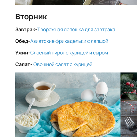
Вторник
Завтрак-
Творожная лепешка для завтрака
Обед-
Азиатские фрикадельки с лапшой
Ужин-
Слоеный пирог с курицей и сыром
Салат-
Овощной салат с курицей