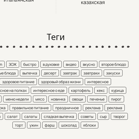
казахская
Теги
am
ЗОЖ
быстро
в духовке
видео
вкусно
второе блюдо
ые блюда
выпечка
десерт
завтрак
завтраки
закуски
здоровое питание
здоровый образ жизни
интересное
сное на полках
интересное о еде
картофель
кекс
курица
меню недели
мясо
новинка
овощи
печенье
пирог
рка
правильное питание
праздничное
реклама
реклама
ы
салат
салаты
сладкая выпечка
советы
сыр
творог
торт
ужин
фарш
шоколад
яблоки