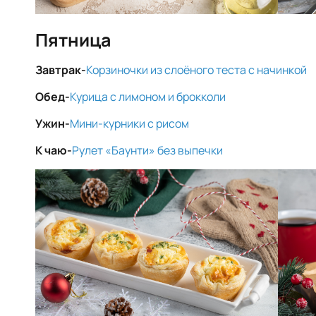
Пятница
Завтрак-
Корзиночки из слоёного теста с начинкой
Обед-
Курица с лимоном и брокколи
Ужин-
Мини-курники с рисом
К чаю-
Рулет «Баунти» без выпечки