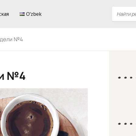
ская
Oʻzbek
едели №4
ли №4