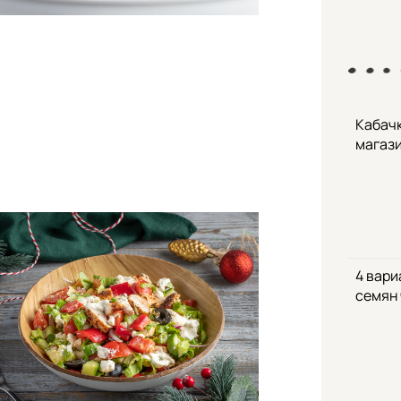
Кабачк
магаз
4 вари
семян