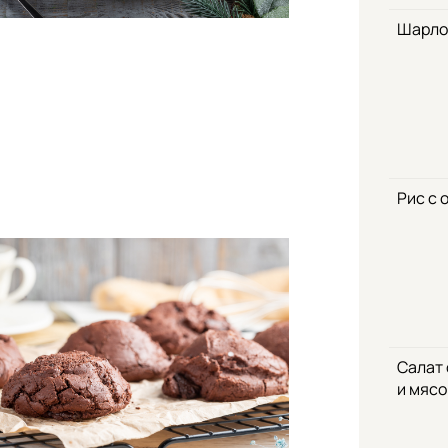
Шарло
Рис с 
Салат
и мяс