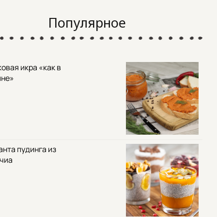
Популярное
овая икра «как в
ине»
анта пудинга из
 чиа