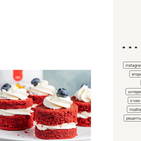
instagr
втор
интере
к чаю
подбо
рецепт