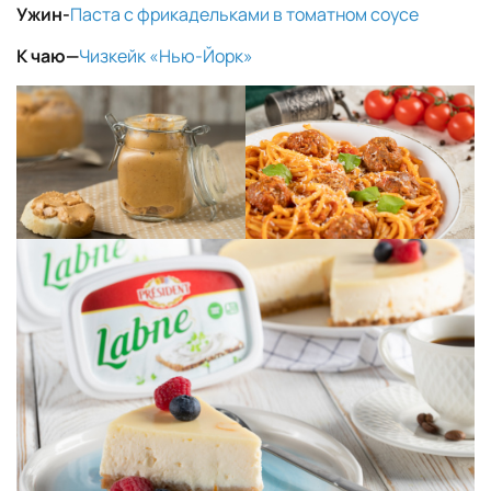
Ужин-
Паста с фрикадельками в томатном соусе
К чаю
—
Чизкейк «Нью-Йорк»