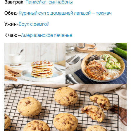
Завтрак-
Панкейки-синнабоны
Обед-
Куриный суп с домашней лапшой — токмач
Ужин-
Боул с семгой
К чаю
—
Американское печенье