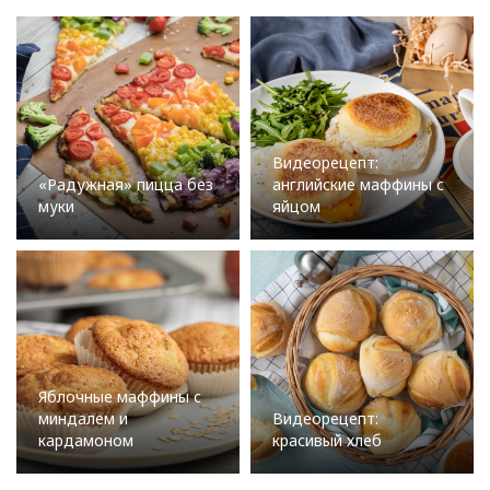
Видеорецепт:
«Радужная» пицца без
английские маффины с
муки
яйцом
Яблочные маффины с
миндалем и
Видеорецепт:
кардамоном
красивый хлеб