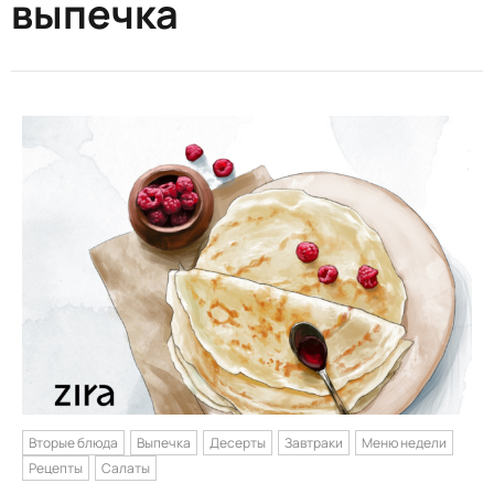
выпечка
Вторые блюда
Выпечка
Десерты
Завтраки
Меню недели
Рецепты
Салаты