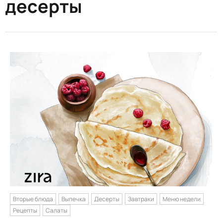
десерты
Вторые блюда
Выпечка
Десерты
Завтраки
Меню недели
Рецепты
Салаты