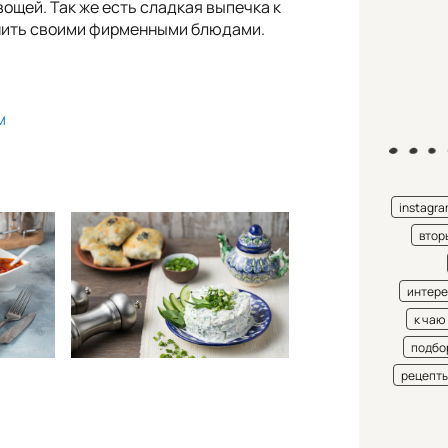
ощей. Так же есть сладкая выпечка к
лнить своими фирменными блюдами.
м
instagr
втор
интере
к чаю
подбо
рецепт