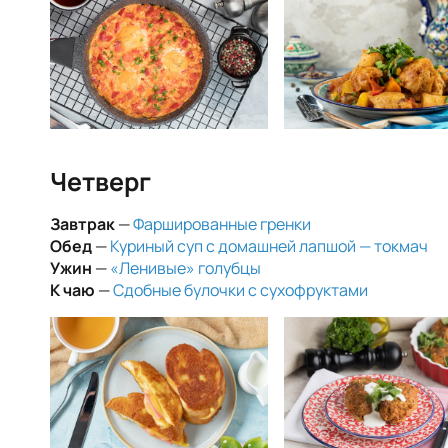
Четверг
Завтрак
—
Фаршированные гренки
Обед
—
Куриный суп с домашней лапшой — токмач
Ужин
—
«Ленивые» голубцы
К чаю
—
Сдобные булочки с сухофруктами