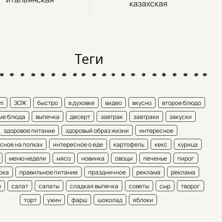
казахская
Теги
am
ЗОЖ
быстро
в духовке
видео
вкусно
второе блюдо
ые блюда
выпечка
десерт
завтрак
завтраки
закуски
здоровое питание
здоровый образ жизни
интересное
сное на полках
интересное о еде
картофель
кекс
курица
меню недели
мясо
новинка
овощи
печенье
пирог
рка
правильное питание
праздничное
реклама
реклама
ы
салат
салаты
сладкая выпечка
советы
сыр
творог
торт
ужин
фарш
шоколад
яблоки