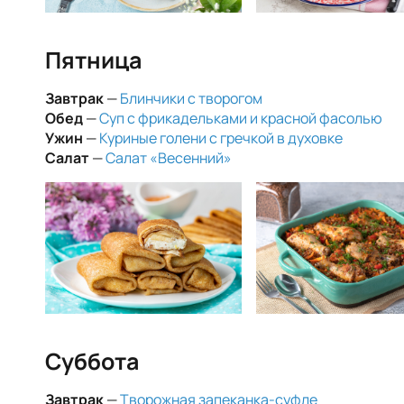
Пятница
Завтрак
—
Блинчики с творогом
Обед
—
Суп с фрикадельками и красной фасолью
Ужин
—
Куриные голени с гречкой в духовке
Салат
—
Салат «Весенний»
Суббота
Завтрак
—
Творожная запеканка-суфле