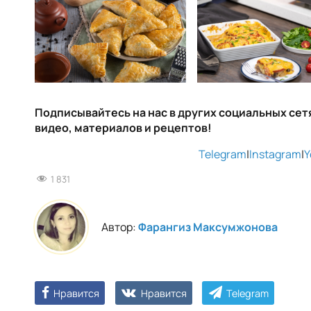
Подписывайтесь на нас в других социальных сетя
видео, материалов и рецептов!
Telegram
|
Instagram
|
Y
1 831
Автор:
Фарангиз Максумжонова
Нравится
Нравится
Telegram