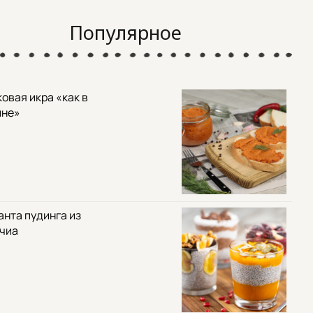
Популярное
овая икра «как в
ине»
анта пудинга из
 чиа