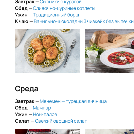
Завтрак
—
Сырники с курагой
Обед
—
Сливочно-куриные котлеты
Ужин
—
Традиционный борщ
К чаю
—
Ванильно-шоколадный чизкейк без выпечки
Среда
Завтрак
—
Менемен — турецкая яичница
Обед
—
Мампар
Ужин
—
Нон-палов
Салат
—
Свежий овощной салат