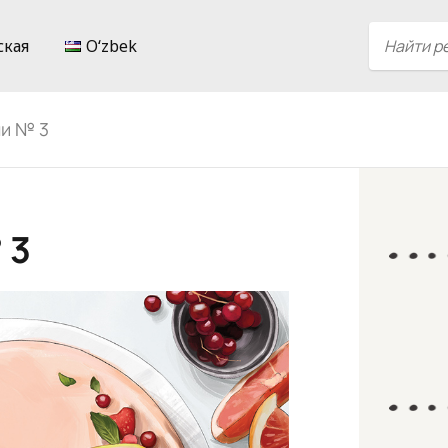
ская
Oʻzbek
и № 3
 3