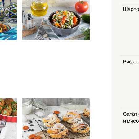
Шарло
Рис с 
Салат
и мяс