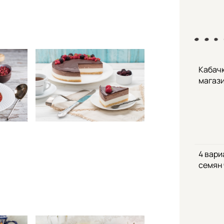
Кабачк
магаз
4 вари
семян