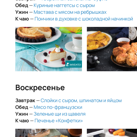
Обед
—
Куриные наггетсы с сыром
Ужин
—
Мастава с мясом на ребрышках
К чаю
—
Пончики в духовке с шоколадной начинкой
Воскресенье
Завтрак
—
Слойки с сыром, шпинатом и яйцом
Обед
—
Мясо по-французски
Ужин
—
Зеленые щи из щавеля
К чаю
—
Печенье «Конфетки»