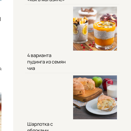
й
4 варианта
пудинга из семян
чиа
й
Шарлотка с
яблоками