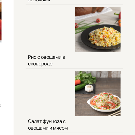
Рис с овощами в
сковороде
й
Салат фунчоза с
овощами и мясом