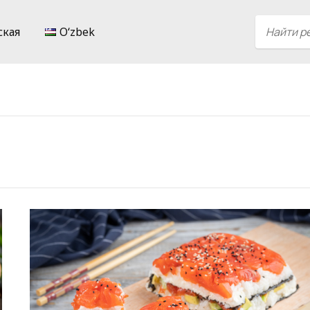
ская
Oʻzbek