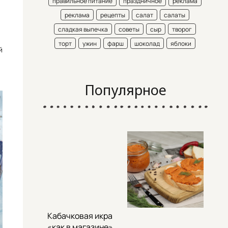
правильное питание
праздничное
реклама
реклама
рецепты
салат
салаты
сладкая выпечка
советы
сыр
творог
торт
ужин
фарш
шоколад
яблоки
й
Популярное
Кабачковая икра
«как в магазине»