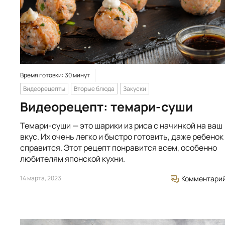
Время готовки: 30 минут
Видеорецепты
Вторые блюда
Закуски
Видеорецепт: темари-суши
Темари-суши — это шарики из риса с начинкой на ваш
вкус. Их очень легко и быстро готовить, даже ребенок
справится. Этот рецепт понравится всем, особенно
любителям японской кухни.
14 марта, 2023
Комментари