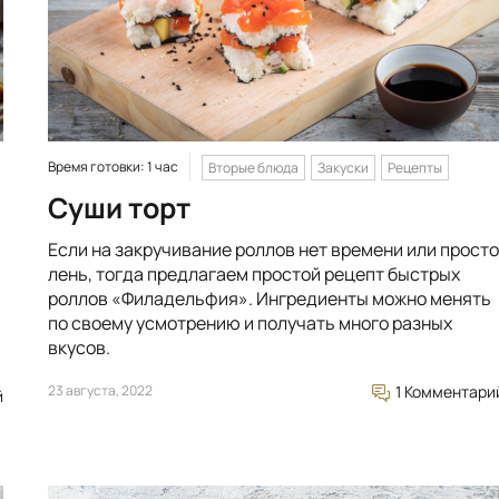
Время готовки: 1 час
Вторые блюда
Закуски
Рецепты
Суши торт
Если на закручивание роллов нет времени или просто
лень, тогда предлагаем простой рецепт быстрых
роллов «Филадельфия». Ингредиенты можно менять
по своему усмотрению и получать много разных
вкусов.
23 августа, 2022
1 Комментари
й