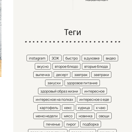
Теги
instagram
ЗОЖ
быстро
в духовке
видео
вкусно
второе блюдо
вторые блюда
выпечка
десерт
завтрак
завтраки
закуски
здоровое питание
здоровый образ жизни
интересное
интересное на полках
интересное о еде
картофель
кекс
курица
к чаю
меню недели
мясо
новинка
овощи
печенье
пирог
подборка