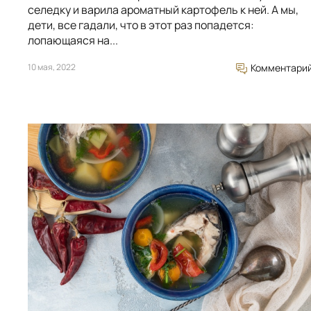
селедку и варила ароматный картофель к ней. А мы,
дети, все гадали, что в этот раз попадется:
лопающаяся на...
10 мая, 2022
Комментари