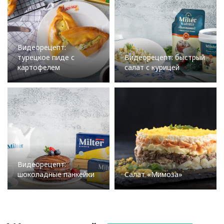
Видеорецепт:
турецкое пиде с
Видеорецепт: быстрый
картофелем
салат с курицей
Видеорецепт:
шоколадные панкейки
Салат «Мимоза»