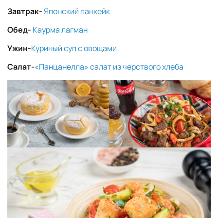
Завтрак-
Японский панкейк
Обед-
Каурма лагман
Ужин-
Куриный суп с овощами
Салат-
«Панцанелла» салат из черствого хлеба