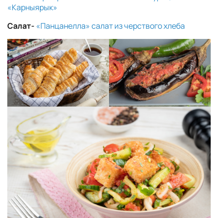
«Карныярык»
Салат-
«Панцанелла» салат из черствого хлеба