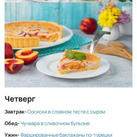
Четверг
Завтрак-
Сосиски в слоеном тесте с сыром
Обед-
Чучвара в сливочном бульоне
Ужин-
Фаршированные баклажаны по-турецки