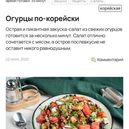
Время готовки: 35 минут
Закуски
Рецепты
Салаты
корейская
Огурцы по-корейски
Острая и пикантная закуска-салат из свежих огурцов
готовится за несколько минут. Салат отлично
сочетается с мясом, а острое послевкусие не
оставит никого равнодушным.
22 июля, 2022
Комментарий