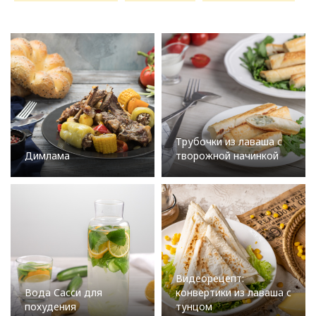
Трубочки из лаваша с
Димлама
творожной начинкой
Видеорецепт:
Вода Сасси для
конвертики из лаваша с
похудения
тунцом