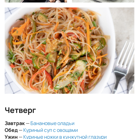
Четверг
Завтрак
—
Банановые оладьи
Обед
—
Куриный суп с овощами
Ужин
—
Куриные ножки в кунжутной глазури