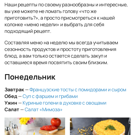
Наши рецепты по своему разнообразны и интересные,
вы уже можете не ломать голову «что же
приготовить?», а просто присмотреться к нашей
колонке «меню недели» и выбрать для себя
подходящий рецепт.
Составляя меню на неделю мы всегда учитываем
сезонность продуктов и простоту приготовления
блюд, а вам только остается сделать закуп и
оставшиеся время посвятить своим близким.
Понедельник
Завтрак
—
Французские тосты с помидорами и сыром
Обед
—
Суп с фаршем и грибами
Ужин
—
Куриные голени в духовке с овощами
Салат
—
Салат «Мимоза»