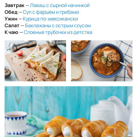
Завтрак
—
Лаваш с сырной начинкой
Обед
—
Суп с фаршем и грибами
Ужин
—
Курица по-мексикански
Салат
—
Баклажаны с острым соусом
К чаю
—
Слоеные трубочки из детства