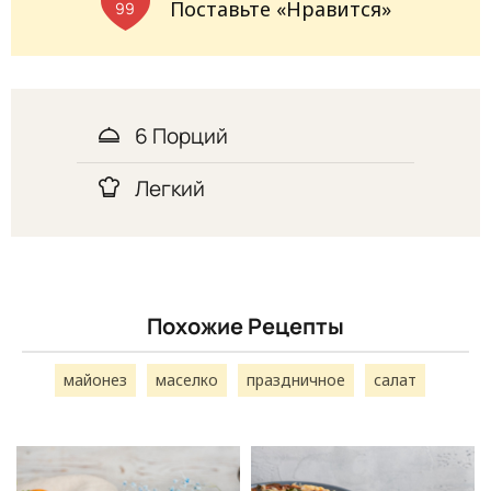
Поставьте «Нравится»
99
6 Порций
Легкий
Похожие Рецепты
майонез
маселко
праздничное
салат