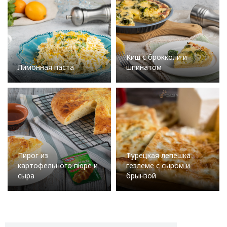
Киш с брокколи и
Лимонная паста
шпинатом
Пирог из
Турецкая лепешка
картофельного пюре и
гезлеме с сыром и
сыра
брынзой